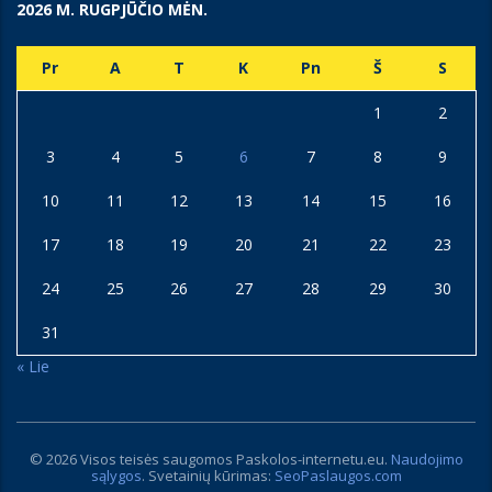
2026 M. RUGPJŪČIO MĖN.
Pr
A
T
K
Pn
Š
S
1
2
3
4
5
6
7
8
9
10
11
12
13
14
15
16
17
18
19
20
21
22
23
24
25
26
27
28
29
30
31
« Lie
© 2026 Visos teisės saugomos
Paskolos-internetu.eu
.
Naudojimo
sąlygos
. Svetainių kūrimas:
SeoPaslaugos.com