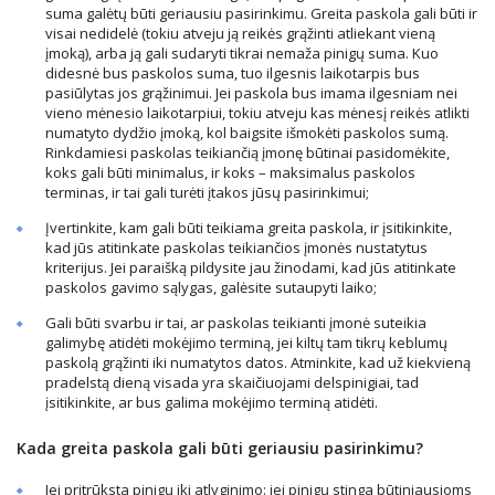
suma galėtų būti geriausiu pasirinkimu. Greita paskola gali būti ir
visai nedidelė (tokiu atveju ją reikės grąžinti atliekant vieną
įmoką), arba ją gali sudaryti tikrai nemaža pinigų suma. Kuo
didesnė bus paskolos suma, tuo ilgesnis laikotarpis bus
pasiūlytas jos grąžinimui. Jei paskola bus imama ilgesniam nei
vieno mėnesio laikotarpiui, tokiu atveju kas mėnesį reikės atlikti
numatyto dydžio įmoką, kol baigsite išmokėti paskolos sumą.
Rinkdamiesi paskolas teikiančią įmonę būtinai pasidomėkite,
koks gali būti minimalus, ir koks – maksimalus paskolos
terminas, ir tai gali turėti įtakos jūsų pasirinkimui;
Įvertinkite, kam gali būti teikiama greita paskola, ir įsitikinkite,
kad jūs atitinkate paskolas teikiančios įmonės nustatytus
kriterijus. Jei paraišką pildysite jau žinodami, kad jūs atitinkate
paskolos gavimo sąlygas, galėsite sutaupyti laiko;
Gali būti svarbu ir tai, ar paskolas teikianti įmonė suteikia
galimybę atidėti mokėjimo terminą, jei kiltų tam tikrų keblumų
paskolą grąžinti iki numatytos datos. Atminkite, kad už kiekvieną
pradelstą dieną visada yra skaičiuojami delspinigiai, tad
įsitikinkite, ar bus galima mokėjimo terminą atidėti.
Kada greita paskola gali būti geriausiu pasirinkimu?
Jei pritrūksta pinigų iki atlyginimo: jei pinigų stinga būtiniausioms