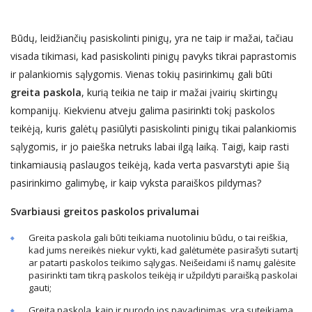
Būdų, leidžiančių pasiskolinti pinigų, yra ne taip ir mažai, tačiau
visada tikimasi, kad pasiskolinti pinigų pavyks tikrai paprastomis
ir palankiomis sąlygomis. Vienas tokių pasirinkimų gali būti
greita paskola
, kurią teikia ne taip ir mažai įvairių skirtingų
kompanijų. Kiekvienu atveju galima pasirinkti tokį paskolos
teikėją, kuris galėtų pasiūlyti pasiskolinti pinigų tikai palankiomis
sąlygomis, ir jo paieška netruks labai ilgą laiką. Taigi, kaip rasti
tinkamiausią paslaugos teikėją, kada verta pasvarstyti apie šią
pasirinkimo galimybę, ir kaip vyksta paraiškos pildymas?
Svarbiausi greitos paskolos privalumai
Greita paskola gali būti teikiama nuotoliniu būdu, o tai reiškia,
kad jums nereikės niekur vykti, kad galėtumėte pasirašyti sutartį
ar patarti paskolos teikimo sąlygas. Neišeidami iš namų galėsite
pasirinkti tam tikrą paskolos teikėją ir užpildyti paraišką paskolai
gauti;
Greita paskola, kaip ir nurodo jos pavadinimas, yra suteikiama