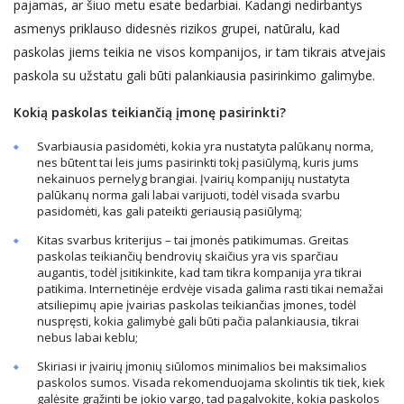
pajamas, ar šiuo metu esate bedarbiai. Kadangi nedirbantys
asmenys priklauso didesnės rizikos grupei, natūralu, kad
paskolas jiems teikia ne visos kompanijos, ir tam tikrais atvejais
paskola su užstatu gali būti palankiausia pasirinkimo galimybe.
Kokią paskolas teikiančią įmonę pasirinkti?
Svarbiausia pasidomėti, kokia yra nustatyta palūkanų norma,
nes būtent tai leis jums pasirinkti tokį pasiūlymą, kuris jums
nekainuos pernelyg brangiai. Įvairių kompanijų nustatyta
palūkanų norma gali labai varijuoti, todėl visada svarbu
pasidomėti, kas gali pateikti geriausią pasiūlymą;
Kitas svarbus kriterijus – tai įmonės patikimumas. Greitas
paskolas teikiančių bendrovių skaičius yra vis sparčiau
augantis, todėl įsitikinkite, kad tam tikra kompanija yra tikrai
patikima. Internetinėje erdvėje visada galima rasti tikai nemažai
atsiliepimų apie įvairias paskolas teikiančias įmones, todėl
nuspręsti, kokia galimybė gali būti pačia palankiausia, tikrai
nebus labai keblu;
Skiriasi ir įvairių įmonių siūlomos minimalios bei maksimalios
paskolos sumos. Visada rekomenduojama skolintis tik tiek, kiek
galėsite grąžinti be jokio vargo, tad pagalvokite, kokia paskolos