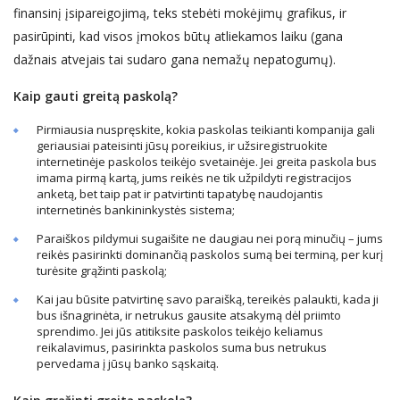
finansinį įsipareigojimą, teks stebėti mokėjimų grafikus, ir
pasirūpinti, kad visos įmokos būtų atliekamos laiku (gana
dažnais atvejais tai sudaro gana nemažų nepatogumų).
Kaip gauti greitą paskolą?
Pirmiausia nuspręskite, kokia paskolas teikianti kompanija gali
geriausiai pateisinti jūsų poreikius, ir užsiregistruokite
internetinėje paskolos teikėjo svetainėje. Jei greita paskola bus
imama pirmą kartą, jums reikės ne tik užpildyti registracijos
anketą, bet taip pat ir patvirtinti tapatybę naudojantis
internetinės bankininkystės sistema;
Paraiškos pildymui sugaišite ne daugiau nei porą minučių – jums
reikės pasirinkti dominančią paskolos sumą bei terminą, per kurį
turėsite grąžinti paskolą;
Kai jau būsite patvirtinę savo paraišką, tereikės palaukti, kada ji
bus išnagrinėta, ir netrukus gausite atsakymą dėl priimto
sprendimo. Jei jūs atitiksite paskolos teikėjo keliamus
reikalavimus, pasirinkta paskolos suma bus netrukus
pervedama į jūsų banko sąskaitą.