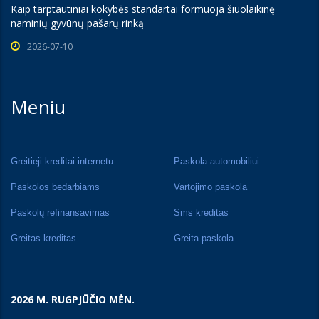
Kaip tarptautiniai kokybės standartai formuoja šiuolaikinę
naminių gyvūnų pašarų rinką
2026-07-10
Meniu
Greitieji kreditai internetu
Paskola automobiliui
Paskolos bedarbiams
Vartojimo paskola
Paskolų refinansavimas
Sms kreditas
Greitas kreditas
Greita paskola
2026 M. RUGPJŪČIO MĖN.