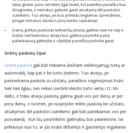
labai greitai. Jums nereikės ilgai laukti, kol pateikta paraiška bus
išnagrinėta, ir netrukus galėsite gauti atsakymą dėl paskolos
suteikimo. Tuo atveju, jei bus priimtas teigiamas sprendimas,
pinigai netrukus atsidurs jūsų banko sąskaitoje;
Įvairių greitas paskolas teikiančių įmonių galime rasti ne taip ir
mažai, tad kiekvienu atveju bus galima pasirinkti pačią
palankiausią galimybę ir užpildyti paraišką paskolai gauti.
Greitų paskolų tipai
Greita paskola
gali būti teikiama įkeičiant nekilnojamąjį turtą ar
automobilį, taip pat ir be turto įkeitimo. Tuo atveju, jei
pasirenkama paskola su užstatu, paraiškos nagrinėjimas truks
šiek tiek ilgiau, nes reikės įvertinti kliento turto vertę i t.t. Vis
dėlto, ir tokiu atveju paskolą galima gauti vos per dieną ar per
porą dienų, o tuomet, jei nuspręsite rinktis paskolą be užstato,
atsakymas dėl paskolos suteikimo gali būti pateikiamas vos per
pusvalandį. Kuri šių pasirinkimo galimybių bus palankesnė, tai
priklausys nuo to, ar jūs esate dirbantys ir gaunantys reguliarias