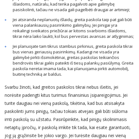
išlaidoms, natūralu, kad tenka pagalvoti apie galimybę
pasiskolinti, tačiau ne visada gali pagelbėti draugai ar artimieji;
Jei atsiranda neplanuotų išlaidų, greita paskola taip pat gali būti
viena palankiausių pasirinkimo galimybių. Jei pinigai yra
reikalingi sveikatos priežiūrai ar kitoms svarbioms išlaidoms,
tikrai nėra laiko laukti, kol bus pervestas avansas ar atlyginimas;
Jei planuojate tam tikrus stambius pirkinius, greita paskola tikrai
bus vienas geriausių pasirinkimų. Kadangi ne visada yra
galimybė pirkti išsimokėtinai, greitas paskolas teikiančios
bendrovės tikrai galės pateikti iš tiesų palankų pasiūlymą. Greita
paskola neretai imama tada, kai planuojama pirkti automobilį,
buitinę techniką ar baldus.
Svarbu žinoti, kad greitos paskolos tikrai nebus išeitis, jei
norėsite padengti kitus turimus finansinius įsipareigojimus. Jei
turite daugiau nei vieną paskolą, tikėtina, kad bus atsisakyta
paskolinti jums pinigų, tačiau tokiais atvejais gali būti siūloma
imti paskolą su užstatu. Pasirūpinkite, kad pinigų skolinimasis
netaptų įpročių, ir paskolą imkite tik tada, kai esate garantuoti,
jog ją grąžinsite be jokio vargo. Jei turėsite daugiau nei vieną