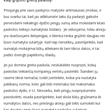
Kaip grąžinti greitą paskolą?
Prisijungę prie savo paskyros matysite artimiausias įmokas, ir
bus svarbu tai, kad jas atliktumėte laiku (tą padaryti galėsite
pervesdami reikalingo dydžio pinigų sumą arba mokėdami kitais
paskolos teikėjo numatytais būdais). Jei vėluojama, tokiu atveju
yra skaičiuojami delspinigiai, ir klientui tenka grąžinti daugiau nei
buvo numatyta sutartyje. Kad taip nenutiktų, pasirūpinkite, kad
numatyti mokėjimai būtų atliekami iki tam tikros datos, ir tai
padės išvengti papildomų išlaidų.
Jei jus domina greita paskola, neskubėkite nuspręsti, kokią
paskolas teikiančią kompaniją vertėtų pasirinkti. Šiandien jų
rasime tikrai nemažai, todėl įvertinkite, kokia yra nustatyta
palūkanų norma, koks gali būti minimalus bei maksimalus
paskolos dydis, ir t.t. Nesvarbu, kiek pinigų nuspręstumėte
pasiskolinti, visada pasirūpinkite, kad skola būtų grąžinama iki
numatytos datos, nes priešingu atveju gali tekti sumokėti kur
kas daugiau negu buvo numatyta paskolos sutartyje.