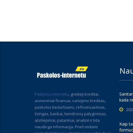
Nau
Sanitar
Paskolos internetu
, greitieji kreditai,
kada ri
asmeniniai finansai, vartojimo kreditas,
paskolos bedarbiams, refinansavimas,
202
lizingas, bankai, bendrovių palyginimas,
atsiliepimai, patarimai, analizė ir kita
Kaip ta
naudinga informacija. Prieš imdami
formuo