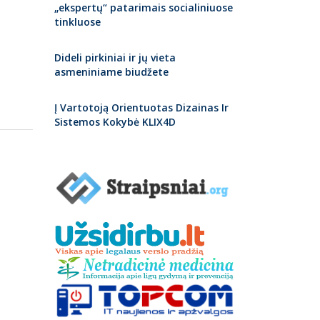
„ekspertų“ patarimais socialiniuose
tinkluose
Dideli pirkiniai ir jų vieta
asmeniniame biudžete
Į Vartotoją Orientuotas Dizainas Ir
Sistemos Kokybė KLIX4D