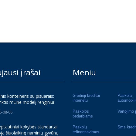
jausi įrašai
Meniu
inis konteineris su pisuarais:
Greitieji kreditai
Paskola
internetu
automobili
nktis mLine modelį renginiui
Paskolos
Vartojimo 
6-08-06
bedarbiams
rptautiniai kokybės standartai
Paskolų
Sms kredi
refinansavimas
ja šiuolaikinę naminių gyvūnų