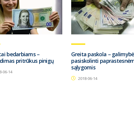
tai bedarbiams –
Greita paskola – galimyb
dimas pritrūkus pinigų
pasiskolinti paprastesnėm
sąlygomis
8-06-14
2018-06-14