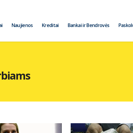
ai
Naujienos
Kreditai
Bankai ir Bendrovės
Paskol
rbiams