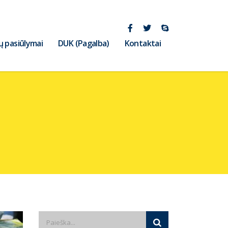
ų pasiūlymai
DUK (Pagalba)
Kontaktai