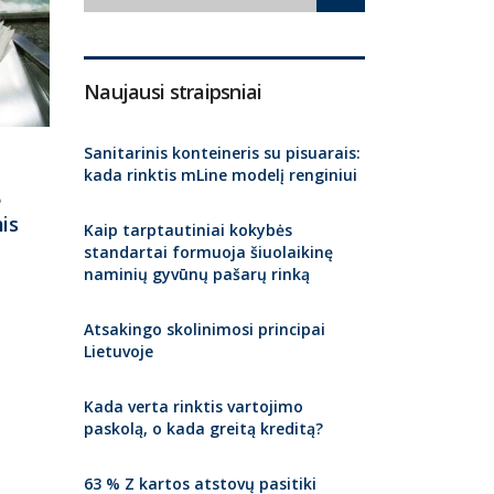
Naujausi straipsniai
Sanitarinis konteineris su pisuarais:
kada rinktis mLine modelį renginiui
ė
is
Kaip tarptautiniai kokybės
standartai formuoja šiuolaikinę
naminių gyvūnų pašarų rinką
Atsakingo skolinimosi principai
Lietuvoje
Kada verta rinktis vartojimo
paskolą, o kada greitą kreditą?
63 % Z kartos atstovų pasitiki