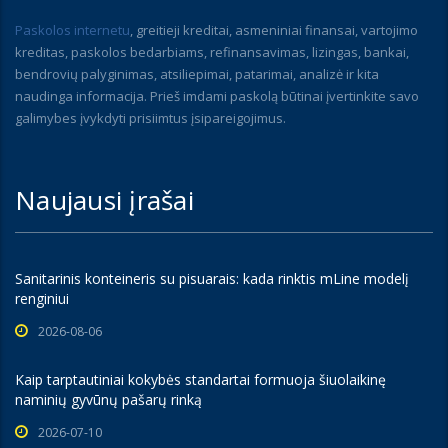
Paskolos internetu
, greitieji kreditai, asmeniniai finansai, vartojimo
kreditas, paskolos bedarbiams, refinansavimas, lizingas, bankai,
bendrovių palyginimas, atsiliepimai, patarimai, analizė ir kita
naudinga informacija. Prieš imdami paskolą būtinai įvertinkite savo
galimybes įvykdyti prisiimtus įsipareigojimus.
Naujausi įrašai
Sanitarinis konteineris su pisuarais: kada rinktis mLine modelį
renginiui
2026-08-06
Kaip tarptautiniai kokybės standartai formuoja šiuolaikinę
naminių gyvūnų pašarų rinką
2026-07-10