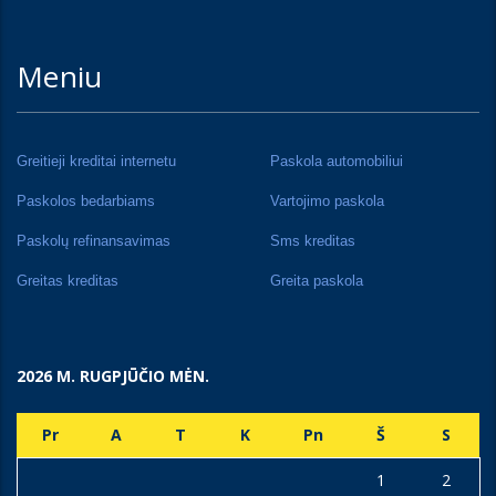
Meniu
Greitieji kreditai internetu
Paskola automobiliui
Paskolos bedarbiams
Vartojimo paskola
Paskolų refinansavimas
Sms kreditas
Greitas kreditas
Greita paskola
2026 M. RUGPJŪČIO MĖN.
Pr
A
T
K
Pn
Š
S
1
2