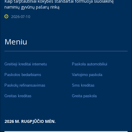
Kaip tarptautiniai kokybės standartai formuoja šiuolaikinę
naminių gyvūnų pašarų rinką
2026-07-10
Meniu
Greitieji kreditai internetu
Paskola automobiliui
Paskolos bedarbiams
Vartojimo paskola
Paskolų refinansavimas
Sms kreditas
Greitas kreditas
Greita paskola
2026 M. RUGPJŪČIO MĖN.