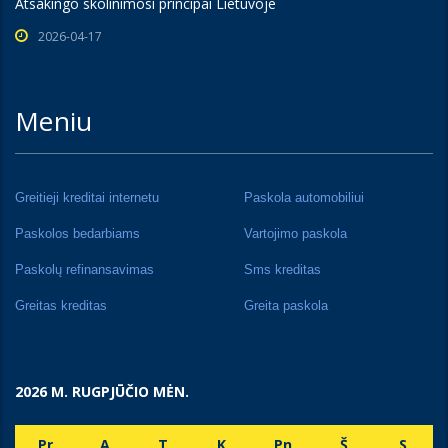
Atsakingo skolinimosi principai Lietuvoje
2026-04-17
Meniu
Greitieji kreditai internetu
Paskola automobiliui
Paskolos bedarbiams
Vartojimo paskola
Paskolų refinansavimas
Sms kreditas
Greitas kreditas
Greita paskola
2026 M. RUGPJŪČIO MĖN.
Pr
A
T
K
Pn
Š
S