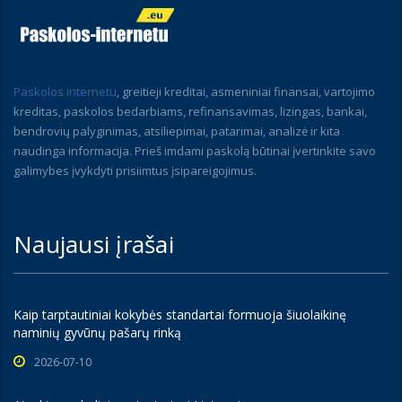
Paskolos internetu
, greitieji kreditai, asmeniniai finansai, vartojimo
kreditas, paskolos bedarbiams, refinansavimas, lizingas, bankai,
bendrovių palyginimas, atsiliepimai, patarimai, analizė ir kita
naudinga informacija. Prieš imdami paskolą būtinai įvertinkite savo
galimybes įvykdyti prisiimtus įsipareigojimus.
Naujausi įrašai
Kaip tarptautiniai kokybės standartai formuoja šiuolaikinę
naminių gyvūnų pašarų rinką
2026-07-10