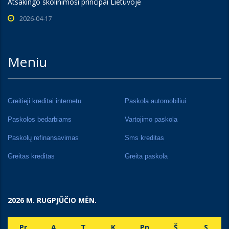
Atsakingo skolinimosi principai Lietuvoje
2026-04-17
Meniu
Greitieji kreditai internetu
Paskola automobiliui
Paskolos bedarbiams
Vartojimo paskola
Paskolų refinansavimas
Sms kreditas
Greitas kreditas
Greita paskola
2026 M. RUGPJŪČIO MĖN.
Pr
A
T
K
Pn
Š
S