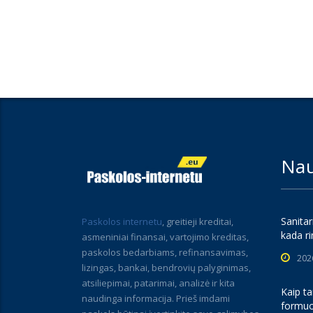
Nau
Sanitar
Paskolos internetu
, greitieji kreditai,
kada ri
asmeniniai finansai, vartojimo kreditas,
paskolos bedarbiams, refinansavimas,
202
lizingas, bankai, bendrovių palyginimas,
atsiliepimai, patarimai, analizė ir kita
Kaip ta
naudinga informacija. Prieš imdami
formuo