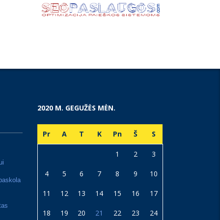
2020 M. GEGUŽĖS MĖN.
Pr
A
T
K
Pn
Š
S
1
2
3
ui
4
5
6
7
8
9
10
paskola
11
12
13
14
15
16
17
tas
18
19
20
21
22
23
24