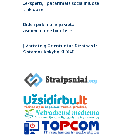
„ekspertų“ patarimais socialiniuose
tinkluose
Dideli pirkiniai ir jų vieta
asmeniniame biudžete
Į Vartotoją Orientuotas Dizainas Ir
Sistemos Kokybė KLIX4D