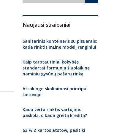
Naujausi straipsniai
Sanitarinis konteineris su pisuarais:
kada rinktis mLine modelį renginiui
Kaip tarptautiniai kokybės
standartai formuoja šiuolaikinę
naminių gyvūnų pašarų rinką
Atsakingo skolinimosi principai
Lietuvoje
Kada verta rinktis vartojimo
paskolą, o kada greitą kreditą?
63 % Z kartos atstovų pasitiki