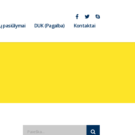
ų pasiūlymai
DUK (Pagalba)
Kontaktai