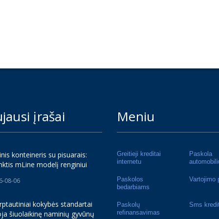
jausi įrašai
Meniu
inis konteineris su pisuarais:
Greitieji kreditai
Paskola
internetu
automobili
nktis mLine modelį renginiui
Paskolos
Vartojimo 
6-08-06
bedarbiams
rptautiniai kokybės standartai
Paskolų
Sms kredi
refinansavimas
ja šiuolaikinę naminių gyvūnų