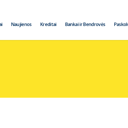
ai
Naujienos
Kreditai
Bankai ir Bendrovės
Paskol