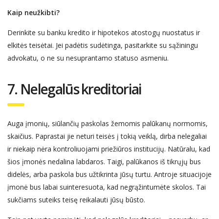
Kaip ne
užkibti?
Derinkite su banku
kredito ir hipotekos atostogų nuostatus ir
elkitės teisėtai. Jei padėtis sudėtinga, pasitarkite su sąžiningu
advokatu, o ne su nesuprantamo statuso asmeniu.
7. Ne
legalūs
kreditoriai
Auga įmonių, siūlančių paskolas žemomis palūkanų normomis,
skaičius. Paprastai jie neturi teisės į tokią veiklą, dirba nelegaliai
ir niekaip nėra kontroliuojami priežiūros institucijų. Natūralu, kad
šios įmonės nedal
ina
labdaros. Taigi, palūkanos iš tikrųjų bus
didelės, arba paskola bus užtikrinta jūsų turtu. Antroje situacijoje
įmonė bus labai suinteresuota, kad negrąžintumėte skolos. Tai
sukčiams suteiks teisę reikalauti
jūsų būsto
.