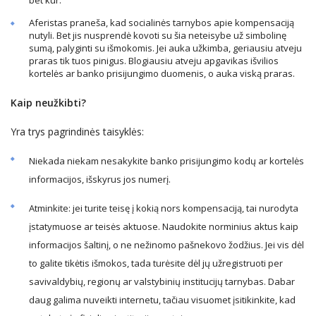
bet kur.
Aferistas praneša, kad socialinės tarnybos apie kompensaciją
nutyli. Bet jis nusprendė kovoti su šia neteisybe už simbolinę
sumą, palyginti su išmokomis. Jei auka užkimba, geriausiu atveju
praras tik tuos pinigus. Blogiausiu atveju apgavikas išvilios
kortelės ar banko prisijungimo duomenis, o auka viską praras.
Kaip ne
užkibti?
Yra trys pagrindinės taisyklės:
Niekada niekam nesakykite banko prisijungimo kodų ar kortelės
informacijos, išskyrus jos numerį.
Atminkite: jei turite teisę į kokią nors kompensaciją, tai nurodyta
įstatymuose ar teisės aktuose. Naudokite norminius aktus kaip
informacijos šaltinį, o ne nežinomo pašnekovo žodžius. Jei vis dėl
to galite tikėtis išmokos, tada turėsite dėl jų užregistruoti per
savivaldybių, regionų ar valstybinių institucijų tarnybas. Dabar
daug galima nuveikti internetu, tačiau visuomet įsitikinkite, kad