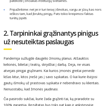
patekote į oficialias institucijų svetaines.
Pripažinkime: net jei ir turi teisę į išmokas, vargu ar jūsų kas nors
ieškos tam, kad įbruktų pinigų. Pats tokio kreipimosi faktas
turėtų įspėti.
2. Tarpininkai grąžin
antys
pinigus
už ne
su
teiktas paslaugas
Pandemija sužlugdė daugelio žmonių planus. Atšauktos
kelionės, bilietai į teatrą, skrydžiai į darbą. Deja, ne visais
atvejais pinigai grąžinami. Kai kurios įmonės greitai pervedė
lėšas kitur, kitos įnešė jas į savo sąskaitas. O kai kurie ilsėjosi
gautų išmokų už prastovas sąskaita ir nebendravo su klientais.
Nenuostabu, kad žmonės jaudinasi.
Čia pasirodo sukčiai, kurie žada grąžinti tai, ką
praradote
su
100% garantija. Rezultatas bus toks pat kaip ir ankstesnėje