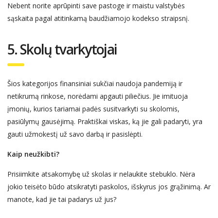
Nebent norite aprūpinti save pastoge ir maistu valstybės
sąskaita
pagal atitinkamą
baudžiamojo kodekso straipsn
į
.
5. Skol
ų tvarkytojai
Šios kategorijos finansiniai sukčiai naudoja pandemiją ir
netikrumą rinkose, norėdami apgauti piliečius. Jie imituoja
įmonių, kurios tariamai padės susitvarkyti su skolomis,
pasiūlymų gausėjimą. Praktiškai viskas, ką jie gali padaryti, yra
gauti užmokestį už savo darbą ir pasislėpti.
Kaip ne
užkibti?
Prisiimkite atsakomybę už skolas ir nelaukite stebuklo. Nėra
jokio teisėto būdo atsikratyti paskolos, išskyrus jos grąžinimą.
Ar
man
ote
, kad jie tai padarys už jus?