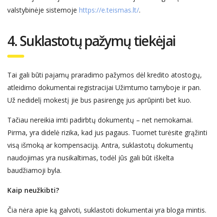
valstybinėje sistemoje
https://e.teismas.lt/
.
4. Suklastotų
pažymų
tiekėjai
Tai gali būti pajamų praradimo pažym
os
dėl kredito atostogų,
atleidimo dokumentai
registracijai Užimtumo tarnyboje
ir pan.
Už nedidelį mokestį jie bus pasirengę jus aprūpinti
bet kuo
.
Tačiau nereikia imti padirbtų dokumentų – net nemokamai.
Pirma, yra didelė rizika, kad jus
pagaus
. Tuomet turėsite grąžinti
visą išmoką ar kompensaciją. Antra, suklastotų dokumentų
naudojimas yra
nusikaltimas
, todėl jūs gali
būt iškelta
b
audžiamoji byla.
Kaip ne
užkibti?
Čia nėra apie ką galvoti, suklastoti dokumentai yra bloga mintis.