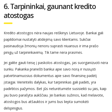
6. Tarpininkai, gaunant kredito
atostogas
Kredito
atostogos
nėra naujas reiškinys Lietuvoje
. Bankai gali
papildomai nustatyti atidėjimą savo klientams. Sukčiai
pasinaudoja žmonių nenoru suprasti niuansus ir ima
prašo
pinigų
už tarpininkavimą. Tik tam
e
nėra prasmės.
Jei galite gauti teisę į paskolos
atostogas, jas suorganizuoti nėra
sunku. Pakanka pranešti bankui apie savo norą ir nusiųsti
patvirtinamuosius dokumentus apie savo finansinę padėtį
įstaigai. Vienintelis dalykas, kur tarpininkas gali padėti, yra
padirbtos pažymos. Bet jūs neturėtumėte susisiekti su jais, kaip
jau buvo parašyta aukščiau. Jei bankas sužinos, kad melavote,
atostogos bus atšauktos ir jums bus liepta sumokėti
delspinigius.