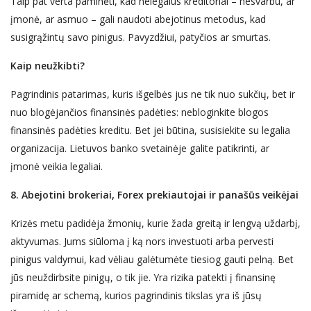
Taip pat verta paminėti, kad nelegalūs kreditoriai – nesvarbu, ar
įmonė, ar asmuo – gali naudoti abejotinus metodus, kad
susigrąžintų savo pinigus. Pavyzdžiui, patyčios ar s
murta
s.
Kaip ne
užkibti?
Pagrindinis patarimas, kuris išgelbės jus ne tik nuo sukčių, bet ir
nuo blogėjančios finansinės padėties: nebloginkite blogos
finansinės padėties kreditu. Bet jei būtina, susisiekite su legalia
organizacija. Lietuvos banko svetainėje galite patikrinti, ar
įmonė veikia legaliai.
8. Abejotini brokeriai, Forex prekiautojai ir panašūs
veikėjai
Krizės metu padidėja žmonių, kurie žada greitą ir lengvą uždarbį,
aktyvumas. Jums siūloma į ką nors investuoti arba pervesti
pinigus va
ldymui
, kad vėliau galėtumėte tiesiog
gauti pelną
. Bet
jūs neuždirbsite pinigų, o
tik jie
. Yra rizika patekti į finansinę
piramidę ar schemą, kurios pagrindinis tikslas yra iš jūsų