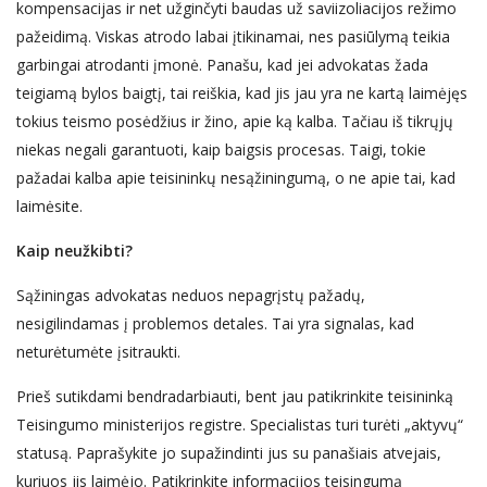
kompensacijas ir net užginčyti baudas už saviizoliacijos režimo
pažeidimą. Viskas atrodo labai įtikinamai, nes pasiūlymą teikia
garbingai atrodanti įmonė. Panašu, kad jei advokatas žada
teigiamą bylos baigtį, tai reiškia, kad jis jau yra ne kartą laimėjęs
tokius teismo posėdžius ir žino, apie ką kalba. Tačiau iš tikrųjų
niekas negali garantuoti, kaip baigsis procesas. Taigi, tokie
pažadai kalba apie teisininkų nesąžiningumą, o ne apie tai, kad
laimė
site
.
Kaip ne
užkibti?
Sąžiningas advokatas neduos nepagrįstų pažadų,
nesigilindamas į problemos detales. Tai yra signalas, kad
neturėtumėte įsitraukti.
Prieš sutikdami bendradarbiauti, bent jau patikrinkite teisininką
Teisingumo ministerijos registre. Specialistas turi turėti „aktyvų“
statusą. Paprašykite jo supažindinti jus su panašiais atvejais,
kuriuos jis laimėjo. Patikrinkite informacijos teisingumą