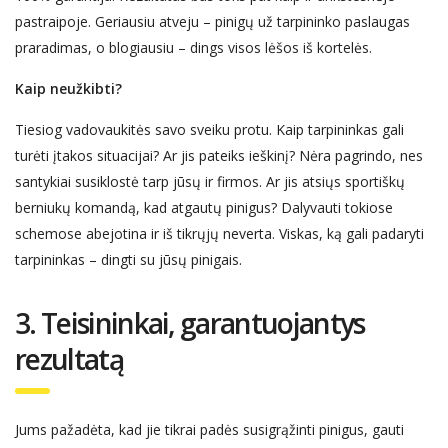
pastraipoje. Geriausiu atveju – pinigų už tarpininko paslaugas
praradimas,
o
blogiausiu –
dings
visos lėšos iš kortelės.
Kaip ne
užkibti?
Tiesiog
vadovau
kitės savo sveiku protu. Kaip tarpininkas gali
turėti įtakos situacijai? Ar jis pa
t
eik
s
ieškinį? Nėra
pagrindo
, nes
santykiai susiklostė tarp jūsų ir firmos. Ar jis atsiųs s
portiškų
berniukų komandą, kad
at
gautų pinigus? Dalyvauti tokiose
schemose abejotina ir iš tikrųjų neverta. Viskas, ką gali padaryti
tarpininkas – din
gti
su jūsų pinigais.
3. Teisininkai, garantuoja
ntys
rezultatą
Jums pažadėta, kad jie tikrai padės susigrąžinti pinigus, gauti