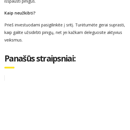
išspausti pinigus.
Kaip ne
užkibti?
Prieš investuodami
pasigilinkite į sritį
. Turėtumėte gerai suprasti,
kaip galite užsidirbti pinigų, net jei kažkam deleguosite aktyvius
veiksmus.
Panašūs straipsniai: