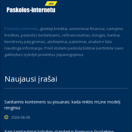
Paskolos internetu
, greitieji kreditai, asmeniniai finansai, vartojimo
kreditas, paskolos bedarbiams, refinansavimas, lizingas, bankai,
bendrovių palyginimas, atsiliepimai, patarimai, analizė ir kita
naudinga informacija. Prieš imdami paskolą būtinai įvertinkite savo
galimybes įvykdyti prisiimtus įsipareigojimus.
Naujausi įrašai
Sanitarinis konteineris su pisuarais: kada rinktis mLine modelį
renginiui
2026-08-06
Kaip tarptautiniai kokybės standartai formuoja šiuolaikinę