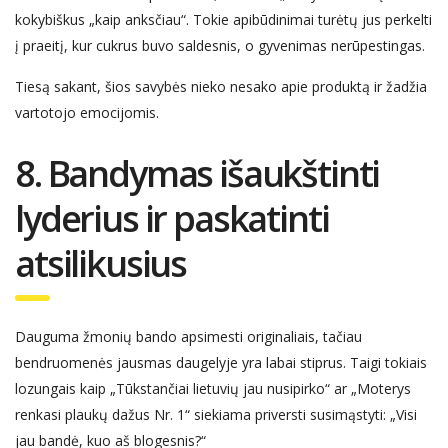
kokybiškus „kaip anksčiau“.
Tokie apibūdinimai turėtų jus perkelti
į praeitį, kur cukrus buvo saldesnis, o gyvenimas nerūpestingas.
Tiesą sakant, šios savybės nieko nesako apie produktą ir
žadžia
vartotojo emocij
omi
s.
8. Bandymas iš
aukštinti
lyderius ir paskatinti
atsilikusius
Dauguma žmonių bando apsimesti originaliais, tačiau
bendruomenės jausmas daugelyje yra labai stiprus. Taigi tokiais
lozungais kaip „Tūkstančiai lietuvių jau nusipirko“ ar „Moterys
renkasi plaukų dažus Nr. 1“ siekiama priversti susimąstyti: „Visi
jau bandė, kuo aš blogesnis?“