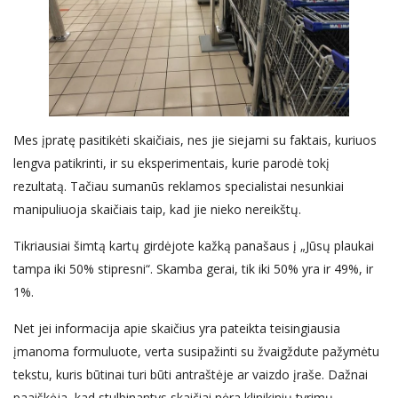
Mes įpratę pasitikėti skaičiais, nes jie siejami su faktais, kuriuos
lengva patikrinti, ir su eksperimentais, kurie parodė tokį
rezultatą. Tačiau suman
ūs reklamos specialistai
nesunk
iai
manipuliuo
ja
skaičiais
taip
, kad jie nieko nereikštų.
Tikriausiai šimtą kartų girdėjote kažką panašaus į „Jūsų plaukai
tampa
iki
50% stipresni“. Skamba gerai, tik iki 50% yra ir 49%, ir
1%.
Net jei informacija apie skaičius yra pateikta teisingiausia
įmanoma
formuluote, verta susipažinti su žvaigždute pažymėtu
tekstu, kuris būtinai turi būti antraštėje ar vaizdo įraše. Dažnai
paaiškėja, kad stulbinantys skaičiai nėra klinikinių tyrimų