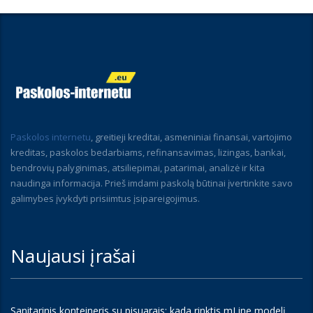
Paskolos internetu
, greitieji kreditai, asmeniniai finansai, vartojimo
kreditas, paskolos bedarbiams, refinansavimas, lizingas, bankai,
bendrovių palyginimas, atsiliepimai, patarimai, analizė ir kita
naudinga informacija. Prieš imdami paskolą būtinai įvertinkite savo
galimybes įvykdyti prisiimtus įsipareigojimus.
Naujausi įrašai
Sanitarinis konteineris su pisuarais: kada rinktis mLine modelį