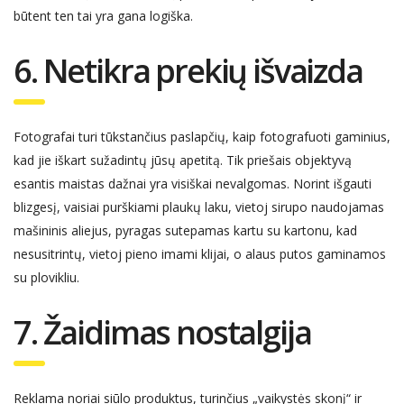
būtent ten
tai yra
gana logiška.
6. Netikra prekių išvaizda
Fotografai turi tūkstančius paslapčių, kaip fotografuoti gaminius,
kad jie iškart sužadintų jūsų apetitą. Tik priešais objektyvą
esantis maistas dažnai yra visiškai nevalgomas. Norint išgauti
blizgesį, vaisiai purškiami plaukų laku, vietoj sirupo naudojamas
mašininis aliejus, pyragas sutepamas kartu su kartonu, kad
nesusitrintų, vietoj pieno imami klijai, o alaus putos gaminamos
su plovikliu.
7.
Ž
aidimas
n
ostalgij
a
Reklama noriai siūlo produktus, turinčius „vaikystės skonį“ ir