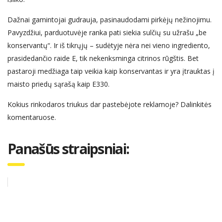
Dažnai gamintojai
gudrauja
, pasinaudodami pirkėjų nežinojimu.
Pavyzdžiui, parduotuvėje ranka pati siekia sulčių
su užrašu
„be
konservantų“.
Ir i
š tikrųjų –
sudėtyje nėra
ne
i
vieno ingrediento,
prasidedančio raide E, tik nekenksminga citrinos rūgštis. Bet
pastaroji medžiaga
taip
veikia kaip konservantas ir yra įtrauktas į
maisto priedų sąrašą kaip E330.
Kokius rinkodaros triukus dar pastebėjote reklamoje? Dalinkitės
komentaruose.
Panašūs straipsniai: