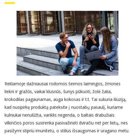
Reklamoje dažniausiai rodomos šeimos laimingos, žmonės
liekni ir gražūs, vaikai klusnūs, šunys pūkuoti, žolė žalia,
krokodilas pagaunamas, auga kokosas ir t.t. Tai sukuria iliuziją,
kad nusipirkę produktą pateksite į nuostabų pasaulį, kuriame
kulniukai nenulūžta, variklis negenda, o baltais drabužiais
vilkinčios poros susirenka pasivažinėti dviračiu net per lietų, nes
pasižymi stipriu imunitetu, o stilius išsaugomas ir uragano metu.