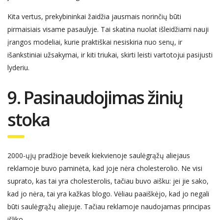
Kita vertus, prekybininkai žaidžia
jausmais
nor
inčių
būti
pirm
a
i
siais
visame pasaulyje.
Tai skatina
nuolat išleidžiami nauji
įrangos modeliai, kurie praktiškai nesiskiria nuo sen
ų
, ir
išankstiniai užsakymai, ir kiti triukai, skirti
leisti
vartotoj
ui
pa
sijusti
lyderiu.
9. Pasinaudojimas žinių
stoka
2000-ųjų pradžioje beveik kiekvienoje saulėgrąžų aliejaus
reklamoje buvo paminėta, kad joje nėra cholesterolio. Ne visi
suprato, kas tai yra cholesterolis, tačiau buvo aišku: jei jie sako,
kad jo nėra, tai yra kažkas blogo. Vėliau paaiškėjo, kad jo negali
būti saulėgrąžų aliejuje. Tačiau reklamoje naudojamas principas
išliko.