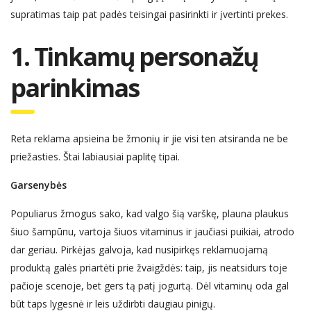
supratimas taip pat padės teisingai pasirinkti ir įvertinti prekes.
1. Tinkamų personažų
parinkimas
Reta reklama apsieina be žmonių ir jie visi ten atsiranda ne be
priežasties. Štai labiausiai paplitę tipai.
Garsenybės
Populiarus žmogus sako, kad valgo šią varškę, plauna plaukus
šiuo šampūnu, vartoja šiuos vitaminus ir jaučiasi puikiai, atrodo
dar geriau. Pirkėjas galvoja, kad nusipirkęs reklamuojamą
produktą galės priartėti prie žvaigždės: taip, jis neatsidurs toje
pačioje scenoje, bet gers tą patį jogurtą. Dėl vitaminų oda gal
būt taps lygesnė ir leis uždirbti daugiau pinigų.