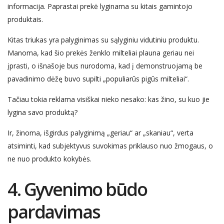
informacija. Paprastai prekė lyginama su kitais gamintojo
produktais.
Kitas triukas yra palyginimas su sąlyginiu vidutiniu produktu.
Manoma, kad šio prekės ženklo milteliai plauna geriau nei
įprasti, o išnašoje bus nurodoma, kad į
demonstruojamą
be
pavadinimo dėžę
buvo supilti
„populiarūs pigūs milteliai“.
Tačiau tokia reklama visiškai nieko nesako: kas žino, su kuo jie
lygina savo produktą?
Ir, žinoma, išgirdus palyginimą „geriau“ ar „skaniau“, verta
atsiminti, kad subjektyvus suvokimas priklauso nuo žmogaus, o
ne nuo produkto kokybės.
4.
G
yvenimo būd
o
pardavimas