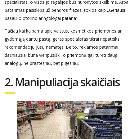
specialistas, o visos jo regalijos bus nurodytos skelbime. Arba
patarimas pasislėps už bendros frazės, tokios kaip „Geriausi
pasaulio otorinolaringologai pataria“.
Tačiau kai kalbama apie vaistus, kosmeti
ko
s
priemones
ar
gydomąją dantų pastą,
geras
specialistas
tikrai
nepateiks
rekomendacijų
jūsų nematęs
. Be to, reklamos patarimai
dažniausiai būna
vienpusiški, o
priemonė
gali turėti daug
analogų, ne prastesnių, bet pigesnių.
2. Manipuliacija skaičiais