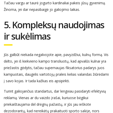
Tačiau vargu ar taurė jogurto kardinaliai pakeis jūsų gyvenimą.
Žinoma, jei dar nepasibaigė jo galiojimo laikas.
5. Kompleksų naudojimas
ir
sukėlimas
Jūs galbūt niekada negalvojote apie, pavyzdžiui, kulnų formą. Vis
dėlto, jei iš kiekvieno kampo transliuotų, kad apvalūs kulnai yra
priežastis gėdytis, tačiau supernaujas fiksatorius padarys juos
kampuotais, daugelis vartotojų praleis kelias valandas žiūrėdami
į savo kojas. Ir tada kažkas eis apsipirkti.
Turint galiojančius standartus, dar lengviau pasidaryti efektyvią
reklamą. Vienas ar du vaizdo įrašai, kuriuose bėgikui
priekaištaujama dėl drėgnų paž
a
stų,
ir
jūs
jau
ieškote
dezodorantų, kad nereikėtų prakaituoti sporto salėje, nors