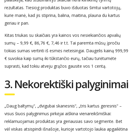
rezultatas. Tiesiog produktas buvo išduotas šimtui vartotojų,
kurie manė, kad jis stiprina, balina, maitina, plauna du kartus
geriau ir pan.
K
itas triukas su skaičiais yra kainos vos nesiekiančios apvalių
sumų – 9,99 €, 86,76 €, 7,46 ir t.t. Tai paremta mūsų įpročiu
tokias sumas vertinti iš esmės neteisingai. Daugelis kainą 999,99
€ suvokia kaip sumą iki tūkstančio eurų, tačiau turėtumėte
suprasti, kad tokiu atveju grąžos gausite vos 1 centą.
3. Nekorektiški palyginimai
„
Daug baltymų“, „dvigubai skanesnis“, „tris kartus geresnis“ –
visus šiuos palyginimus pirkėjai aiškina vienareikšmiškai:
reklamuojamas produktas yra geriausias savo segmente. Bet
vėl viskas atsispindi išnašoje, kurioje vartotojo laukia apgailėtina