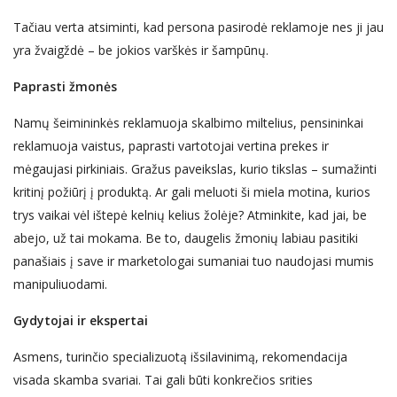
Tačiau verta atsiminti, kad persona pasirodė reklamoje nes ji jau
yra žvaigždė – be jokios varškės ir šampūnų.
Paprasti žmonės
Namų šeimininkės reklamuoja skalbimo miltelius, pensininkai
reklamuoja vaistus, paprasti vartotojai vertina prekes ir
mėgaujasi pirkiniais. Gražus paveikslas, kurio tikslas – sumažinti
kritinį požiūrį į produktą. Ar gali meluoti ši miela motina, kurios
trys vaikai vėl ištepė kelnių kelius žolėje? Atminkite, kad jai, be
abejo, už tai mokama.
Be to, daugelis žmonių labiau pasitiki
panašiais į save ir marketologai sumaniai tuo naudojasi mumis
manipuliuodami.
Gydytojai ir ekspertai
Asmens, turinčio specializuotą išsilavinimą, rekomendacija
visada skamba svariai. Tai gali būti konkrečios srities