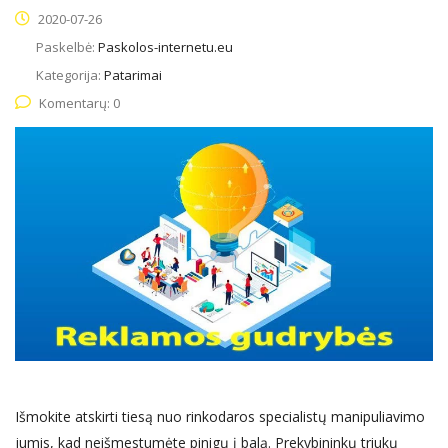
2020-07-26
Paskelbė:
Paskolos-internetu.eu
Kategorija:
Patarimai
Komentarų: 0
Išmokite atskirti tiesą nuo rinkodaros specialistų manipuliavimo
jumis, kad neišmestumėte pinigų į balą. Prekybininkų triukų