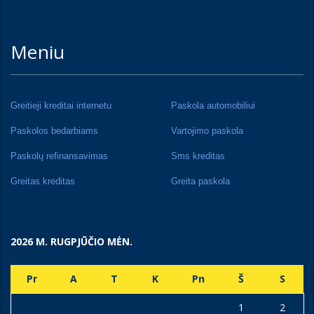
Meniu
Greitieji kreditai internetu
Paskola automobiliui
Paskolos bedarbiams
Vartojimo paskola
Paskolų refinansavimas
Sms kreditas
Greitas kreditas
Greita paskola
2026 M. RUGPJŪČIO MĖN.
Pr
A
T
K
Pn
Š
S
1
2