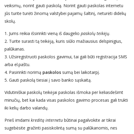
veiksmų, norint gauti paskolą. Norint gauti paskolas internetu
jūs turite turėti žinomą valstybei pajamų šaltinį, neturėti didelių
skolų.
1. Jums reikia išsirinkti vieną iš daugelio
paskolų teikėjų
.
2. Turite surasti tą teikėją, kuris siūlo mažiausius delspinigius,
palūkanas.
3. Užsiregistruoti paskolos gavimui, tai gali būti registracija SMS
arba el.paštu.
4. Pasirinkti norimą
paskolos
sumą bei laikotarpį.
5. Gauti paskolą tiesiai į savo banko sąskaitą.
Vidutiniškai paskolų teikėjai paskolas išmoka per keliasdešimt
minučių, bet kai kada visas paskolos gavimo procesas gali trukti
iki kelių darbo valandų.
Prieš imdami
kreditą internetu
būtinai pagalvokite ar tikrai
sugebėsite gražinti pasiskolintą sumą su palūkanomis, nes