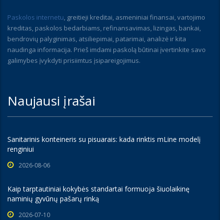
Paskolos internetu
, greitieji kreditai, asmeniniai finansai, vartojimo
kreditas, paskolos bedarbiams, refinansavimas, lizingas, bankai,
bendrovių palyginimas, atsiliepimai, patarimai, analizė ir kita
naudinga informacija. Prieš imdami paskolą būtinai įvertinkite savo
galimybes įvykdyti prisiimtus įsipareigojimus.
Naujausi įrašai
Sanitarinis konteineris su pisuarais: kada rinktis mLine modelį
renginiui
2026-08-06
Kaip tarptautiniai kokybės standartai formuoja šiuolaikinę
naminių gyvūnų pašarų rinką
2026-07-10