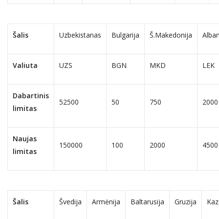
Šalis
Uzbekistanas
Bulgarija
Š.Makedonija
Alban
Valiuta
UZS
BGN
MKD
LEK
Dabartinis
52500
50
750
2000
limitas
Naujas
150000
100
2000
4500
limitas
Šalis
Švedija
Armėnija
Baltarusija
Gruzija
Kaz