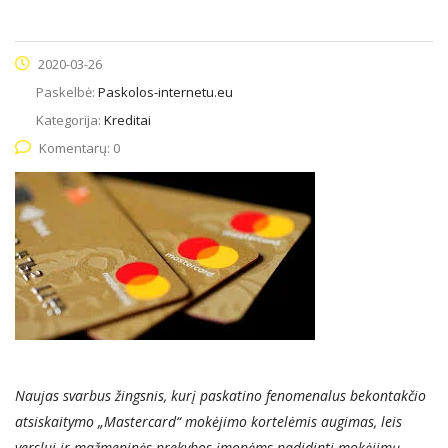
2020-03-26
Paskelbė:
Paskolos-internetu.eu
Kategorija:
Kreditai
Komentarų: 0
Naujas svarbus žingsnis, kurį paskatino fenomenalus bekontakčio
atsiskaitymo „Mastercard“ mokėjimo kortelėmis augimas, leis
verslui ir mažmeninės prekybos įmonėms padidinti mokėjimų