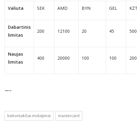
Valiuta
SEK
AMD
BYN
GEL
KZ
Dabartinis
200
12100
20
45
500
limitas
Naujas
400
20000
100
100
200
limitas
—–
bekontakčiai mokėjimai
mastercard