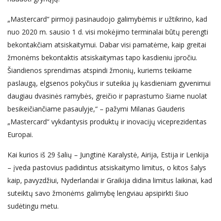
„Mastercard“ pirmoji pasinaudojo galimybėmis ir užtikrino, kad
nuo 2020 m. sausio 1 d. visi mokėjimo terminalai būtų perengti
bekontakčiam atsiskaitymui. Dabar visi pamatėme, kaip greitai
žmonėms bekontaktis atsiskaitymas tapo kasdieniu įpročiu.
Šiandienos sprendimas atspindi žmonių, kuriems teikiame
paslaugą, elgsenos pokyčius ir suteikia jų kasdieniam gyvenimui
daugiau dvasinės ramybės, greičio ir paprastumo šiame nuolat
besikeičiančiame pasaulyje,“ – pažymi Milanas Gauderis
„Mastercard“ vykdantysis produktų ir inovacijų viceprezidentas
Europai.
Kai kurios iš 29 šalių – Jungtinė Karalystė, Airija, Estija ir Lenkija
– įveda pastovius padidintus atsiskaitymo limitus, o kitos šalys
kaip, pavyzdžiui, Nyderlandai ir Graikija didina limitus laikinai, kad
suteiktų savo žmonėms galimybę lengviau apsipirkti šiuo
sudėtingu metu.