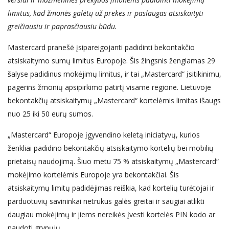
limitus, kad žmonės galėtų už prekes ir paslaugas atsiskaityti
greičiausiu ir paprasčiausiu būdu.
Mastercard pranešė įsipareigojanti padidinti bekontakčio
atsiskaitymo sumų limitus Europoje. Šis žingsnis žengiamas 29
šalyse padidinus mokėjimų limitus, ir tai „Mastercard“ įsitikinimu,
pagerins žmonių apsipirkimo patirtį visame regione. Lietuvoje
bekontakčių atsiskaitymų „Mastercard“ kortelėmis limitas išaugs
nuo 25 iki 50 eurų sumos.
„Mastercard“ Europoje įgyvendino keletą iniciatyvų, kurios
ženkliai padidino bekontakčių atsiskaitymo kortelių bei mobilių
prietaisų naudojimą. Šiuo metu 75 % atsiskaitymų „Mastercard“
mokėjimo kortelėmis Europoje yra bekontakčiai. Šis
atsiskaitymų limitų padidėjimas reiškia, kad kortelių turėtojai ir
parduotuvių savininkai netrukus galės greitai ir saugiai atlikti
daugiau mokėjimų ir jiems nereikės įvesti kortelės PIN kodo ar
naudoti grynųjų.