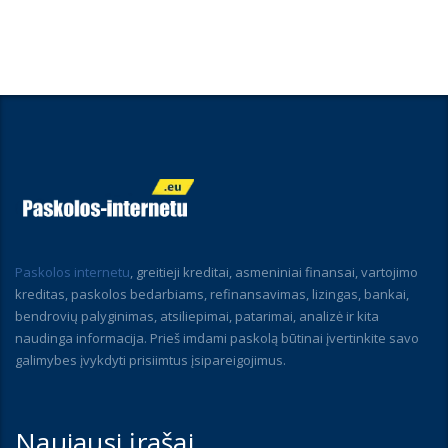
Paskolos internetu
, greitieji kreditai, asmeniniai finansai, vartojimo
kreditas, paskolos bedarbiams, refinansavimas, lizingas, bankai,
bendrovių palyginimas, atsiliepimai, patarimai, analizė ir kita
naudinga informacija. Prieš imdami paskolą būtinai įvertinkite savo
galimybes įvykdyti prisiimtus įsipareigojimus.
Naujausi įrašai