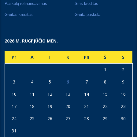
Paskolų refinansavimas
Sms kreditas
Greitas kreditas
Greita paskola
2026 M. RUGPJŪČIO MĖN.
Pr
A
T
K
Pn
Š
S
1
2
3
4
5
6
7
8
9
10
11
12
13
14
15
16
17
18
19
20
21
22
23
24
25
26
27
28
29
30
31