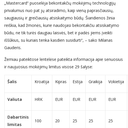
„Mastercard“ puoselėja bekontakčių mokėjimų technologijų
privalumus nuo pat jų atsiradimo, kaip vieną paprasčiausių,
saugiausių ir greičiausių atsiskaitymo būdų. Šiandienos žinia
reiškia, kad žmonės, kurie naudojasi bekontakčiu atsiskaitymo
būdu, ne tik turės daugiau laisvės, bet ir padės jiems įveikti
iššūkius, su kuriais tenka kasdien susidurti“, – sako Milanas
Gauderis.
Žemiau pateiktose lentelėse pateikta informacija apie senuosius
ir naujuosius mokėjimų limitus visose 29 šalyse:
Šalis
Kroatija
Kipras
Estija
Graikija
Vokietija
Valiuta
HRK
EUR
EUR
EUR
EUR
Dabartinis
100
20
25
25
25
limitas