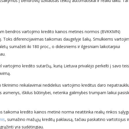
atsakymus į bendrovių užklausas teiktų automatiškai ir realiu laiku. Tai
lomam bendros vartojimo kredito kainos metinės normos (BVKKMN)
ukmę. Toks diferencijavimas taikomas daugelyje šalių. Smulkiems vartoji
tų sumažėti iki 180 proc., o didesniems ir ilgesniam laikotarpiui
au.
vartojimo kredito sutarčių, kurią Lietuva privalėjo perkelti į savo teis
avimą.
tikrinimo reikalavimai nedidelius vartojimo kreditus daro nepatraukli
asmenys, iškilus būtinybei, netenka galimybės trumpam laikui pasisko
ms taikoma kredito kainos metinė norma neatitinka realių rinkos sąlyg
mis
, sumažino mažųjų kreditų paklausą, tačiau paskatino vartotojus i
grąžinti yra sudėtingiau.