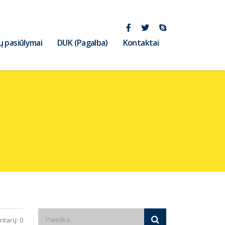
ų pasiūlymai
DUK (Pagalba)
Kontaktai
tarų: 0