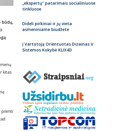
„ekspertų“ patarimais socialiniuose
tinkluose
o būdų,
Dideli pirkiniai ir jų vieta
asmeniniame biudžete
ti
ngą
Į Vartotoją Orientuotas Dizainas Ir
Sistemos Kokybė KLIX4D
uomenų
r kitas
imą
 priimti
kad