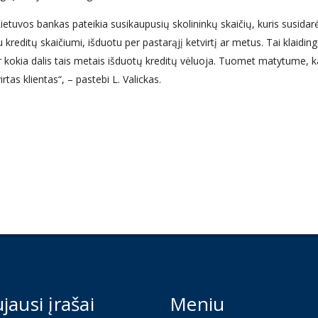
etuvos bankas pateikia susikaupusių skolininkų skaičių, kuris susidar
 su kreditų skaičiumi, išduotu per pastarąjį ketvirtį ar metus. Tai klaiding
 ir kokia dalis tais metais išduotų kreditų vėluoja. Tuomet matytume, 
rtas klientas“, – pastebi L. Valickas.
jausi įrašai
Meniu