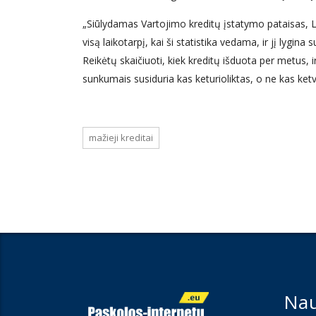
„Siūlydamas Vartojimo kreditų įstatymo pataisas, Li
visą laikotarpį, kai ši statistika vedama, ir jį lygina
Reikėtų skaičiuoti, kiek kreditų išduota per metus,
sunkumais susiduria kas keturioliktas, o ne kas ketvi
mažieji kreditai
Nau