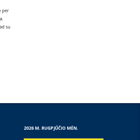
ė per
a.
kad su
2026 M. RUGPJŪČIO MĖN.