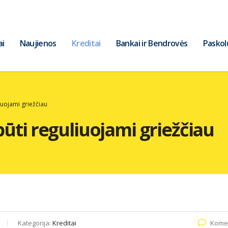
ai
Naujienos
Kreditai
Bankai ir Bendrovės
Paskol
liuojami griežčiau
 būti reguliuojami griežčiau
Kategorija:
Kreditai
Komen