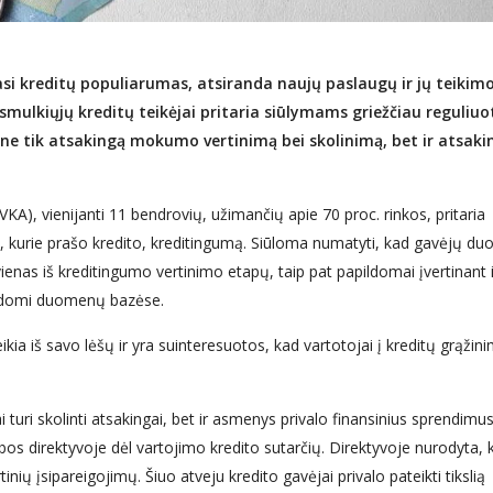
iasi kreditų populiarumas, atsiranda naujų paslaugų ir jų teikim
smulkiųjų kreditų teikėjai pritaria siūlymams griežčiau reguliuo
ti ne tik atsakingą mokumo vertinimą bei skolinimą, bet ir atsaki
KA), vienijanti 11 bendrovių, užimančių apie 70 proc. rinkos, pritaria
ų, kurie prašo kredito, kreditingumą. Siūloma numatyti, kad gavėjų d
enas iš kreditingumo vertinimo etapų, taip pat papildomai įvertinant i
rodomi duomenų bazėse.
ia iš savo lėšų ir yra suinteresuotos, kad vartotojai į kreditų grąžin
i turi skolinti atsakingai, bet ir asmenys privalo finansinius sprendimus
os direktyvoje dėl vartojimo kredito sutarčių. Direktyvoje nurodyta, 
artinių įsipareigojimų. Šiuo atveju kredito gavėjai privalo pateikti tikslią