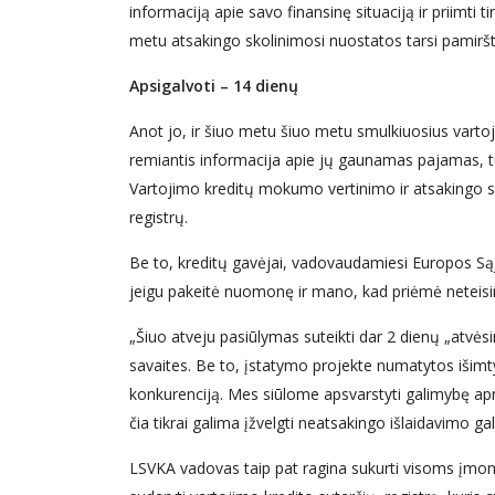
informaciją apie savo finansinę situaciją ir priimt
metu atsakingo skolinimosi nuostatos tarsi pamirš
Apsigalvoti – 14 dienų
Anot jo, ir šiuo metu šiuo metu smulkiuosius varto
remiantis informacija apie jų gaunamas pajamas, tur
Vartojimo kreditų mokumo vertinimo ir atsakingo s
registrų.
Be to, kreditų gavėjai, vadovaudamiesi Europos Sąju
jeigu pakeitė nuomonę ir mano, kad priėmė neteis
„Šiuo atveju pasiūlymas suteikti dar 2 dienų „atvėsim
savaites. Be to, įstatymo projekte numatytos išimtys
konkurenciją. Mes siūlome apsvarstyti galimybę apri
čia tikrai galima įžvelgti neatsakingo išlaidavimo gal
LSVKA vadovas taip pat ragina sukurti visoms įmonė