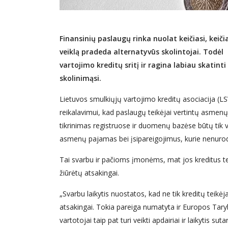
Finansinių paslaugų rinka nuolat keičiasi, keič
veiklą pradeda alternatyvūs skolintojai. Todėl 
vartojimo kreditų sritį ir ragina labiau skatin
skolinimąsi.
Lietuvos smulkiųjų vartojimo kreditų asociacija (LSV
reikalavimui, kad paslaugų teikėjai vertintų asmen
tikrinimas registruose ir duomenų bazėse būtų tik vi
asmenų pajamas bei įsipareigojimus, kurie nenu
Tai svarbu ir pačioms įmonėms, mat jos kreditus teik
žiūrėtų atsakingai.
„Svarbu laikytis nuostatos, kad ne tik kreditų teikėja
atsakingai. Tokia pareiga numatyta ir Europos Taryb
vartotojai taip pat turi veikti apdairiai ir laikytis sut