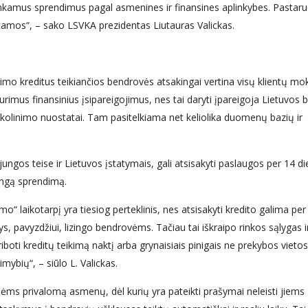
i tinkamus sprendimus pagal asmenines ir finansines aplinkybes. Pastar
tamos“, – sako LSVKA prezidentas Liutauras Valickas.
jimo kreditus teikiančios bendrovės atsakingai vertina visų klientų m
imus finansinius įsipareigojimus, nes tai daryti įpareigoja Lietuvos 
kolinimo nuostatai. Tam pasitelkiama net keliolika duomenų bazių ir
ngos teise ir Lietuvos įstatymais, gali atsisakyti paslaugos per 14 di
ingą sprendimą.
o“ laikotarpį yra tiesiog perteklinis, nes atsisakyti kredito galima per
, pavyzdžiui, lizingo bendrovėms. Tačiau tai iškraipo rinkos sąlygas i
boti kreditų teikimą naktį arba grynaisiais pinigais ne prekybos vieto
imybių“, – siūlo L. Valickas.
ms privalomą asmenų, dėl kurių yra pateikti prašymai neleisti jiems