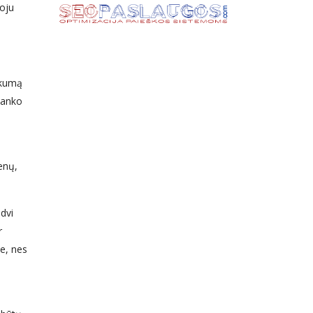
uoju
okumą
banko
enų,
 dvi
r
se, nes