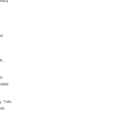
 būtų
mo
ę,
us
linti
ų. Toks
mti