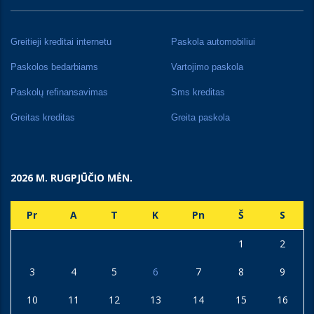
Greitieji kreditai internetu
Paskola automobiliui
Paskolos bedarbiams
Vartojimo paskola
Paskolų refinansavimas
Sms kreditas
Greitas kreditas
Greita paskola
2026 M. RUGPJŪČIO MĖN.
Pr
A
T
K
Pn
Š
S
1
2
3
4
5
6
7
8
9
10
11
12
13
14
15
16