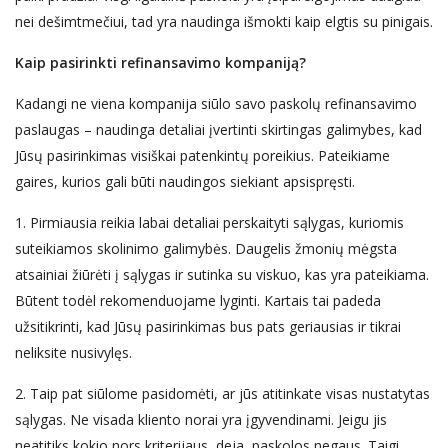
nei dešimtmečiui, tad yra naudinga išmokti kaip elgtis su pinigais.
Kaip pasirinkti refinansavimo kompaniją?
Kadangi ne viena kompanija siūlo savo paskolų refinansavimo
paslaugas – naudinga detaliai įvertinti skirtingas galimybes, kad
Jūsų pasirinkimas visiškai patenkintų poreikius. Pateikiame
gaires, kurios gali būti naudingos siekiant apsispręsti.
1. Pirmiausia reikia labai detaliai perskaityti sąlygas, kuriomis
suteikiamos skolinimo galimybės. Daugelis žmonių mėgsta
atsainiai žiūrėti į sąlygas ir sutinka su viskuo, kas yra pateikiama.
Būtent todėl rekomenduojame lyginti. Kartais tai padeda
užsitikrinti, kad Jūsų pasirinkimas bus pats geriausias ir tikrai
neliksite nusivylęs.
2. Taip pat siūlome pasidomėti, ar jūs atitinkate visas nustatytas
sąlygas. Ne visada kliento norai yra įgyvendinami. Jeigu jis
neatitiks kokio nors kriterijaus, deja, paskolos negaus. Taigi,