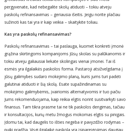
pergyvenate, kad nebegalite skolų atiduoti – tokiu atveju
paskolų refinansavimas – geriausia išeitis. Jeigu norite plačiau
sužinoti kas tai yra ir kaip veikia – skaitykite toliau.
Kas yra paskolų refinansavimas?
Paskolų refinansavimas – tai paslauga, kuomet konkreti įmonė
grąžina skirtingoms kompanijoms Jūsų skolas su palūkanomis ir
tokiu atveju galiausiai liekate skolingas vienai įmonei. Tai iš
esmės yra ilgalaikės paskolos forma. Pastaroji atsižvelgdama į
jūsų galimybes sudaro mokėjimo planą, kuris jums turi padėti
galutinai atiduoti ir šią skolą. Esate supažindinamas su
mokėjimo galimybėmis, įvairiomis alternatyvomis ir tuo pačiu
Jums rekomenduojama, kaip reikia elgtis norint susitvarkyti savo
finansus. Tam tikra prasme tai ne tik paskolos dengimas, tačiau
ir konsultacijos, kurių metu žmogus mokomas elgtis su pinigais.
Įdomu tai, kad daugelis to išties negeba ir pavyzdžio rodymas –
puiki pradžia. Visgi ilgalaikė paskola yra įsipareigojimas daugiau