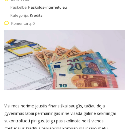
Paskelbė:
Paskolos-internetu.eu
Kategorija:
Kreditai
Komentarų: 0
Visi mes norime jaustis finansiškai saugūs, tačiau deja
gyvenimas labai permainingas ir ne visada galime sėkmingai
sukontroliuoti pinigus. Jeigu pasiskolinote ne iš vienos
greituosius kreditus teikiančios kompanijos ir šiuo metu