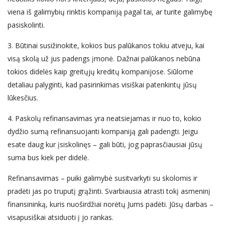
viena iš galimybių rinktis kompaniją pagal tai, ar turite galimybę
pasiskolinti.
3. Būtinai susižinokite, kokios bus palūkanos tokiu atveju, kai
visą skolą už jus padengs įmonė. Dažnai palūkanos nebūna
tokios didelės kaip greitųjų kreditų kompanijose. Siūlome
detaliau palyginti, kad pasirinkimas visiškai patenkintų jūsų
lūkesčius.
4. Paskolų refinansavimas yra neatsiejamas ir nuo to, kokio
dydžio sumą refinansuojanti kompaniją gali padengti. Jeigu
esate daug kur įsiskolinęs – gali būti, jog paprasčiausiai jūsų
suma bus kiek per didelė.
Refinansavimas – puiki galimybė susitvarkyti su skolomis ir
pradėti jas po truputį grąžinti. Svarbiausia atrasti tokį asmeninį
finansininką, kuris nuoširdžiai norėtų Jums padėti. Jūsų darbas –
visapusiškai atsiduoti į jo rankas.