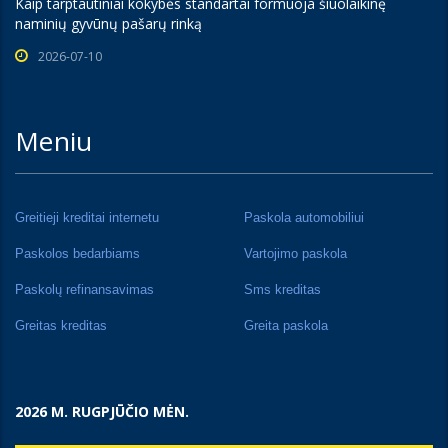
Kaip tarptautiniai kokybės standartai formuoja šiuolaikinę
naminių gyvūnų pašarų rinką
2026-07-10
Meniu
Greitieji kreditai internetu
Paskola automobiliui
Paskolos bedarbiams
Vartojimo paskola
Paskolų refinansavimas
Sms kreditas
Greitas kreditas
Greita paskola
2026 M. RUGPJŪČIO MĖN.