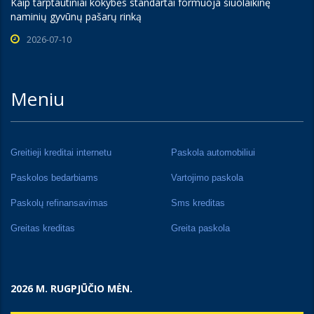
Kaip tarptautiniai kokybės standartai formuoja šiuolaikinę
naminių gyvūnų pašarų rinką
2026-07-10
Meniu
Greitieji kreditai internetu
Paskola automobiliui
Paskolos bedarbiams
Vartojimo paskola
Paskolų refinansavimas
Sms kreditas
Greitas kreditas
Greita paskola
2026 M. RUGPJŪČIO MĖN.