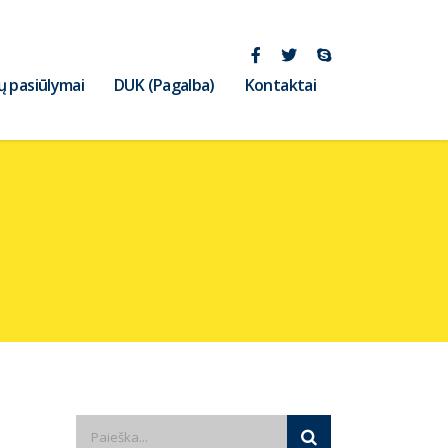
ų pasiūlymai
DUK (Pagalba)
Kontaktai