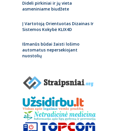
Dideli pirkiniai ir jų vieta
asmeniniame biudžete
Į Vartotoją Orientuotas Dizainas Ir
Sistemos Kokybė KLIX4D
Išmanūs būdai žaisti lošimo
automatus nepersekiojant
nuostolių