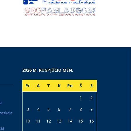
2026 M. RUGPJŪČIO MĖN.
Pr
A
T
K
Pn
Š
S
1
2
ui
3
4
5
6
7
8
9
paskola
10
11
12
13
14
15
16
tas