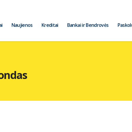
ai
Naujienos
Kreditai
Bankai ir Bendrovės
Paskol
fondas