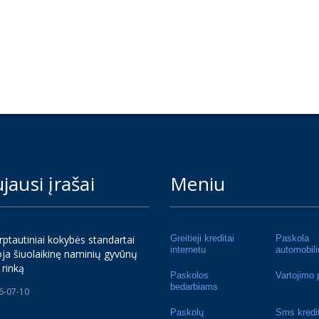
jausi įrašai
Meniu
rptautiniai kokybės standartai
Greitieji kreditai
Paskola
internetu
automobili
ja šiuolaikinę naminių gyvūnų
 rinką
Paskolos
Vartojimo 
bedarbiams
6-07-10
Paskolų
Sms kredi