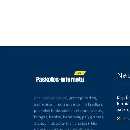
Nau
Kaip ta
Paskolos internetu
, greitieji kreditai,
formuo
asmeniniai finansai, vartojimo kreditas,
pašarų
paskolos bedarbiams, refinansavimas,
lizingas, bankai, bendrovių palyginimas,
202
atsiliepimai, patarimai, analizė ir kita
naudinga informacija. Prieš imdami