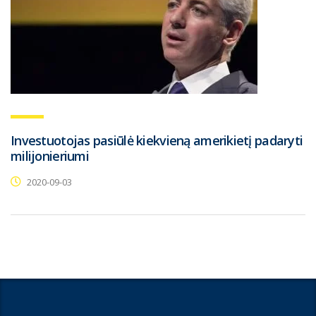
Investuotojas pasiūlė kiekvieną amerikietį padaryti
milijonieriumi
2020-09-03