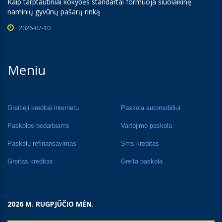
Kaip tarptautiniai kokybės standartai formuoja šiuolaikinę
naminių gyvūnų pašarų rinką
2026-07-10
Meniu
Greitieji kreditai internetu
Paskola automobiliui
Paskolos bedarbiams
Vartojimo paskola
Paskolų refinansavimas
Sms kreditas
Greitas kreditas
Greita paskola
2026 M. RUGPJŪČIO MĖN.