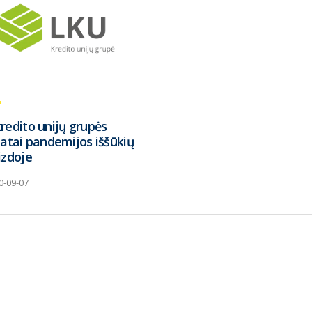
redito unijų grupės
tatai pandemijos iššūkių
izdoje
0-09-07