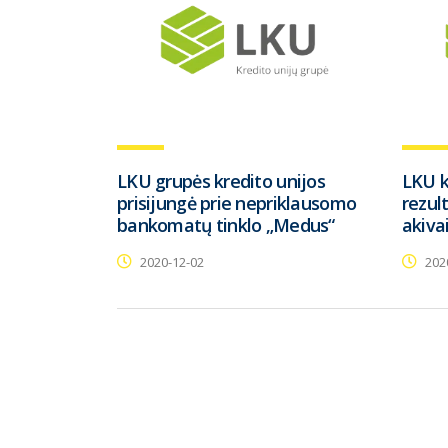
LKU grupės kredito unijos
LKU k
prisijungė prie nepriklausomo
rezul
bankomatų tinklo „Medus“
akiva
2020-12-02
202