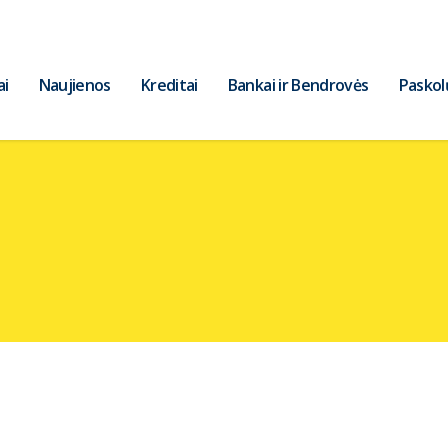
ai
Naujienos
Kreditai
Bankai ir Bendrovės
Paskol