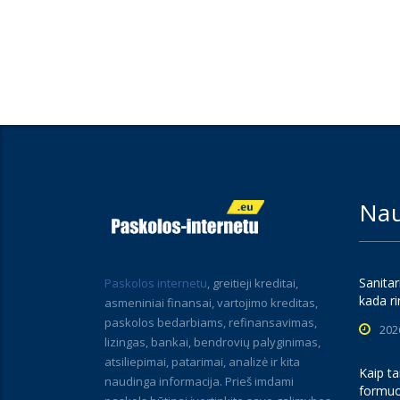
Nau
Sanitar
Paskolos internetu
, greitieji kreditai,
kada ri
asmeniniai finansai, vartojimo kreditas,
paskolos bedarbiams, refinansavimas,
202
lizingas, bankai, bendrovių palyginimas,
atsiliepimai, patarimai, analizė ir kita
Kaip ta
naudinga informacija. Prieš imdami
formuo