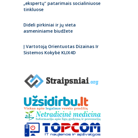
„ekspertų“ patarimais socialiniuose
tinkluose
Dideli pirkiniai ir jų vieta
asmeniniame biudžete
Į Vartotoją Orientuotas Dizainas Ir
Sistemos Kokybė KLIX4D