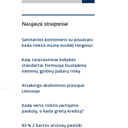
Naujausi straipsniai
Sanitarinis konteineris su pisuarais:
kada rinktis mLine modelį renginiui
Kaip tarptautiniai kokybės
standartai formuoja šiuolaikinę
naminių gyvūnų pašarų rinką
Atsakingo skolinimosi principai
Lietuvoje
Kada verta rinktis vartojimo
paskolą, o kada greitą kreditą?
63 % Z kartos atstovų pasitiki