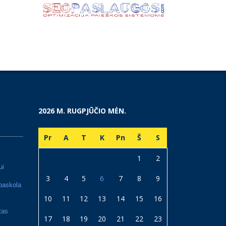
2026 M. RUGPJŪČIO MĖN.
Pr
A
T
K
Pn
Š
S
1
2
ui
3
4
5
6
7
8
9
paskola
10
11
12
13
14
15
16
tas
17
18
19
20
21
22
23