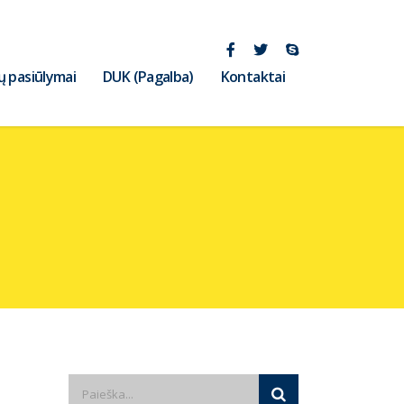
ų pasiūlymai
DUK (Pagalba)
Kontaktai