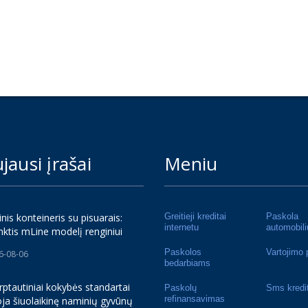
jausi įrašai
Meniu
inis konteineris su pisuarais:
Greitieji kreditai
Paskola
internetu
automobili
nktis mLine modelį renginiui
Paskolos
Vartojimo 
6-08-06
bedarbiams
rptautiniai kokybės standartai
Paskolų
Sms kredi
refinansavimas
ja šiuolaikinę naminių gyvūnų