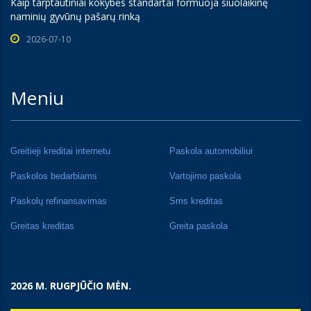
Kaip tarptautiniai kokybės standartai formuoja šiuolaikinę
naminių gyvūnų pašarų rinką
2026-07-10
Meniu
Greitieji kreditai internetu
Paskola automobiliui
Paskolos bedarbiams
Vartojimo paskola
Paskolų refinansavimas
Sms kreditas
Greitas kreditas
Greita paskola
2026 M. RUGPJŪČIO MĖN.