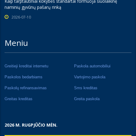
Kaip tarptautiniai kokybės standartai formuoja šiuolaikinę
naminių gyvūnų pašarų rinką
2026-07-10
Meniu
Greitieji kreditai internetu
Paskola automobiliui
Paskolos bedarbiams
Vartojimo paskola
Paskolų refinansavimas
Sms kreditas
Greitas kreditas
Greita paskola
2026 M. RUGPJŪČIO MĖN.