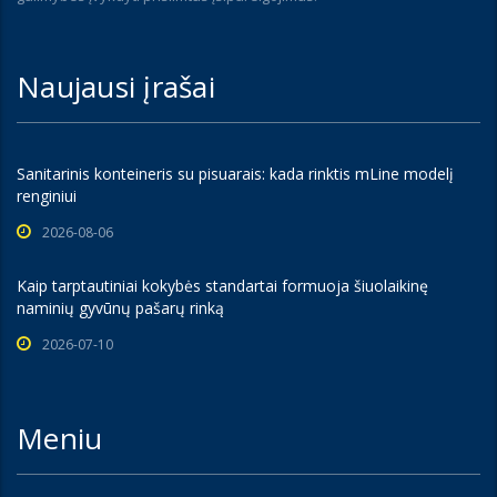
Naujausi įrašai
Sanitarinis konteineris su pisuarais: kada rinktis mLine modelį
renginiui
2026-08-06
Kaip tarptautiniai kokybės standartai formuoja šiuolaikinę
naminių gyvūnų pašarų rinką
2026-07-10
Meniu