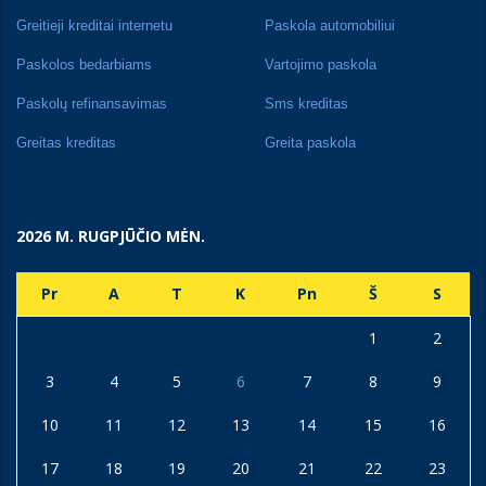
Greitieji kreditai internetu
Paskola automobiliui
Paskolos bedarbiams
Vartojimo paskola
Paskolų refinansavimas
Sms kreditas
Greitas kreditas
Greita paskola
2026 M. RUGPJŪČIO MĖN.
Pr
A
T
K
Pn
Š
S
1
2
3
4
5
6
7
8
9
10
11
12
13
14
15
16
17
18
19
20
21
22
23