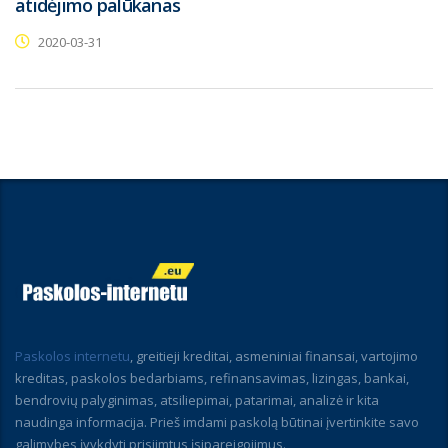
atidėjimo palūkanas
2020-03-31
Paskolos internetu
, greitieji kreditai, asmeniniai finansai, vartojimo
kreditas, paskolos bedarbiams, refinansavimas, lizingas, bankai,
bendrovių palyginimas, atsiliepimai, patarimai, analizė ir kita
naudinga informacija. Prieš imdami paskolą būtinai įvertinkite savo
galimybes įvykdyti prisiimtus įsipareigojimus.