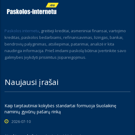
Paskolos internetu
, greitieji kreditai, asmeniniai finansai, vartojimo
kreditas, paskolos bedarbiams, refinansavimas, lizingas, bankai,
bendrovių palyginimas, atsiliepimai, patarimai, analizė ir kita
naudinga informacija. Prieš imdami paskolą būtinai įvertinkite savo
galimybes įvykdyti prisiimtus įsipareigojimus.
Naujausi įrašai
Kaip tarptautiniai kokybės standartai formuoja šiuolaikinę
naminių gyvūnų pašarų rinką
2026-07-10