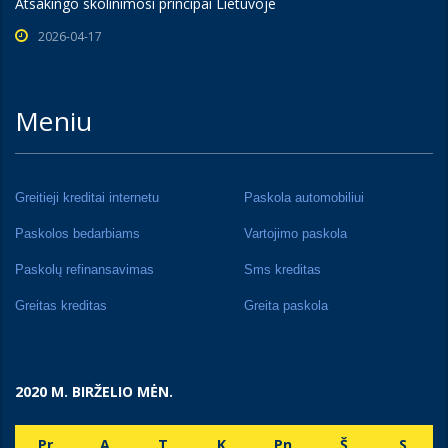
Atsakingo skolinimosi principai Lietuvoje
2026-04-17
Meniu
Greitieji kreditai internetu
Paskola automobiliui
Paskolos bedarbiams
Vartojimo paskola
Paskolų refinansavimas
Sms kreditas
Greitas kreditas
Greita paskola
2020 M. BIRŽELIO MĖN.
Pr
A
T
K
Pn
Š
S