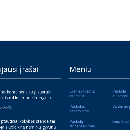
jausi įrašai
Meniu
inis konteineris su pisuarais:
Greitieji kreditai
Paskola
internetu
automobili
nktis mLine modelį renginiui
Paskolos
Vartojimo 
6-08-06
bedarbiams
rptautiniai kokybės standartai
Paskolų
Sms kredi
refinansavimas
ja šiuolaikinę naminių gyvūnų