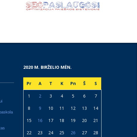
2020 M. BIRŽELIO MĖN.
Pr
A
T
K
Pn
Š
S
1
2
3
4
5
6
7
ui
8
9
10
11
12
13
14
paskola
15
16
17
18
19
20
21
tas
22
23
24
25
26
27
28