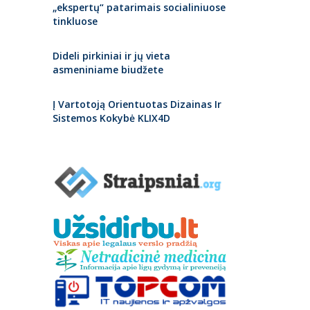
„ekspertų“ patarimais socialiniuose
tinkluose
Dideli pirkiniai ir jų vieta
asmeniniame biudžete
Į Vartotoją Orientuotas Dizainas Ir
Sistemos Kokybė KLIX4D