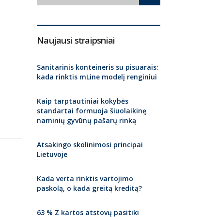
Naujausi straipsniai
Sanitarinis konteineris su pisuarais:
kada rinktis mLine modelį renginiui
Kaip tarptautiniai kokybės
standartai formuoja šiuolaikinę
naminių gyvūnų pašarų rinką
Atsakingo skolinimosi principai
Lietuvoje
Kada verta rinktis vartojimo
paskolą, o kada greitą kreditą?
63 % Z kartos atstovų pasitiki