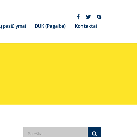
ų pasiūlymai
DUK (Pagalba)
Kontaktai