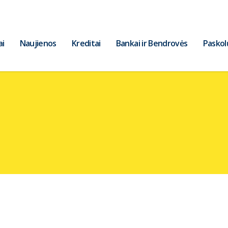
ai
Naujienos
Kreditai
Bankai ir Bendrovės
Paskol