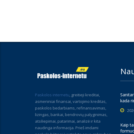
Nau
Sanitar
Paskolos internetu
, greitieji kreditai,
kada ri
asmeniniai finansai, vartojimo kreditas,
paskolos bedarbiams, refinansavimas,
202
lizingas, bankai, bendrovių palyginimas,
atsiliepimai, patarimai, analizė ir kita
Kaip ta
naudinga informacija. Prieš imdami
formuo