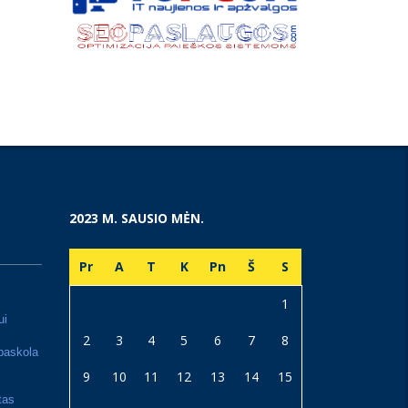
2023 M. SAUSIO MĖN.
Pr
A
T
K
Pn
Š
S
1
ui
2
3
4
5
6
7
8
paskola
9
10
11
12
13
14
15
tas