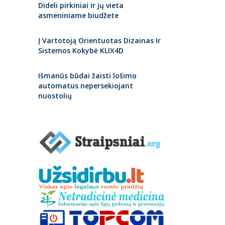
Dideli pirkiniai ir jų vieta
asmeniniame biudžete
Į Vartotoją Orientuotas Dizainas Ir
Sistemos Kokybė KLIX4D
Išmanūs būdai žaisti lošimo
automatus nepersekiojant
nuostolių