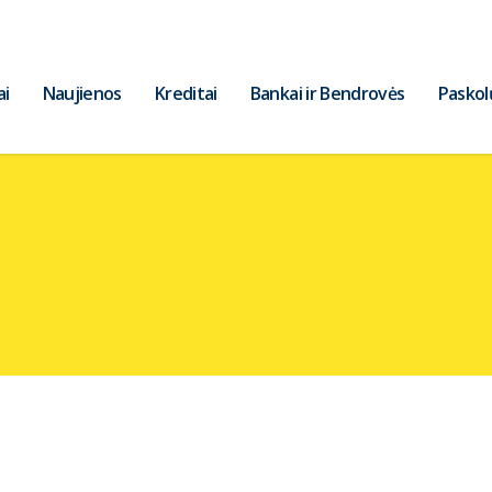
ai
Naujienos
Kreditai
Bankai ir Bendrovės
Paskol