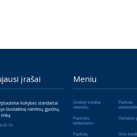
jausi įrašai
Meniu
rptautiniai kokybės standartai
Greitieji kreditai
Paskola
internetu
automobili
ja šiuolaikinę naminių gyvūnų
 rinką
Paskolos
Vartojimo 
bedarbiams
6-07-10
Paskolų
Sms kredi