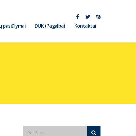
ų pasiūlymai
DUK (Pagalba)
Kontaktai