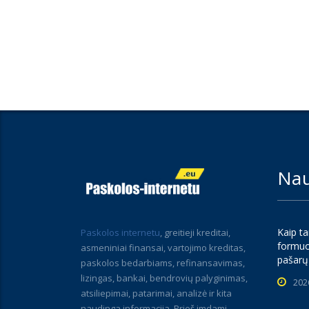
Nau
Kaip ta
Paskolos internetu
, greitieji kreditai,
formuo
asmeniniai finansai, vartojimo kreditas,
pašarų
paskolos bedarbiams, refinansavimas,
lizingas, bankai, bendrovių palyginimas,
202
atsiliepimai, patarimai, analizė ir kita
naudinga informacija. Prieš imdami