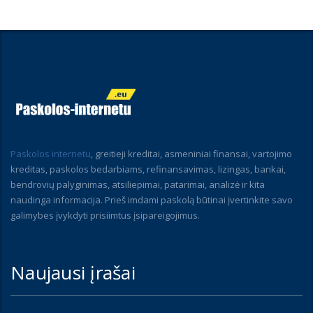
Paskolos internetu
, greitieji kreditai, asmeniniai finansai, vartojimo
kreditas, paskolos bedarbiams, refinansavimas, lizingas, bankai,
bendrovių palyginimas, atsiliepimai, patarimai, analizė ir kita
naudinga informacija. Prieš imdami paskolą būtinai įvertinkite savo
galimybes įvykdyti prisiimtus įsipareigojimus.
Naujausi įrašai