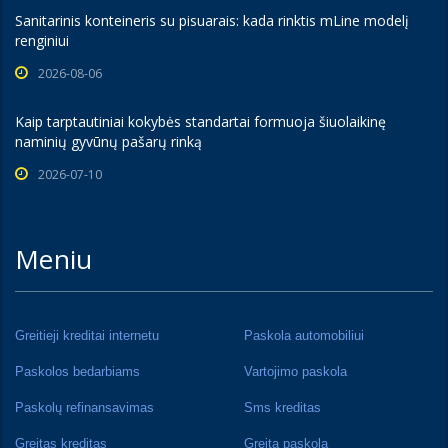
Sanitarinis konteineris su pisuarais: kada rinktis mLine modelį
renginiui
2026-08-06
Kaip tarptautiniai kokybės standartai formuoja šiuolaikinę
naminių gyvūnų pašarų rinką
2026-07-10
Meniu
Greitieji kreditai internetu
Paskola automobiliui
Paskolos bedarbiams
Vartojimo paskola
Paskolų refinansavimas
Sms kreditas
Greitas kreditas
Greita paskola