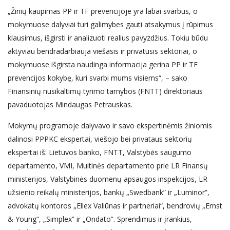
„Žinių kaupimas PP ir TF prevencijoje yra labai svarbus, o
mokymuose dalyviai turi galimybes gauti atsakymus į rūpimus
klausimus, išgirsti ir analizuoti realius pavyzdžius. Tokiu būdu
aktyviau bendradarbiauja viešasis ir privatusis sektoriai, o
mokymuose išgirsta naudinga informacija gerina PP ir TF
prevencijos kokybę, kuri svarbi mums visiems“, – sako
Finansinių nusikaltimų tyrimo tarnybos (FNTT) direktoriaus
pavaduotojas Mindaugas Petrauskas.
Mokymų programoje dalyvavo ir savo ekspertinėmis žiniomis
dalinosi PPPKC ekspertai, viešojo bei privataus sektorių
ekspertai iš: Lietuvos banko, FNTT, Valstybės saugumo
departamento, VMI, Muitinės departamento prie LR Finansų
ministerijos, Valstybinės duomenų apsaugos inspekcijos, LR
užsienio reikalų ministerijos, bankų „Swedbank” ir „Luminor”,
advokatų kontoros „Ellex Valiūnas ir partneriai“, bendrovių „Ernst
& Young“, „Simplex” ir „Ondato”. Sprendimus ir įrankius,