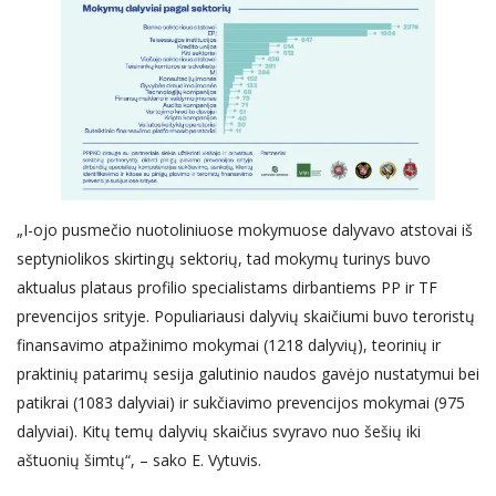
„I-ojo pusmečio nuotoliniuose mokymuose dalyvavo atstovai iš
septyniolikos skirtingų sektorių, tad mokymų turinys buvo
aktualus plataus profilio specialistams dirbantiems PP ir TF
prevencijos srityje. Populiariausi dalyvių skaičiumi buvo teroristų
finansavimo atpažinimo mokymai (1218 dalyvių), teorinių ir
praktinių patarimų sesija galutinio naudos gavėjo nustatymui bei
patikrai (1083 dalyviai) ir sukčiavimo prevencijos mokymai (975
dalyviai). Kitų temų dalyvių skaičius svyravo nuo šešių iki
aštuonių šimtų“, – sako E. Vytuvis.