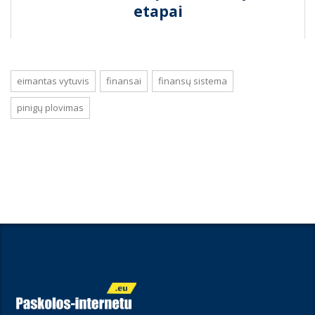
etapai
eimantas vytuvis
finansai
finansų sistema
pinigų plovimas