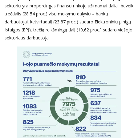
sektorių yra proporcingas finansų rinkoje užimamai daliai: beveik
trečdalis (28,54 proc.) visų mokymų dalyvių – bankų
darbuotojai, ketvirtadalį (23,87 proc.) sudaro Elektroninių pinigų
įstaigos (EPĮ), trečią reikšmingą dalį (10,62 proc.) sudaro viešojo
sektoriaus darbuotojai.