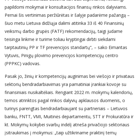
papildomi mokymai ir konsultacijos finansų rinkos dalyviams.
Pernai šis vertinimas peržiūrėtas ir šalyje padarėme pažangą –
šiuo metu Lietuva didžiąja dalimi atitinka 33 iš 40 Finansinių
veiksmų darbo grupės (FATF) rekomendacijų, taigi judame
teisinga linkme ir turime toliau kryptingai dirbti siekdami
tarptautinių PP ir TF prevencijos standartų“, – sako Eimantas
Vytuvis, Pinigų plovimo prevencijos kompetencijų centro
(PPPKC) vadovas.
Pasak jo, žinių ir kompetencijų auginimas bei viešojo ir privataus
sektorių bendradarbiavimas yra pamatiniai įrankiai kovoje su
finansiniais nusikaltėliais. Rengiant 2022 m. mokymų kalendorių,
temos atrinktos pagal rinkos dalyvių apklausos duomenis, o
turinys parengtas bendradarbiaujant su partneriais – Lietuvos
banku, FNTT, VMI, Muitinės departamentu, STT ir Prokuratūra ir
kt. Mokymų kokybei svarbų indėlį atneša privačiojo sektoriaus
įsitraukimas į mokymus: „taip užtikriname praktinį temų