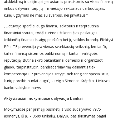
atskleidimą ir dalijimąsi gerosiomis praktikomis su visais finansų
rinkos dalyviais, tarp jų – ir viešojo sektoriaus darbuotojais,
kurių ugdymas ne mažiau svarbus, nei privataus.“
„Lietuvoje sparčiai auga finansų sektorius ir tarptautiniai
finansiniai srautai, todėl turime užtikrinti šias paslaugas
teikiančių finansų įstaigų priežiūrą bei jų veiklos brandą. Efektyvi
PP ir TF prevencija yra vienas svarbiausių veiksnių, lemiančių
šalies finansų sistemos patikimumą ir kartu – valstybės
reputaciją. Būtina skirti pakankamai dėmesio ir organizuoti
glaudų tarpinstitucinį bendradarbiavimą dalinantis tiek
kompetencija PP prevencijos srityje, tiek rengiant specialistus,
kurių poreikis nuolat auga“, – teigia Simonas Krėpšta, Lietuvos
banko valdybos narys.
Aktyviausiai mokymuose dalyvauja bankai
Mokymuose per pirmąjį pusmetį iš viso sudalyvavo 7975
asmenys, iš jų – 3509 unikalių. Dalyvių pasiskirstymas pagal