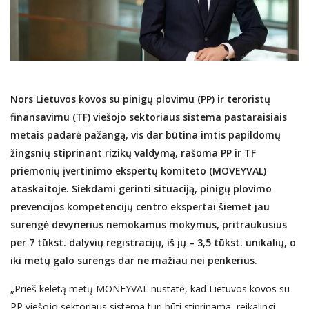
Nors Lietuvos kovos su pinigų plovimu (PP) ir teroristų
finansavimu (TF) viešojo sektoriaus sistema pastaraisiais
metais padarė pažangą, vis dar būtina imtis papildomų
žingsnių stiprinant rizikų valdymą, rašoma PP ir TF
priemonių įvertinimo ekspertų komiteto (MOVEYVAL)
ataskaitoje. Siekdami gerinti situaciją, pinigų plovimo
prevencijos kompetencijų centro ekspertai šiemet jau
surengė devynerius nemokamus mokymus, pritraukusius
per 7 tūkst. dalyvių registracijų, iš jų – 3,5 tūkst. unikalių, o
iki metų galo surengs dar ne mažiau nei penkerius.
„Prieš keletą metų MONEYVAL nustatė, kad Lietuvos kovos su
PP viešojo sektoriaus sistema turi būti stiprinama, reikalingi