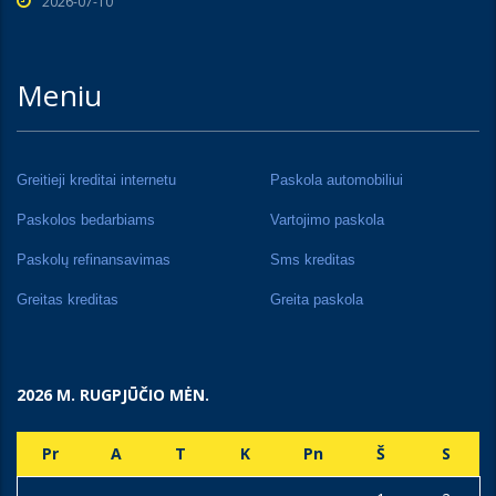
2026-07-10
Meniu
Greitieji kreditai internetu
Paskola automobiliui
Paskolos bedarbiams
Vartojimo paskola
Paskolų refinansavimas
Sms kreditas
Greitas kreditas
Greita paskola
2026 M. RUGPJŪČIO MĖN.
Pr
A
T
K
Pn
Š
S