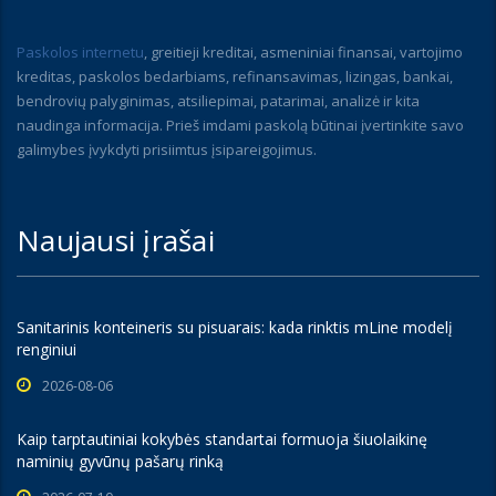
Paskolos internetu
, greitieji kreditai, asmeniniai finansai, vartojimo
kreditas, paskolos bedarbiams, refinansavimas, lizingas, bankai,
bendrovių palyginimas, atsiliepimai, patarimai, analizė ir kita
naudinga informacija. Prieš imdami paskolą būtinai įvertinkite savo
galimybes įvykdyti prisiimtus įsipareigojimus.
Naujausi įrašai
Sanitarinis konteineris su pisuarais: kada rinktis mLine modelį
renginiui
2026-08-06
Kaip tarptautiniai kokybės standartai formuoja šiuolaikinę
naminių gyvūnų pašarų rinką