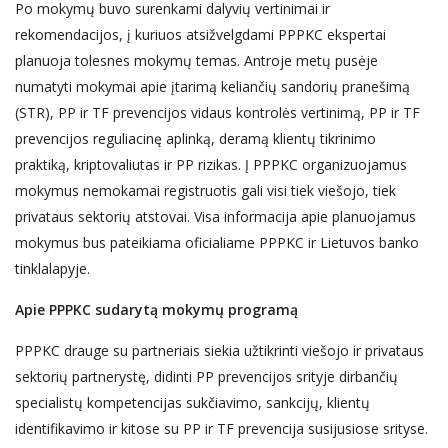
Po mokymų buvo surenkami dalyvių vertinimai ir
rekomendacijos, į kuriuos atsižvelgdami PPPKC ekspertai
planuoja tolesnes mokymų temas. Antroje metų pusėje
numatyti mokymai apie įtarimą keliančių sandorių pranešimą
(STR), PP ir TF prevencijos vidaus kontrolės vertinimą, PP ir TF
prevencijos reguliacinę aplinką, deramą klientų tikrinimo
praktiką, kriptovaliutas ir PP rizikas. Į PPPKC organizuojamus
mokymus nemokamai registruotis gali visi tiek viešojo, tiek
privataus sektorių atstovai. Visa informacija apie planuojamus
mokymus bus pateikiama oficialiame PPPKC ir Lietuvos banko
tinklalapyje.
Apie PPPKC sudarytą mokymų programą
PPPKC drauge su partneriais siekia užtikrinti viešojo ir privataus
sektorių partnerystę, didinti PP prevencijos srityje dirbančių
specialistų kompetencijas sukčiavimo, sankcijų, klientų
identifikavimo ir kitose su PP ir TF prevencija susijusiose srityse.