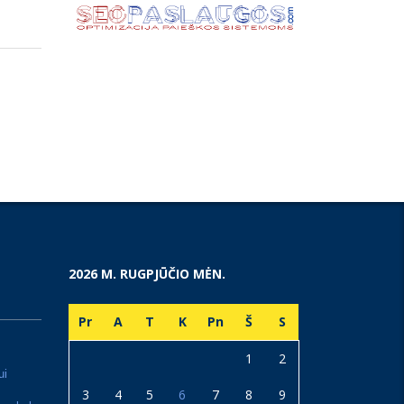
2026 M. RUGPJŪČIO MĖN.
Pr
A
T
K
Pn
Š
S
1
2
ui
3
4
5
6
7
8
9