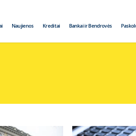
ai
Naujienos
Kreditai
Bankai ir Bendrovės
Paskol