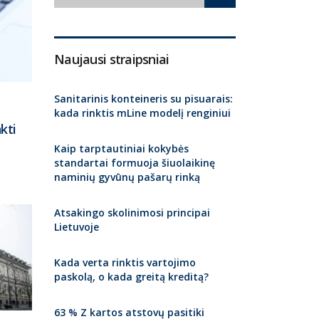
Naujausi straipsniai
Sanitarinis konteineris su pisuarais:
kada rinktis mLine modelį renginiui
kti
Kaip tarptautiniai kokybės
standartai formuoja šiuolaikinę
naminių gyvūnų pašarų rinką
Atsakingo skolinimosi principai
Lietuvoje
Kada verta rinktis vartojimo
paskolą, o kada greitą kreditą?
63 % Z kartos atstovų pasitiki