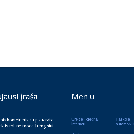
jausi įrašai
Meniu
inis konteineris su pisuarais:
Greitieji kreditai
Paskola
internetu
automobili
nktis mLine modelį renginiui