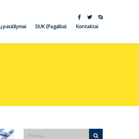
ų pasiūlymai
DUK (Pagalba)
Kontaktai