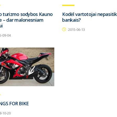
 turizmo sodybos Kauno
Kodėl vartotojai nepasitik
e – dar malonesniam
bankais?
ui
2015-06-13
5-09-04
NGS FOR BIKE
8-10-20