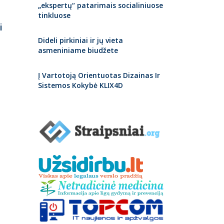
„ekspertų“ patarimais socialiniuose
tinkluose
i
Dideli pirkiniai ir jų vieta
asmeniniame biudžete
Į Vartotoją Orientuotas Dizainas Ir
Sistemos Kokybė KLIX4D