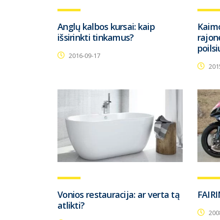
Anglų kalbos kursai: kaip
Kaimo
išsirinkti tinkamus?
rajon
poilsi
2016-09-17
201
Vonios restauracija: ar verta tą
FAIRI
atlikti?
200