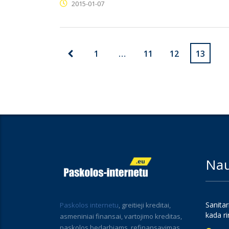
2015-01-07
1
…
11
12
13
Nau
Sanitar
Paskolos internetu
, greitieji kreditai,
kada ri
asmeniniai finansai, vartojimo kreditas,
paskolos bedarbiams, refinansavimas,