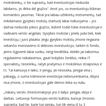
mokslininkų, o šie suprastų, kad investuotojas neduoda
labdaros, jis dirba dėl grąžos“. Anot jos, su investuotoju būtinas
komandos jausmas. Tikrai yra labiau užtikrintų instrumentų, tad
rinkdamasis gyvybės mokslų startuolį labai rizikuojama – jos
dažnai neduoda jokios grąžos, būtent todėl tokie investuotojai ir
vadinami verslo angelais. Gyvybės mokslai į priekį juda tiek, kiek
investicijų į juos plaukia. Jeigu gyvybės mokslų įmonė negauna
sekančio investavimo iš didesnio investuotojo, tarkim iš fondo,
jiems išgyventi labai sunku, netgi beviltiška. Atitikti jai taikomus
reguliavimo reikalavimus, gauti kokybės ženklus, reikia IT
specialistų, teisininkų, rašyti prašymus ir mokslinius straipsnius ir
t.t. Tai kainuoja ir laiko, ir pinigų. Jei nesiseka, pinigai eina į
pabaigą, o suma tolimesnei investicijai nebesurenkama, išbyra
visa įmonė, o investuotojas gale dienos lieka su nuliu.
„Vakarų verslo chrestomatijoje yra 3 dalys: pinigai, idėja ir
darbas. Lietuvoje formuojasi verslo kultūra, kurioje žmonės
supranta, kad tie, kurie turi pinigų, turi tik vieną iš tų 3