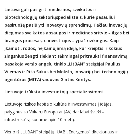
Lietuva gali pasigirti
medicinos, sveikatos ir
biotechnologijų
sektorių
specialist
ais
,
kurie pasauliui
pasiruošę pasiūlyti inovatyvių
sprendimų.
Tačiau i
novacijų
diegimas
sveikatos apsaugos ir
medicinos srityje
–
ilgas bei
brangus procesas
, o investicijos – ypač rizikingos.
Kaip
įkainoti, rodos, neįkainojamą idėją, kur kreiptis ir kokius
žingsnius žengti siekiant sėkmingai pritraukti finansavimą,
pasakoja
verslo angelų tinklo
„
LitBAN
“
steigėj
ai
Paulius
Vilemas ir Rita Sakus bei Mokslo, inovacijų bei technologijų
agentūros (MITA)
vadovas Gintas Kimtys
.
Lietuvoje trūksta investuotojų specializavimosi
Lietuvoje rizikos kapitalo kultūra ir investavimas į idėjas,
palyginus su Vakarų Europa ar JAV, dar labai švieži –
infrastruktūrą kuriame apie 10 metų.
Vieno iš „LitBAN“ steigėjų, UAB „Energenas“ direktoriaus ir