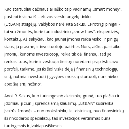
Kad startuoliai dažniausiai ieško taip vadinamų „smart money“,
pastebi ir viena iš Lietuvos verslo angelų tinklo
(LitBAN) steigėjų, valdybos narė Rita Sakus. „Protingi pinigai –
tai yra žmonės, kurie turi industrinio „know-how“, ekspertizės,
kontaktų. Aš sakyčiau, kad jaunai įmonei reikia visko: ir pinigų
siaurąja prasme, ir investuotojo patirties.Nors, aišku, pasitaiko
įmonių, kurioms investuotojų reikia tik dėl finansų, tad jie
renkasi tuos, kurie investuoja tiesiog norėdami praplėsti savo
portfelį, tarkime, jei iki šiol viską dėję į finansinių technologijų
sritį, nutaria investuoti į gyvybės mokslų startuolį, nors nieko
apie šią sritį nežino“.
Anot R. Sakus, kuo turiningesnė akcininkų grupė, tuo plačiau ir
įdomiau ji žiūri į sprendžiamą klausimą. „LitBAN“ susirenka
įvairūs žmonės – nuo mokslininkų iki teisininkų, nuo finansininkų
iki rinkodaros specialistų, tad investicijos vertinimas būna
turtingesnis ir įvairiapusiškesnis.