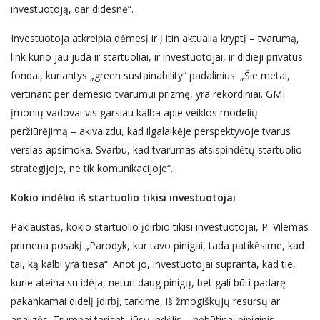
investuotoją, dar didesnė“.
Investuotoja atkreipia dėmesį ir į itin aktualią kryptį – tvarumą,
link kurio jau juda ir startuoliai, ir investuotojai, ir didieji privatūs
fondai, kuriantys „green sustainability“ padalinius: „Šie metai,
vertinant per dėmesio tvarumui prizmę, yra rekordiniai. GMI
įmonių vadovai vis garsiau kalba apie veiklos modelių
peržiūrėjimą – akivaizdu, kad ilgalaikėje perspektyvoje tvarus
verslas apsimoka. Svarbu, kad tvarumas atsispindėtų startuolio
strategijoje, ne tik komunikacijoje“.
Kokio indėlio iš startuolio tikisi
investuotojai
Paklaustas, kokio startuolio įdirbio tikisi investuotojai, P. Vilemas
primena posakį „Parodyk, kur tavo pinigai, tada patikėsime, kad
tai, ką kalbi yra tiesa“. Anot jo, investuotojai supranta, kad tie,
kurie ateina su idėja, neturi daug pinigų, bet gali būti padarę
pakankamai didelį įdirbį, tarkime, iš žmogiškųjų resursų ar
analizės. Trumpai tariant, jūsų indėlis – nebūtinai piniginis