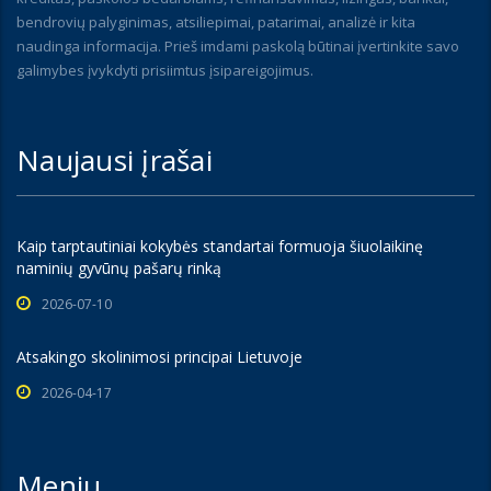
bendrovių palyginimas, atsiliepimai, patarimai, analizė ir kita
naudinga informacija. Prieš imdami paskolą būtinai įvertinkite savo
galimybes įvykdyti prisiimtus įsipareigojimus.
Naujausi įrašai
Kaip tarptautiniai kokybės standartai formuoja šiuolaikinę
naminių gyvūnų pašarų rinką
2026-07-10
Atsakingo skolinimosi principai Lietuvoje
2026-04-17
Meniu