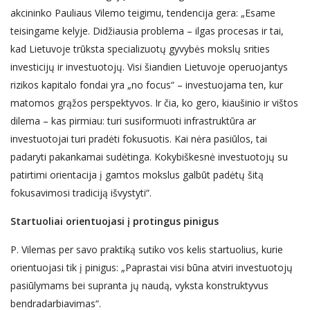
akcininko Pauliaus Vilemo teigimu, tendencija gera: „Esame
teisingame kelyje. Didžiausia problema – ilgas procesas ir tai,
kad Lietuvoje trūksta specializuotų gyvybės mokslų srities
investicijų ir investuotojų. Visi šiandien Lietuvoje operuojantys
rizikos kapitalo fondai yra „no focus“ – investuojama ten, kur
matomos grąžos perspektyvos. Ir čia, ko gero, kiaušinio ir vištos
dilema – kas pirmiau: turi susiformuoti infrastruktūra ar
investuotojai turi pradėti fokusuotis. Kai nėra pasiūlos, tai
padaryti pakankamai sudėtinga. Kokybiškesnė investuotojų su
patirtimi orientacija į gamtos mokslus galbūt padėtų šitą
fokusavimosi tradiciją išvystyti“.
Startuoliai orientuojasi į protingus pinigus
P. Vilemas per savo praktiką sutiko vos kelis startuolius, kurie
orientuojasi tik į pinigus: „Paprastai visi būna atviri investuotojų
pasiūlymams bei supranta jų naudą, vyksta konstruktyvus
bendradarbiavimas“.