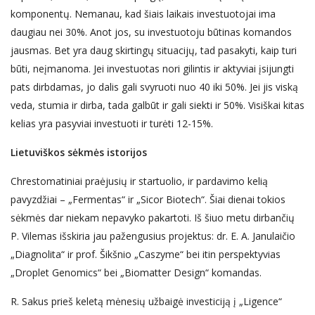
komponentų. Nemanau, kad šiais laikais investuotojai ima
daugiau nei 30%. Anot jos, su investuotoju būtinas komandos
jausmas. Bet yra daug skirtingų situacijų, tad pasakyti, kaip turi
būti, neįmanoma. Jei investuotas nori gilintis ir aktyviai įsijungti
pats dirbdamas, jo dalis gali svyruoti nuo 40 iki 50%. Jei jis viską
veda, stumia ir dirba, tada galbūt ir gali siekti ir 50%. Visiškai kitas
kelias yra pasyviai investuoti ir turėti 12-15%.
Lietuviškos sėkmės istorijos
Chrestomatiniai praėjusių ir startuolio, ir pardavimo kelią
pavyzdžiai – „Fermentas“ ir „Sicor Biotech“. Šiai dienai tokios
sėkmės dar niekam nepavyko pakartoti. Iš šiuo metu dirbančių
P. Vilemas išskiria jau pažengusius projektus: dr. E. A. Janulaičio
„Diagnolita“ ir prof. Šikšnio „Caszyme“ bei itin perspektyvias
„Droplet Genomics“ bei „Biomatter Design“ komandas.
R. Sakus prieš keletą mėnesių užbaigė investiciją į „Ligence“