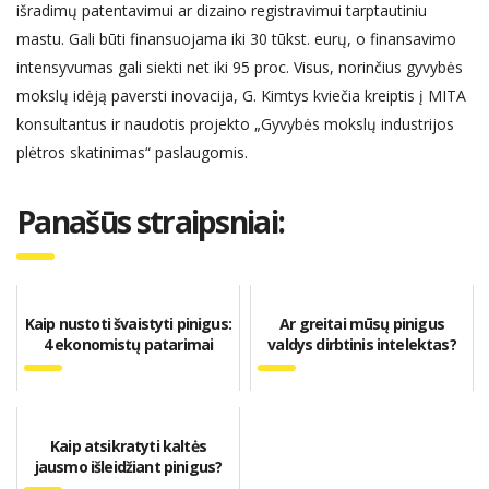
išradimų patentavimui ar dizaino registravimui tarptautiniu
mastu. Gali būti finansuojama iki 30 tūkst. eurų, o finansavimo
intensyvumas gali siekti net iki 95 proc. Visus, norinčius gyvybės
mokslų idėją paversti inovacija, G. Kimtys kviečia kreiptis į MITA
konsultantus ir naudotis projekto „Gyvybės mokslų industrijos
plėtros skatinimas“ paslaugomis.
Panašūs straipsniai:
Kaip nustoti švaistyti pinigus:
Ar greitai mūsų pinigus
4 ekonomistų patarimai
valdys dirbtinis intelektas?
Kaip atsikratyti kaltės
jausmo išleidžiant pinigus?