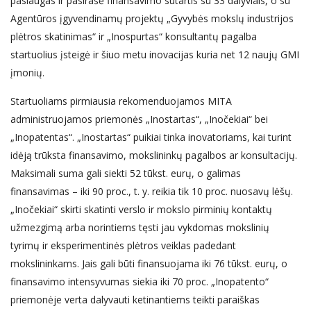
paslaugas ir pasirašė finansavimo sutartis su 33 dalyviais, o su
Agentūros įgyvendinamų projektų „Gyvybės mokslų industrijos
plėtros skatinimas“ ir „Inospurtas“ konsultantų pagalba
startuolius įsteigė ir šiuo metu inovacijas kuria net 12 naujų GMI
įmonių.
Startuoliams pirmiausia rekomenduojamos MITA
administruojamos priemonės „Inostartas“, „Inočekiai“ bei
„Inopatentas“. „Inostartas“ puikiai tinka inovatoriams, kai turint
idėją trūksta finansavimo, mokslininkų pagalbos ar konsultacijų.
Maksimali suma gali siekti 52 tūkst. eurų, o galimas
finansavimas – iki 90 proc., t. y. reikia tik 10 proc. nuosavų lėšų.
„Inočekiai“ skirti skatinti verslo ir mokslo pirminių kontaktų
užmezgimą arba norintiems tęsti jau vykdomas mokslinių
tyrimų ir eksperimentinės plėtros veiklas padedant
mokslininkams. Jais gali būti finansuojama iki 76 tūkst. eurų, o
finansavimo intensyvumas siekia iki 70 proc. „Inopatento“
priemonėje verta dalyvauti ketinantiems teikti paraiškas