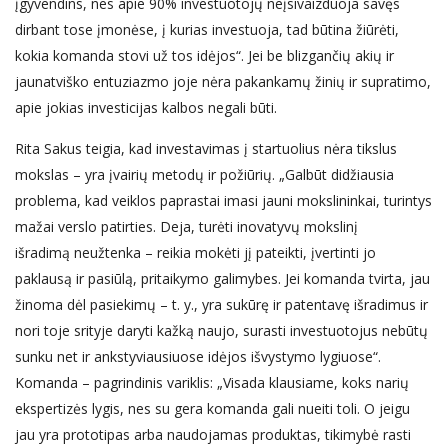
įgyvendins, nes apie 90% investuotojų neįsivaizduoja savęs
dirbant tose įmonėse, į kurias investuoja, tad būtina žiūrėti,
kokia komanda stovi už tos idėjos“. Jei be blizgančių akių ir
jaunatviško entuziazmo joje nėra pakankamų žinių ir supratimo,
apie jokias investicijas kalbos negali būti.
Rita Sakus teigia, kad investavimas į startuolius nėra tikslus
mokslas – yra įvairių metodų ir požiūrių. „Galbūt didžiausia
problema, kad veiklos paprastai imasi jauni mokslininkai, turintys
mažai verslo patirties. Deja, turėti inovatyvų mokslinį
išradimą neužtenka – reikia mokėti jį pateikti, įvertinti jo
paklausą ir pasiūlą, pritaikymo galimybes. Jei komanda tvirta, jau
žinoma dėl pasiekimų – t. y., yra sukūrę ir patentavę išradimus ir
nori toje srityje daryti kažką naujo, surasti investuotojus nebūtų
sunku net ir ankstyviausiuose idėjos išvystymo lygiuose“.
Komanda – pagrindinis variklis: „Visada klausiame, koks narių
ekspertizės lygis, nes su gera komanda gali nueiti toli. O jeigu
jau yra prototipas arba naudojamas produktas, tikimybė rasti