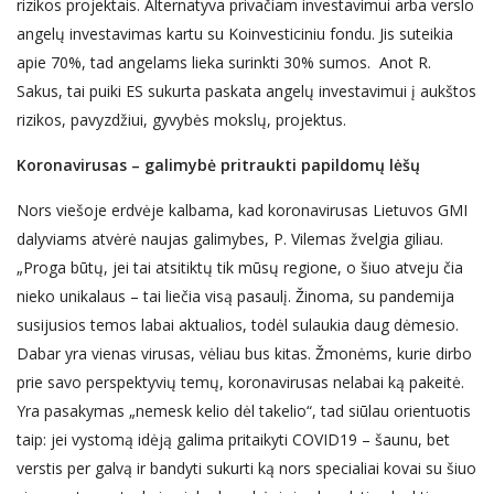
rizikos projektais. Alternatyva privačiam investavimui arba verslo
angelų investavimas kartu su Koinvesticiniu fondu. Jis suteikia
apie 70%, tad angelams lieka surinkti 30% sumos. Anot R.
Sakus, tai puiki ES sukurta paskata angelų investavimui į aukštos
rizikos, pavyzdžiui, gyvybės mokslų, projektus.
Koronavirusas – galimybė pritraukti papildomų lėšų
Nors viešoje erdvėje kalbama, kad koronavirusas Lietuvos GMI
dalyviams atvėrė naujas galimybes, P. Vilemas žvelgia giliau.
„Proga būtų, jei tai atsitiktų tik mūsų regione, o šiuo atveju čia
nieko unikalaus – tai liečia visą pasaulį. Žinoma, su pandemija
susijusios temos labai aktualios, todėl sulaukia daug dėmesio.
Dabar yra vienas virusas, vėliau bus kitas. Žmonėms, kurie dirbo
prie savo perspektyvių temų, koronavirusas nelabai ką pakeitė.
Yra pasakymas „nemesk kelio dėl takelio“, tad siūlau orientuotis
taip: jei vystomą idėją galima pritaikyti COVID19 – šaunu, bet
verstis per galvą ir bandyti sukurti ką nors specialiai kovai su šiuo