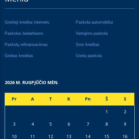
Greitieji kreditai internetu
Paskola automobiliui
Paskolos bedarbiams
Vartojimo paskola
Paskolų refinansavimas
Sms kreditas
Greitas kreditas
Greita paskola
2026 M. RUGPJŪČIO MĖN.
Pr
A
T
K
Pn
Š
S
1
2
3
4
5
6
7
8
9
10
11
12
13
14
15
16