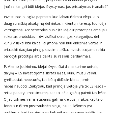
įnašas, tai gali būti idėjos išvystymas, jos pristatymas ir analizė“.
Investuotojo logika paprasta: kuo labiau išdirbta idėja, kuo
daugiau aiškių atsakymų dėl rinkos ir klientų interesų, tuo idėja
vertingesnė. Ant servetėlės nupiešta idėja ir prototipas arba jau
sukurtas produktas – dvi visiškai skirtingos kategorijos, dėl
kurių visiškai kita kalba. Jei įmonė nori būti didesnės vertės ir
pritraukti daugiau pinigų, savaime aišku, investuotojams reikia
parodyti prototipą arba daiktą su realiais pardavimais.
P. Vilemo įsitikinimu, idėjai išvysti šiai dienai turime unikalų
dalyką – ES investicijoms skirtas lėšas, kurių mūsų vaikai,
greičiausiai, nebeturės, tad būtų didžiulė klaida jomis
nepasinaudoti. „Sakyčiau, kad pirmoje vietoje yra tik ES lėšos –
reikia padaryti maksimumą, kad ta idėja galėtų paimti tas lėšas.
O jau tolimesniems etapams galima kreiptis į rizikos kapitalo
fondus ir iš ten prisitraukinėti pinigų. Su ES lėšomis yra
problema, kad į projektą vis tiek reikalingas savas indėlis, bet