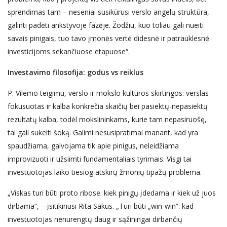
sprendimas tam – neseniai susikūrusi verslo angelų struktūra,
galinti padėti ankstyvoje fazėje. Žodžiu, kuo toliau gali nueiti
savais pinigais, tuo tavo įmonės vertė didesnė ir patrauklesnė
investicijoms sekančiuose etapuose“.
Investavimo filosofija: godus vs reiklus
P. Vilemo teigimu, verslo ir mokslo kultūros skirtingos: verslas
fokusuotas ir kalba konkrečia skaičių bei pasiektų-nepasiektų
rezultatų kalba, todėl mokslininkams, kurie tam nepasiruošę,
tai gali sukelti šoką. Galimi nesusipratimai manant, kad yra
spaudžiama, galvojama tik apie pinigus, neleidžiama
improvizuoti ir užsiimti fundamentaliais tyrimais. Visgi tai
investuotojas laiko tiesiog atskirų žmonių tipažų problema.
„Viskas turi būti proto ribose: kiek pinigų įdedama ir kiek už juos
dirbama“, – įsitikinusi Rita Sakus. „Turi būti „win-win“: kad
investuotojas nenurengtų daug ir sąžiningai dirbančių