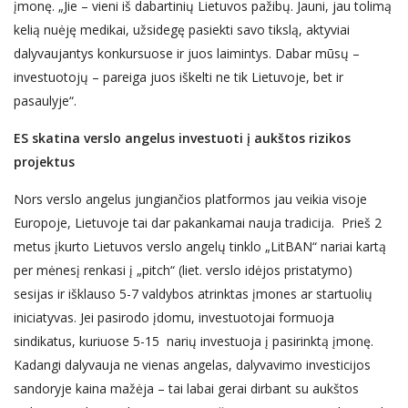
įmonę. „Jie – vieni iš dabartinių Lietuvos pažibų. Jauni, jau tolimą
kelią nuėję medikai, užsidegę pasiekti savo tikslą, aktyviai
dalyvaujantys konkursuose ir juos laimintys. Dabar mūsų –
investuotojų – pareiga juos iškelti ne tik Lietuvoje, bet ir
pasaulyje“.
ES skatina verslo angelus investuoti į aukštos rizikos
projektus
Nors verslo angelus jungiančios platformos jau veikia visoje
Europoje, Lietuvoje tai dar pakankamai nauja tradicija. Prieš 2
metus įkurto Lietuvos verslo angelų tinklo „LitBAN“ nariai kartą
per mėnesį renkasi į „pitch“ (liet. verslo idėjos pristatymo)
sesijas ir išklauso 5-7 valdybos atrinktas įmones ar startuolių
iniciatyvas. Jei pasirodo įdomu, investuotojai formuoja
sindikatus, kuriuose 5-15 narių investuoja į pasirinktą įmonę.
Kadangi dalyvauja ne vienas angelas, dalyvavimo investicijos
sandoryje kaina mažėja – tai labai gerai dirbant su aukštos