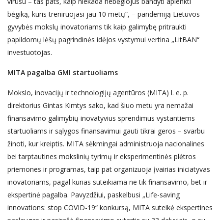
virusu – tas pats, kaip niekada nebėgiojus bandyti aplenkti
bėgiką, kuris treniruojasi jau 10 metų“, – pandemiją Lietuvos
gyvybės mokslų inovatoriams tik kaip galimybę pritraukti
papildomų lėšų pagrindinės idėjos vystymui vertina „LitBAN“
investuotojas.
MITA pagalba GMI startuoliams
Mokslo, inovacijų ir technologijų agentūros (MITA) l. e. p.
direktorius Gintas Kimtys sako, kad šiuo metu yra nemažai
finansavimo galimybių inovatyvius sprendimus vystantiems
startuoliams ir sąlygos finansavimui gauti tikrai geros – svarbu
žinoti, kur kreiptis. MITA sėkmingai administruoja nacionalines
bei tarptautines mokslinių tyrimų ir eksperimentinės plėtros
priemones ir programas, taip pat organizuoja įvairias iniciatyvas
inovatoriams, pagal kurias suteikiama ne tik finansavimo, bet ir
ekspertinė pagalba. Pavyzdžiui, paskelbusi „Life-saving
innovations: stop COVID-19“ konkursą, MITA suteikė ekspertines