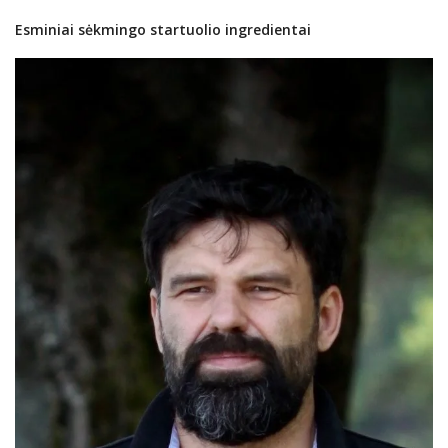
Esminiai
s
ėkmingo startuolio ingredientai