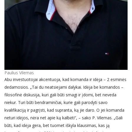
Paulius Vilemas
Abu investuotojai akcentuoja, kad komanda ir idėja – 2 esminės
dedamosios. „Tai du neatsiejami dalykai. Idėja be komandos –
filosofinė diskusija, kuri gali būti smagi ir įdomi, bet neveda
niekur. Turi būti bendraminčiai, kurie gali parodyti savo
kvalifikaciją ir pagrįsti, kad supranta, ką jie daro. O jei komanda
neturi idėjos, nėra net apie ką kalbėti“, – sako P. Vilemas. „Gali
būti, kad idėja gera, bet tuomet iškyla klausimas, kas ją