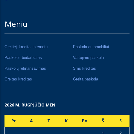
Meniu
Greitieji kreditai internetu
Paskola automobiliui
Paskolos bedarbiams
Vartojimo paskola
Paskolų refinansavimas
Sms kreditas
Greitas kreditas
Greita paskola
2026 M. RUGPJŪČIO MĖN.
Pr
A
T
K
Pn
Š
S
1
2