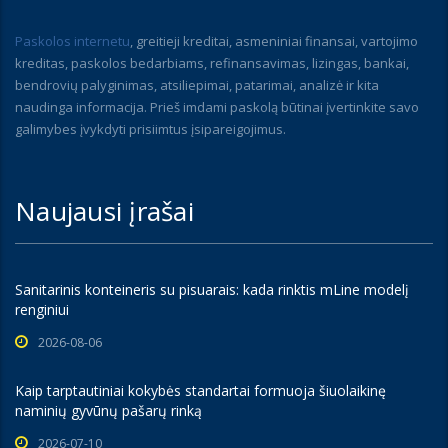
Paskolos internetu
, greitieji kreditai, asmeniniai finansai, vartojimo
kreditas, paskolos bedarbiams, refinansavimas, lizingas, bankai,
bendrovių palyginimas, atsiliepimai, patarimai, analizė ir kita
naudinga informacija. Prieš imdami paskolą būtinai įvertinkite savo
galimybes įvykdyti prisiimtus įsipareigojimus.
Naujausi įrašai
Sanitarinis konteineris su pisuarais: kada rinktis mLine modelį
renginiui
2026-08-06
Kaip tarptautiniai kokybės standartai formuoja šiuolaikinę
naminių gyvūnų pašarų rinką
2026-07-10