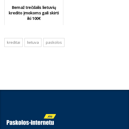
Bemaž trečdalis lietuvių
kredito įmokoms gali skirti
iki 100€
kreditai
lietuva
paskolos