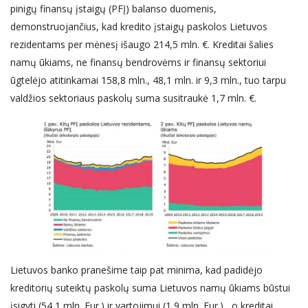
pinigų finansų įstaigų (PFĮ) balanso duomenis,
demonstruojančius, kad kredito įstaigų paskolos Lietuvos
rezidentams per mėnesį išaugo 214,5 mln. €. Kreditai šalies
namų ūkiams, ne finansų bendrovėms ir finansų sektoriui
ūgtelėjo atitinkamai 158,8 mln., 48,1 mln. ir 9,3 mln., tuo tarpu
valdžios sektoriaus paskolų suma susitraukė 1,7 mln. €.
Lietuvos banko pranešime taip pat minima, kad padidėjo
kreditorių suteiktų paskolų suma Lietuvos namų ūkiams būstui
įsigyti (54,1 mln. Eur.) ir vartojimui (1,9 mln. Eur.) , o kreditai