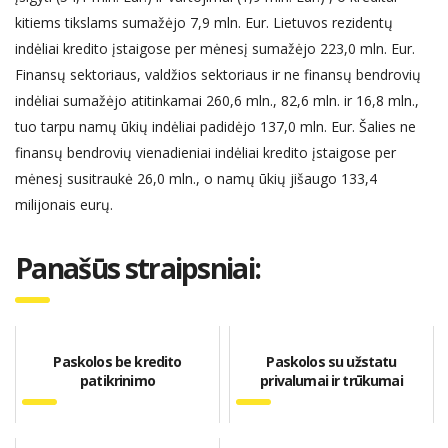
kitiems tikslams sumažėjo 7,9 mln. Eur. Lietuvos rezidentų
indėliai kredito įstaigose per mėnesį sumažėjo 223,0 mln. Eur.
Finansų sektoriaus, valdžios sektoriaus ir ne finansų bendrovių
indėliai sumažėjo atitinkamai 260,6 mln., 82,6 mln. ir 16,8 mln.,
tuo tarpu namų ūkių indėliai padidėjo 137,0 mln. Eur. Šalies ne
finansų bendrovių vienadieniai indėliai kredito įstaigose per
mėnesį susitraukė 26,0 mln., o namų ūkių jišaugo 133,4
milijonais eurų.
Panašūs straipsniai:
Paskolos be kredito
Paskolos su užstatu
patikrinimo
privalumai ir trūkumai