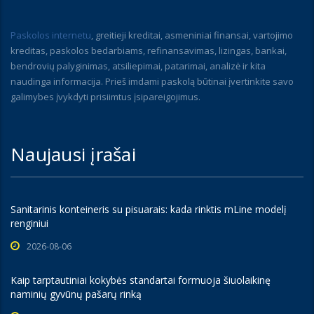
Paskolos internetu
, greitieji kreditai, asmeniniai finansai, vartojimo
kreditas, paskolos bedarbiams, refinansavimas, lizingas, bankai,
bendrovių palyginimas, atsiliepimai, patarimai, analizė ir kita
naudinga informacija. Prieš imdami paskolą būtinai įvertinkite savo
galimybes įvykdyti prisiimtus įsipareigojimus.
Naujausi įrašai
Sanitarinis konteineris su pisuarais: kada rinktis mLine modelį
renginiui
2026-08-06
Kaip tarptautiniai kokybės standartai formuoja šiuolaikinę
naminių gyvūnų pašarų rinką