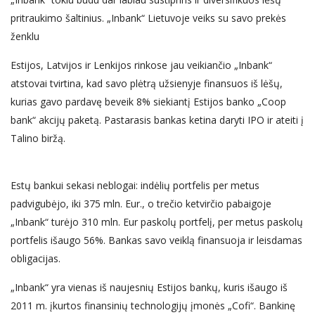
pritraukimo šaltinius. „Inbank“ Lietuvoje veiks su savo prekės
ženklu
Estijos, Latvijos ir Lenkijos rinkose jau veikiančio „Inbank“
atstovai tvirtina, kad savo plėtrą užsienyje finansuos iš lėšų,
kurias gavo pardavę beveik 8% siekiantį Estijos banko „Coop
bank“ akcijų paketą. Pastarasis bankas ketina daryti IPO ir ateiti į
Talino biržą.
Estų bankui sekasi neblogai: indėlių portfelis per metus
padvigubėjo, iki 375 mln. Eur., o trečio ketvirčio pabaigoje
„Inbank“ turėjo 310 mln. Eur paskolų portfelį, per metus paskolų
portfelis išaugo 56%. Bankas savo veiklą finansuoja ir leisdamas
obligacijas.
„Inbank“ yra vienas iš naujesnių Estijos bankų, kuris išaugo iš
2011 m. įkurtos finansinių technologijų įmonės „Cofi“. Bankinę