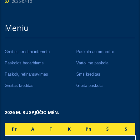
2026-07-10
Meniu
Greitieji kreditai internetu
Paskola automobiliui
Paskolos bedarbiams
Vartojimo paskola
Paskolų refinansavimas
Sms kreditas
Greitas kreditas
Greita paskola
2026 M. RUGPJŪČIO MĖN.
Pr
A
T
K
Pn
Š
S