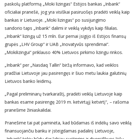
paskolų platformą „Moki lizingas“ Estijos bankas „Inbank“
oficialiai pranešė, jog yra visiškai pasiruošęs pradėti veiklą kaip
bankas ir Lietuvoje. „Moki lizingas“ po susijungimo
sandorio taps „Inbank“ dalimi ir veiklą vykdys kaip filialas.
„Inbank“ lizingą už 15 mln. Eur pernai įsigijo iš Estijos finansų
grupės „LHV Group“ ir UAB „Inovatyvūs sprendimai“.
„Mokilizingui“ priklauso 40% Lietuvos pirkimo lizingu rinkos.
„Inbank“ per „Nasdaq Tallin“ biržą informavo, kad veiklos
pradžiai Lietuvoje jau pasirengęs ir šiuo metu laukia galutinių
Lietuvos banko leidimų.
„Pagal preliminarų tvarkaraštį, pradėti veiklą Lietuvoje kaip
bankas esame pasirengę 2019 m. ketvirtąjį ketvirtį“, – rašoma
pranešime žiniaskalidai.
Pranešime tai pat paminėta, kad būdamas iš indėlių savo veiklą
finansuojančiu banku ir įsteigdamas padalinį Lietuvoje,
„Inbank“ tokiu būdu dar labiau sustiprins ir diversifikuos lėšų