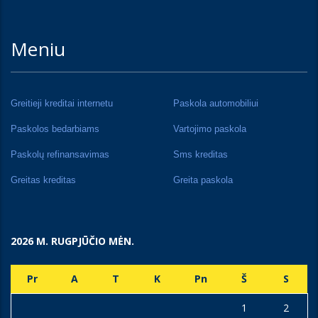
Meniu
Greitieji kreditai internetu
Paskola automobiliui
Paskolos bedarbiams
Vartojimo paskola
Paskolų refinansavimas
Sms kreditas
Greitas kreditas
Greita paskola
2026 M. RUGPJŪČIO MĖN.
Pr
A
T
K
Pn
Š
S
1
2