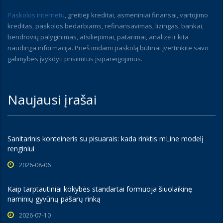
Paskolos internetu
, greitieji kreditai, asmeniniai finansai, vartojimo
kreditas, paskolos bedarbiams, refinansavimas, lizingas, bankai,
bendrovių palyginimas, atsiliepimai, patarimai, analizė ir kita
naudinga informacija. Prieš imdami paskolą būtinai įvertinkite savo
galimybes įvykdyti prisiimtus įsipareigojimus.
Naujausi įrašai
Sanitarinis konteineris su pisuarais: kada rinktis mLine modelį
renginiui
2026-08-06
Kaip tarptautiniai kokybės standartai formuoja šiuolaikinę
naminių gyvūnų pašarų rinką
2026-07-10