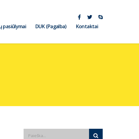
ų pasiūlymai
DUK (Pagalba)
Kontaktai