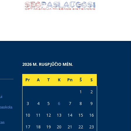
2026 M. RUGPJŪČIO MĖN.
Pr
A
T
K
Pn
Š
S
1
2
ui
3
4
5
6
7
8
9
paskola
10
11
12
13
14
15
16
tas
17
18
19
20
21
22
23