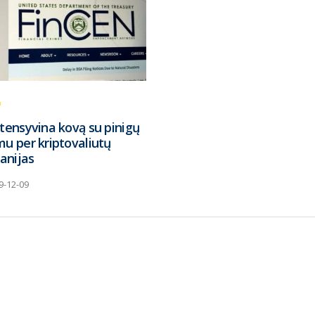
ntensyvina kovą su pinigų
mu per kriptovaliutų
anijas
9-12-09