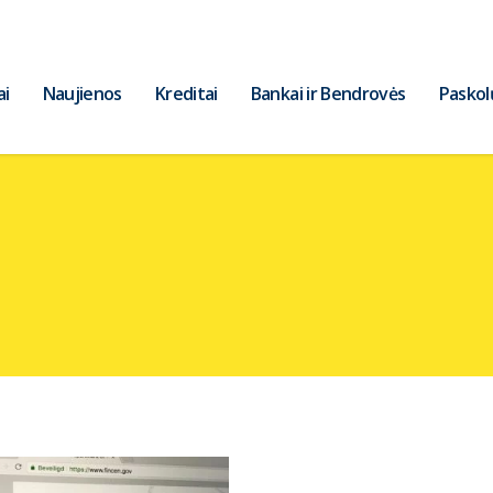
ai
Naujienos
Kreditai
Bankai ir Bendrovės
Paskol