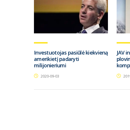
Investuotojas pasiūlė kiekvieną
JAV i
amerikietį padaryti
plovi
milijonieriumi
komp
2020-09-03
201