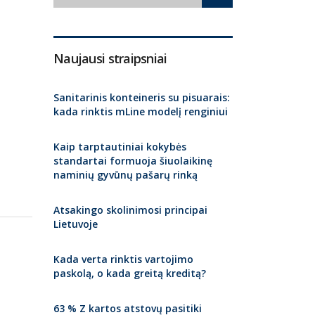
Naujausi straipsniai
Sanitarinis konteineris su pisuarais:
kada rinktis mLine modelį renginiui
Kaip tarptautiniai kokybės
standartai formuoja šiuolaikinę
naminių gyvūnų pašarų rinką
Atsakingo skolinimosi principai
Lietuvoje
Kada verta rinktis vartojimo
paskolą, o kada greitą kreditą?
63 % Z kartos atstovų pasitiki