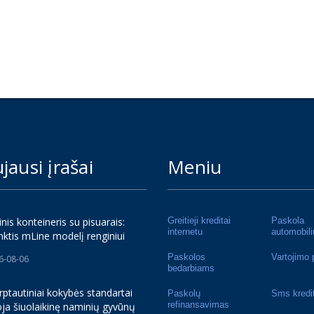
jausi įrašai
Meniu
inis konteineris su pisuarais:
Greitieji kreditai
Paskola
internetu
automobili
nktis mLine modelį renginiui
Paskolos
Vartojimo 
6-08-06
bedarbiams
rptautiniai kokybės standartai
Paskolų
Sms kredi
refinansavimas
ja šiuolaikinę naminių gyvūnų