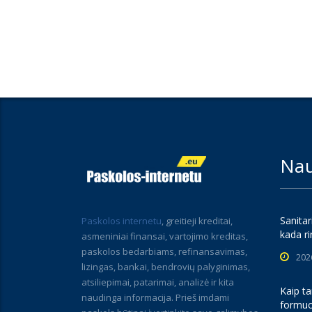
Nau
Sanitar
Paskolos internetu
, greitieji kreditai,
kada ri
asmeniniai finansai, vartojimo kreditas,
paskolos bedarbiams, refinansavimas,
202
lizingas, bankai, bendrovių palyginimas,
atsiliepimai, patarimai, analizė ir kita
Kaip ta
naudinga informacija. Prieš imdami
formuo