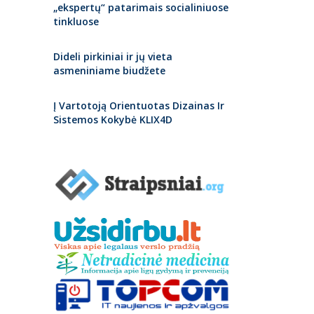
„ekspertų“ patarimais socialiniuose
tinkluose
Dideli pirkiniai ir jų vieta
asmeniniame biudžete
Į Vartotoją Orientuotas Dizainas Ir
Sistemos Kokybė KLIX4D