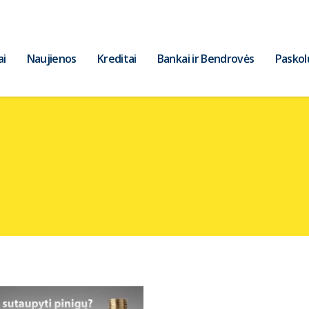
ai
Naujienos
Kreditai
Bankai ir Bendrovės
Paskol