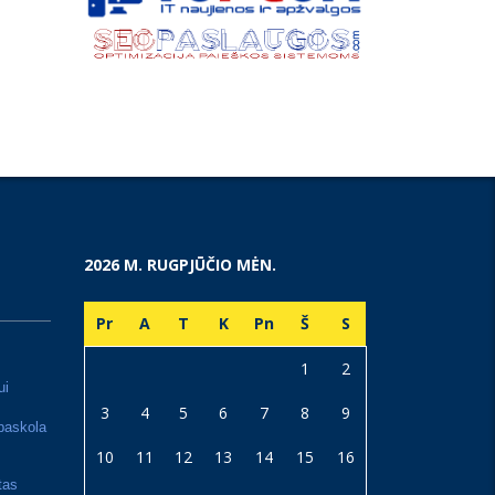
2026 M. RUGPJŪČIO MĖN.
Pr
A
T
K
Pn
Š
S
1
2
ui
3
4
5
6
7
8
9
paskola
10
11
12
13
14
15
16
tas