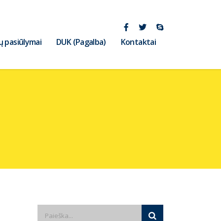
ų pasiūlymai
DUK (Pagalba)
Kontaktai