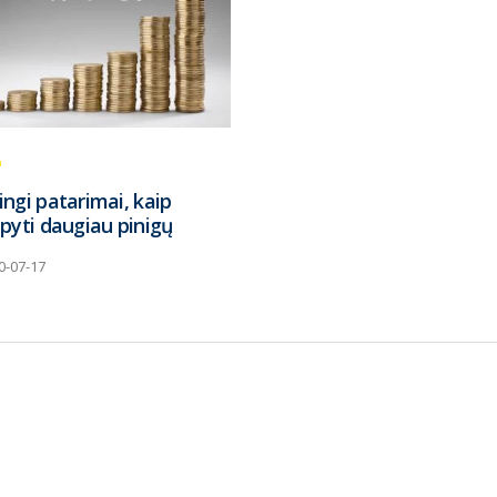
ngi patarimai, kaip
pyti daugiau pinigų
0-07-17