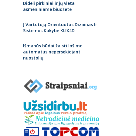
Dideli pirkiniai ir jų vieta
asmeniniame biudžete
Į Vartotoją Orientuotas Dizainas Ir
Sistemos Kokybė KLIX4D
Išmanūs būdai žaisti lošimo
automatus nepersekiojant
nuostolių