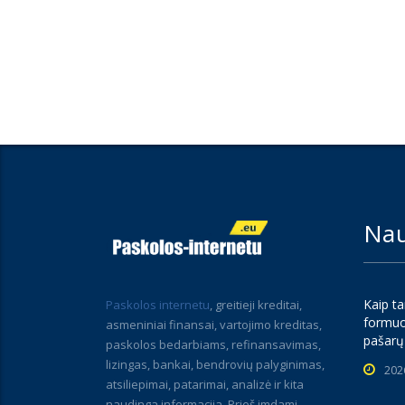
Nau
Kaip ta
Paskolos internetu
, greitieji kreditai,
formuo
asmeniniai finansai, vartojimo kreditas,
pašarų
paskolos bedarbiams, refinansavimas,
lizingas, bankai, bendrovių palyginimas,
202
atsiliepimai, patarimai, analizė ir kita
naudinga informacija. Prieš imdami