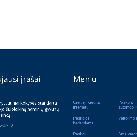
jausi įrašai
Meniu
rptautiniai kokybės standartai
Greitieji kreditai
Paskola
internetu
automobili
ja šiuolaikinę naminių gyvūnų
 rinką
Paskolos
Vartojimo 
bedarbiams
6-07-10
Paskolų
Sms kredi