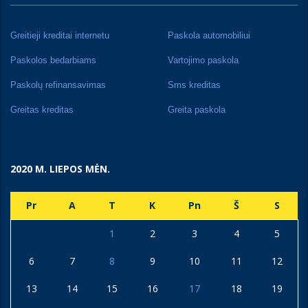
Greitieji kreditai internetu
Paskola automobiliui
Paskolos bedarbiams
Vartojimo paskola
Paskolų refinansavimas
Sms kreditas
Greitas kreditas
Greita paskola
2020 M. LIEPOS MĖN.
Pr
A
T
K
Pn
Š
S
1
2
3
4
5
6
7
8
9
10
11
12
13
14
15
16
17
18
19