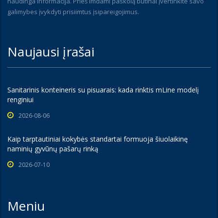
naudinga informacija. Prieš imdami paskolą būtinai įvertinkite savo
galimybes įvykdyti prisiimtus įsipareigojimus.
Naujausi įrašai
Sanitarinis konteineris su pisuarais: kada rinktis mLine modelį
renginiui
2026-08-06
Kaip tarptautiniai kokybės standartai formuoja šiuolaikinę
naminių gyvūnų pašarų rinką
2026-07-10
Meniu