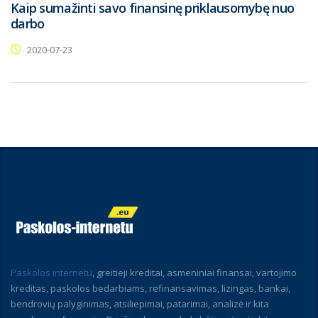
Kaip sumažinti savo finansinę priklausomybę nuo
darbo
2020-07-23
Paskolos internetu
, greitieji kreditai, asmeniniai finansai, vartojimo
kreditas, paskolos bedarbiams, refinansavimas, lizingas, bankai,
bendrovių palyginimas, atsiliepimai, patarimai, analizė ir kita