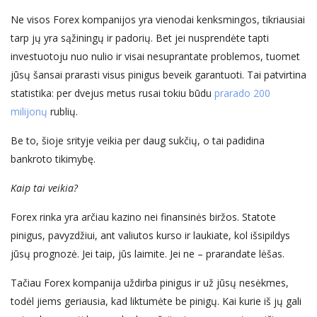
Ne visos Forex kompanijos yra vienodai kenksmingos, tikriausiai
tarp jų yra sąžiningų ir padorių. Bet jei nusprendėte tapti
investuotoju nuo nulio ir visai nesuprantate problemos, tuomet
jūsų šansai prarasti visus pinigus beveik garantuoti. Tai patvirtina
statistika: per dvejus metus rusai tokiu būdu
prarado 200
milijonų
rublių.
Be to, šioje srityje veikia per daug sukčių, o tai padidina
bankroto tikimybę.
Kaip tai veikia?
Forex rinka yra arčiau kazino nei finansinės biržos. Statote
pinigus, pavyzdžiui, ant valiutos kurso ir laukiate, kol išsipildys
jūsų prognozė. Jei taip, jūs laimite. Jei ne – prarandate lėšas.
Tačiau
F
orex kompanija uždirba pinigus
ir
už jūsų nesėkmes,
todėl jiems geriausia, kad liktumėte be pinigų. Kai kurie iš jų gali