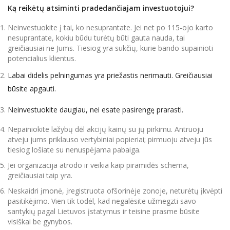
Ką reikėtų atsiminti pradedančiajam investuotojui?
Neinvestuokite į tai, ko nesuprantate. Jei net po 115-ojo karto
nesuprantate, kokiu būdu turėtų būti gauta nauda, ​​tai
greičiausiai ne Jums. Tiesiog yra sukčių, kurie bando supainioti
potencialius klientus.
Labai didelis pelningumas yra priežastis nerimauti. Greičiausiai
būsite apgauti.
Neinvestuokite daugiau, nei esate pasirengę prarasti.
Nepainiokite lažybų dėl akcijų kainų su jų pirkimu. Antruoju
atveju jums priklauso vertybiniai popieriai; pirmuoju atveju jūs
tiesiog lošiate su nenuspėjama pabaiga.
Jei organizacija atrodo ir veikia kaip piramidės schema,
greičiausiai taip yra.
Neskaidri įmonė, įregistruota ofšorinėje zonoje, neturėtų įkvėpti
pasitikėjimo. Vien tik todėl, kad negalėsite užmegzti savo
santykių pagal Lietuvos įstatymus ir teisine prasme būsite
visiškai be gynybos.