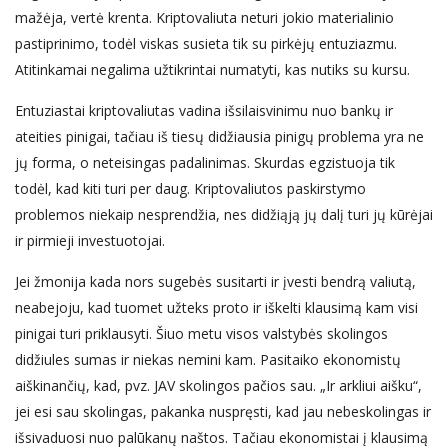
mažėja,
vertė krenta
. Kriptovaliuta neturi jokio materialinio
pastiprinimo, todėl viskas susieta tik su pirkėjų entuziazmu.
Atitinkamai negalima užtikrintai numatyti, kas nutiks
su kursu
.
Entuziastai kriptovaliutas vadina išsilaisvinimu nuo bankų ir
ateities pinigai, tačiau iš tiesų didžiausia pinigų problema yra ne
jų forma, o neteisingas padalinimas. Skurdas egzistuoja tik
todėl, kad kiti turi per daug. Kriptovaliutos paskirstymo
problemos niekaip nesprendžia, nes didžiąją jų dalį turi jų kūrėjai
ir pirmieji investuotojai.
Jei žmonija kada nors sugebės susitarti ir įvesti bendrą valiutą,
neabejoju, kad tuomet užteks proto ir iškelti klausimą kam visi
pinigai turi priklausyti. Šiuo metu visos valstybės skolingos
didžiules sumas ir niekas nemini kam. Pasitaiko ekonomistų
aiškinančių, kad, pvz. JAV skolingos pačios sau. „Ir arkliui aišku“,
jei esi sau skolingas, pakanka nuspręsti, kad jau nebeskolingas ir
išsivaduosi nuo palūkanų naštos. Tačiau ekonomistai į klausimą