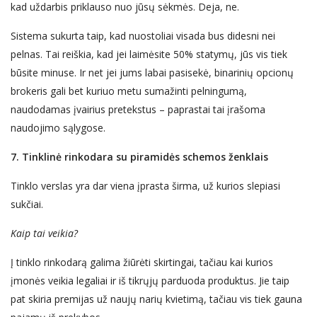
kad uždarbis priklauso nuo jūsų sėkmės. Deja, ne.
Sistema sukurta taip, kad nuostoliai visada bus didesni nei
pelnas. Tai reiškia, kad jei laimėsite 50% statymų, jūs vis tiek
būsite
minuse
. Ir net jei jums labai pasisekė,
binarinių
opcionų
brokeris gali bet kuriuo metu sumažinti pelningumą,
naudodamas įvairius pretekstus – paprastai tai
į
rašoma
naudojimo
sąlygos
e
.
7. Tinklinė rinkodara su piramidės schemos ženklais
Tinklo verslas yra dar viena įprasta širma, už kurios slepiasi
sukčiai.
Kaip tai veikia?
Į tinklo rinkodarą galima žiūrėti skirtingai, tačiau kai kurios
įmonės veikia legaliai ir iš tikrųjų parduoda produktus. Jie taip
pat skiria premijas už naujų narių kvietimą, tačiau vis tiek gauna