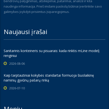
bendrovių palyginimas, atsiliepimai, patarimai, analizė ir kita
naudinga informacija. Prieš imdami paskolą būtinai įvertinkite savo
galimybes įvykdyti prisiimtus įsipareigojimus.
Naujausi įrašai
Sanitarinis konteineris su pisuarais: kada rinktis mLine modelį
renginiui
2026-08-06
Kaip tarptautiniai kokybės standartai formuoja šiuolaikinę
naminių gyvūnų pašarų rinką
2026-07-10
Meniu