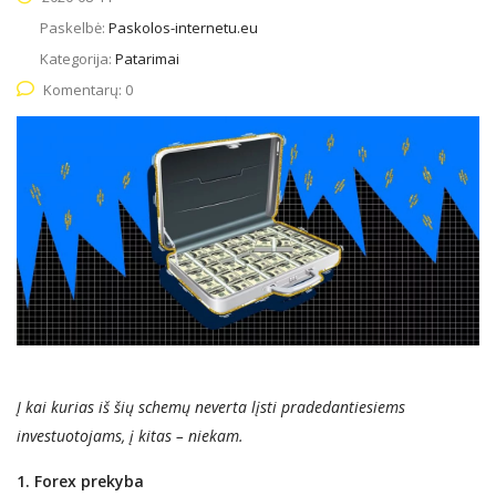
Paskelbė:
Paskolos-internetu.eu
Kategorija:
Patarimai
Komentarų: 0
Į k
ai kuri
a
s
iš šių
schem
ų neverta lįsti
pradedantiesiems
investuotojams,
į
kit
a
s – nieka
m
.
1. Forex prekyba