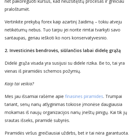
net pakoreguoti kursus, kad ne
užsitęstų
procesas ir greičiau
praloštumėt
.
Vertinkite
prekybą forex kaip azartinį žaidimą – tokiu atveju
netikėtumų nebus.
Tuo tarpu
jei norite
rimtai tvarkyti
savo
santaup
as
, geriau ieškoti k
o nors
konservatyvesnio.
2. Investicinės bendrovės,
siūlančios
labai didelę grąžą
Didelė grąža visada yra susijusi su didele rizika. Be to, tai yra
vienas iš piramidės schemos požymių.
Kaip tai veikia?
Mes jau išsamiai rašėme apie
finasines piramides
. Trumpai
tariant, senų narių atlyginimas tokiose įmonėse daugiausia
mokamas iš naujų organizacijos narių įneštų pinigų. Kai tik jų
srautas išseks, piramidė subyrės.
Piramidės viršus greičiausiai uždirbs, bet ir tai nėra garantuota.