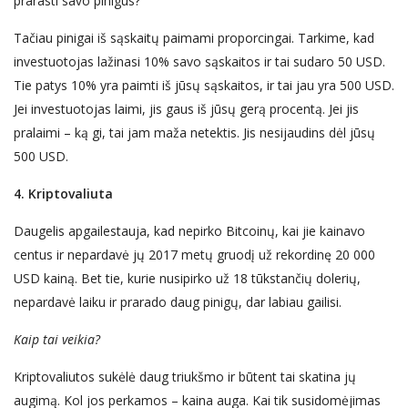
praras
ti
savo pinigus?
Tačiau pinigai iš sąskaitų paimami proporcingai. Tarkime, kad
investuotojas lažinasi 10% savo sąskaitos ir tai sudaro 50 USD.
Tie patys 10% yra paimti iš jūsų sąskaitos, ir tai jau yra 500 USD.
Jei investuotojas laimi, jis gaus iš jūsų gerą procentą. Jei jis
pralaimi –
ką gi
, tai jam maža netektis. Jis nesijaudins dėl jūsų
500 USD.
4. Kriptovaliuta
Daugelis apgailestauja, kad nepirko Bitcoin
ų
, kai
jie kainavo
centus
ir nepardavė j
ų
2017 metų gruodį už rekordinę 20 000
USD kainą. Bet tie, kurie nusipirko už 18 tūkstančių dolerių,
nepardavė laiku ir prarado daug pinigų, dar labiau gailisi.
Kaip tai veikia?
Kriptovaliutos sukėlė daug triukšmo ir būtent tai skatina jų
augimą. Kol j
os
perkam
os – kaina auga
. Kai tik
susidomėjimas