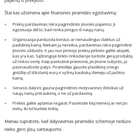
pajamų iš prekybos.
Štai kas užsimena apie finansinės piramidės egzistavimą:
Prekių pardavimas nėra pagrindinės įmonės pajamos. Ji
egzistuoja dėl to, kad renka pinigus iš naujų narių.
Organizacija parduoda keistus ar nenaudingus daiktus už
padidintą kainą. Niekam jų nereikia, pardavimas nėra pagrindinė
įmonės užduotis. Ir jau nuo pirmojo prekių pirkimo galite atspėti,
kas yra kas. Sąžiningoje tinklo rinkodaroje turėsite gerą produktą
už rinkos vertę. Kaip paskutinė priemonė, jei įmonė subyrės, ja
pasinaudosite patys. Piramidėje gausite plastikinę sniego
gniūžtę už tūkstantį eurų ir vyšnių kauliukų išėmėju už jachtos
kainą.
Senasis dalyvis gauna pagrindines motyvacines išmokas už
naujų narių pritraukimą, o ne už pardavimą.
Prekės galite aplamai negauti. Pasiimsite kitą mėnesį ar net po
metų. Iki tol kurkite tinklą.
Manau supratote, kad dalyvavimas piramidės schemoje neduos
nieko gero jūsų santaupoms.