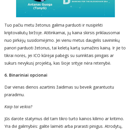
Tuo pačiu metu žetonus galima parduoti ir nusipirkti
kriptovaliutų biržoje. Atitinkamai, jų kaina skirsis priklausomai
nuo pirkėjų
susidomėjimo
. Jei
vienu metu
s daugelis savininkų
pa
nori parduoti žetonus, tai
keletą
kart
ą
sumažins kainą. Ir jie to
tikrai norės, jei ICO kūrėjai
pa
bėgs su surinktais pinigais ar
sukurs ne
vykusį
projektą, kas šioje srityje nėra
retenybė
.
6.
Binariniai opcionai
Dar vienas
dienos azartinis žaidimas su beveik garantuotu
praradimu.
Kaip tai veikia?
Jūs
darote
statymus dėl tam tikro turto kainos kilimo ar kritimo.
Yra dvi galimybės: galite laimėti arba prarasti
pinigus
. Atrodytų,