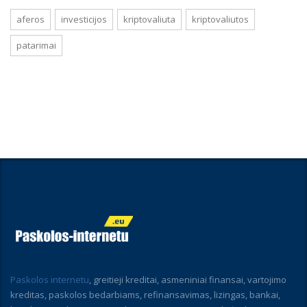
aferos
investicijos
kriptovaliuta
kriptovaliutos
patarimai
Paskolos internetu
, greitieji kreditai, asmeniniai finansai, vartojimo
kreditas, paskolos bedarbiams, refinansavimas, lizingas, bankai,