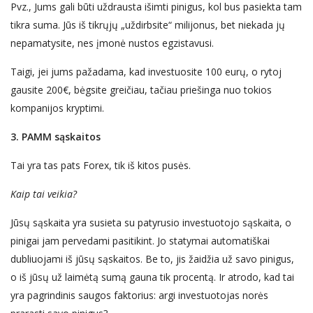
Pvz., Jums gali būti uždrausta išimti pinigus, kol bus pasiekta tam
tikra suma. Jūs iš tikrųjų „uždirbsite“ milijonus, bet niekada jų
nepamatysite, nes įmonė nustos egzistavusi.
Taigi, jei jums pažadama, kad investuosite 100
eurų
, o
rytoj
gausite 200
€
, bėgsite greičiau, tačiau priešinga
nuo tokios
kompanijos kryptimi.
3. PAMM sąskaitos
Tai yra tas pats Forex, tik iš kitos pusės.
Kaip tai veikia?
Jūsų sąskaita yra susieta su patyrusio investuotojo sąskaita, o
pinigai jam pervedami pasitikint. Jo statymai automatiškai
dubliuojami iš jūsų sąskaitos. Be to, jis žaidžia už savo pinigus,
o iš jūsų už laimėtą sumą gauna tik procentą. Ir atrodo, kad tai
yra pagrindinis saugos faktorius: ar
gi
investuotojas
norės