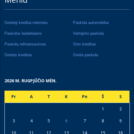
Greitieji kreditai internetu
Paskola automobiliui
Paskolos bedarbiams
Vartojimo paskola
Paskolų refinansavimas
Sms kreditas
Greitas kreditas
Greita paskola
2026 M. RUGPJŪČIO MĖN.
Pr
A
T
K
Pn
Š
S
1
2
3
4
5
6
7
8
9
10
11
12
13
14
15
16