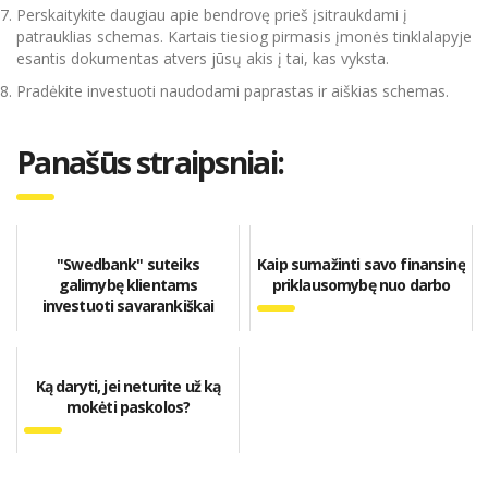
Perskaitykite daugiau apie bendrovę prieš įsitraukdami į
patrauklias schemas. Kartais tiesiog pirmasis įmonės tinklalapyje
esantis dokumentas atvers jūsų akis į tai, kas vyksta.
Pradėkite investuoti naudodami paprastas ir aiškias schemas.
Panašūs straipsniai:
"Swedbank" suteiks
Kaip sumažinti savo finansinę
galimybę klientams
priklausomybę nuo darbo
investuoti savarankiškai
Ką daryti, jei neturite už ką
mokėti paskolos?