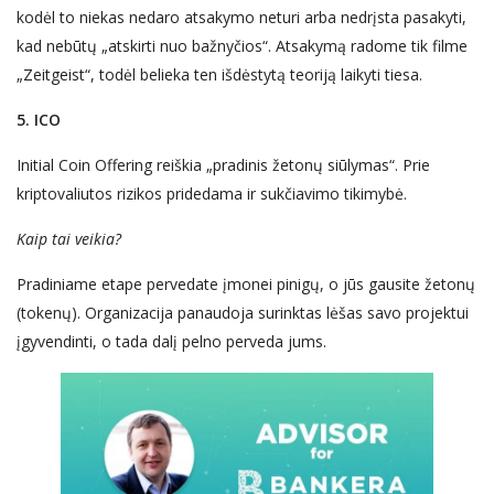
kodėl to niekas nedaro atsakymo neturi arba nedrįsta pasakyti,
kad nebūtų „atskirti nuo bažnyčios“. Atsakymą radome tik filme
„Zeitgeist“, todėl belieka ten išdėstytą teoriją laikyti tiesa.
5. ICO
Initial Coin Offering reiškia „pradinis žetonų siūlymas“. Prie
kriptovaliutos rizikos pridedama ir sukčiavimo tikimybė.
Kaip tai veikia?
Pradiniame etape
pervedate
įmonei pinigų, o jūs gausite
žetonų
(tokenų)
. Organizacija panaudoja surinktas lėšas savo projektui
įgyvendinti, o tada dalį pelno perveda jums.