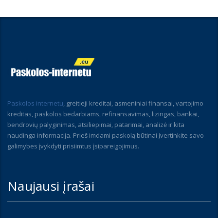
Paskolos internetu
, greitieji kreditai, asmeniniai finansai, vartojimo
kreditas, paskolos bedarbiams, refinansavimas, lizingas, bankai,
bendrovių palyginimas, atsiliepimai, patarimai, analizė ir kita
naudinga informacija. Prieš imdami paskolą būtinai įvertinkite savo
galimybes įvykdyti prisiimtus įsipareigojimus.
Naujausi įrašai