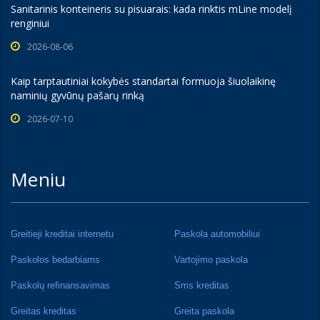
Sanitarinis konteineris su pisuarais: kada rinktis mLine modelį
renginiui
2026-08-06
Kaip tarptautiniai kokybės standartai formuoja šiuolaikinę
naminių gyvūnų pašarų rinką
2026-07-10
Meniu
Greitieji kreditai internetu
Paskola automobiliui
Paskolos bedarbiams
Vartojimo paskola
Paskolų refinansavimas
Sms kreditas
Greitas kreditas
Greita paskola