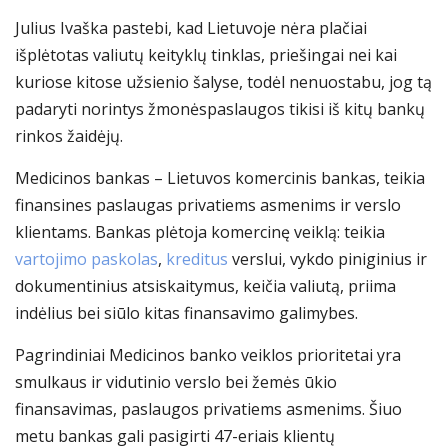
Julius Ivaška
pastebi, kad Lietuvoje nėra plačiai
išplėtotas valiutų keityklų tinklas, priešingai nei kai
kuriose kitose užsienio šalyse, todėl n
enuostabu
,
jog
tą
padaryti norintys
žmonės
paslaugos tikisi iš kit
ų
bankų
rinkos žaidėj
ų
.
Medicinos bankas – Lietuvos komercinis bankas, teikia
finansines paslaugas privatiems asmenims ir verslo
klientams. Bankas plėtoja komercinę veiklą: teikia
vartojimo paskolas
,
kreditus
verslui, vykdo piniginius ir
dokumentinius atsiskaitymus, keičia valiutą, priima
indėlius bei siūlo kitas finansavimo galimybes.
Pagrindiniai Medicinos banko veiklos prioritetai yra
smulkaus ir vidutinio verslo bei žemės ūkio
finansavimas, paslaugos privatiems asmenims. Šiuo
metu bankas gali pasigirti 47-eriais klientų