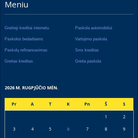
Meniu
Greitieji kreditai internetu
Paskola automobiliui
Paskolos bedarbiams
Vartojimo paskola
Paskolų refinansavimas
Sms kreditas
Greitas kreditas
Greita paskola
2026 M. RUGPJŪČIO MĖN.
Pr
A
T
K
Pn
Š
S
1
2
3
4
5
6
7
8
9