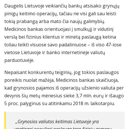
Daugelis Lietuvoje veikiančių
bank
ų
atsisako
grynųjų
pinigų keitimo operacijų,
tačiau ne visi gali sau leisti
tokią prabangą arba mato čia naujų galimybių.
Medicinos bankas orientuojasi į
smulkųjį ir vidutinį
verslą bei fizinius klientus
ir minėtą
paslaugą ketina
toliau teikti visuose savo padaliniuose – iš viso 47-iose
vietose Lietuvoje ir banko internetinėje valiutų
parduotuvėje.
Nepaisant konkurentų teiginių, jog tokios paslaugos
poreikis nuolat mažėja, Medicinos bankas skaičiuoja,
kad grynosios pajamos iš operacijų užsienio valiuta per
devynis šių metų mėnesius siekė 3,7 mln. eurų ir išaugo
5 proc. palyginus su atitinkamu 2018 m. laikotarpiu.
„
Grynosios valiutos keitimas Lietuvoje yra