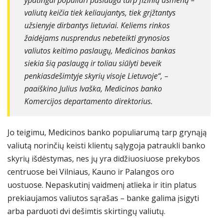
ypatingai populiari paslauga tarp fizinių asmenų –
valiutą keičia tiek keliaujantys, tiek grįžtantys
užsienyje dirbantys lietuviai. Keliems rinkos
žaidėjams nusprendus nebeteikti grynosios
valiutos keitimo paslaugų, Medicinos bankas
siekia šią paslaugą ir toliau siūlyti beveik
penkiasdešimtyje skyrių visoje Lietuvoje“, –
paaiškino Julius Ivaška, Medicinos banko
Komercijos departamento direktorius.
Jo teigimu, Medicinos banko populiarumą tarp grynąją
valiutą norinčių keisti klientų sąlygoja patraukli banko
skyrių išdėstymas, nes jų yra didžiuosiuose prekybos
centruose bei Vilniaus, Kauno ir Palangos oro
uostuose. Nepaskutinį vaidmenį atlieka ir itin platus
prekiaujamos valiutos sąrašas – banke galima įsigyti
arba parduoti dvi dešimtis skirtingų valiutų.