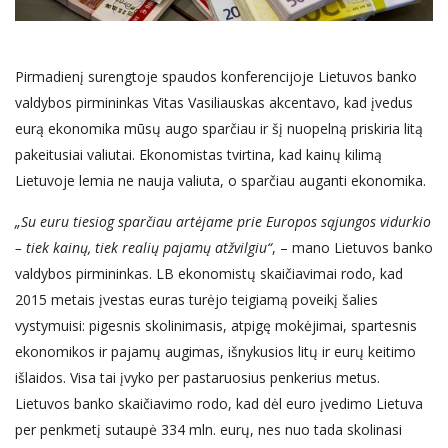
Pirmadienį surengtoje spaudos konferencijoje Lietuvos banko
valdybos pirmininkas Vitas Vasiliauskas akcentavo, kad įvedus
eurą ekonomika mūsų augo sparčiau ir šį nuopelną priskiria litą
pakeitusiai valiutai. Ekonomistas tvirtina, kad kainų kilimą
Lietuvoje lemia ne nauja valiuta, o sparčiau auganti ekonomika.
„Su euru tiesiog sparčiau artėjame prie Europos sąjungos vidurkio
– tiek kainų, tiek realių pajamų atžvilgiu“
, – mano Lietuvos banko
valdybos pirmininkas. LB ekonomistų skaičiavimai rodo, kad
2015 metais įvestas euras turėjo teigiamą poveikį šalies
vystymuisi: pigesnis skolinimasis, atpigę mokėjimai, spartesnis
ekonomikos ir pajamų augimas, išnykusios litų ir eurų keitimo
išlaidos. Visa tai įvyko per pastaruosius penkerius metus.
Lietuvos banko skaičiavimo rodo, kad dėl euro įvedimo Lietuva
per penkmetį sutaupė 334 mln. eurų, nes nuo tada skolinasi