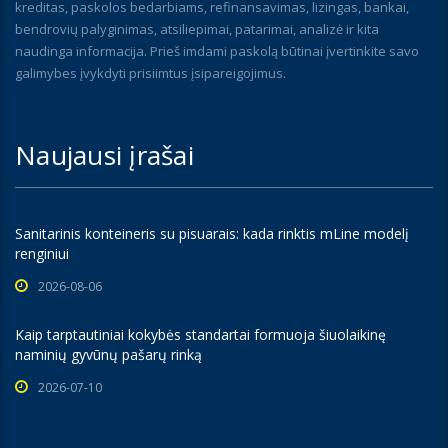
kreditas, paskolos bedarbiams, refinansavimas, lizingas, bankai,
bendrovių palyginimas, atsiliepimai, patarimai, analizė ir kita
naudinga informacija. Prieš imdami paskolą būtinai įvertinkite savo
galimybes įvykdyti prisiimtus įsipareigojimus.
Naujausi įrašai
Sanitarinis konteineris su pisuarais: kada rinktis mLine modelį
renginiui
2026-08-06
Kaip tarptautiniai kokybės standartai formuoja šiuolaikinę
naminių gyvūnų pašarų rinką
2026-07-10