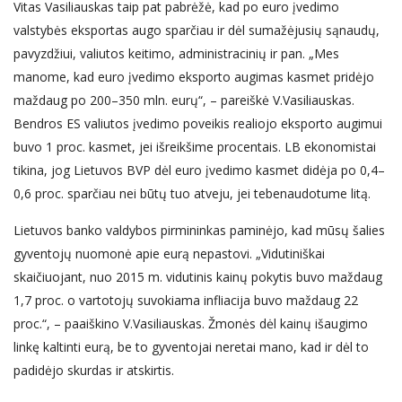
Vitas Vasiliauskas taip pat pabrėžė, kad po euro įvedimo
valstybės eksportas augo sparčiau ir dėl sumažėjusių sąnaudų,
pavyzdžiui, valiutos keitimo, administracinių ir pan. „Mes
manome, kad euro įvedimo eksporto augimas kasmet pridėjo
maždaug po 200–350 mln. eurų“, – pareiškė V.Vasiliauskas.
Bendros ES valiutos įvedimo poveikis realiojo eksporto augimui
buvo 1 proc. kasmet, jei išreikšime procentais. LB ekonomistai
tikina, jog Lietuvos BVP dėl euro įvedimo kasmet didėja po 0,4–
0,6 proc. sparčiau nei būtų tuo atveju, jei tebenaudotume litą.
Lietuvos banko valdybos pirmininkas paminėjo, kad mūsų šalies
gyventojų nuomonė apie eurą nepastovi. „Vidutiniškai
skaičiuojant, nuo 2015 m. vidutinis kainų pokytis buvo maždaug
1,7 proc. o vartotojų suvokiama infliacija buvo maždaug 22
proc.“, – paaiškino V.Vasiliauskas. Žmonės dėl kainų išaugimo
linkę kaltinti eurą, be to gyventojai neretai mano, kad ir dėl to
padidėjo skurdas ir atskirtis.