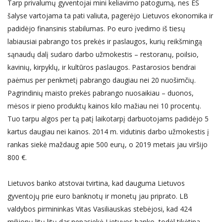
Tarp privalumų gyventojai mini keliavimo patogumą, nes ES
šalyse vartojama ta pati valiuta, pagerėjo Lietuvos ekonomika ir
padidėjo finansinis stabilumas. Po euro įvedimo iš tiesų
labiausiai pabrango tos prekės ir paslaugos, kurių reikšmingą
sąnaudų dalį sudaro darbo užmokestis – restoranų, poilsio,
kavinių, kirpyklų, ir kultūros paslaugos. Pastarosios bendrai
paėmus per penkmetį pabrango daugiau nei 20 nuošimčių.
Pagrindinių maisto prekės pabrango nuosaikiau – duonos,
mėsos ir pieno produktų kainos kilo mažiau nei 10 procentų.
Tuo tarpu algos per tą patį laikotarpį darbuotojams padidėjo 5
kartus daugiau nei kainos. 2014 m. vidutinis darbo užmokestis į
rankas siekė maždaug apie 500 eurų, o 2019 metais jau viršijo
800 €.
Lietuvos banko atstovai tvirtina, kad dauguma Lietuvos
gyventojų prie euro banknotų ir monetų jau priprato. LB
valdybos pirmininkas Vitas Vasiliauskas stebėjosi, kad 424
milijonų litų litų dar nepasiekė Lietuvos banko, todėl tikėtina,