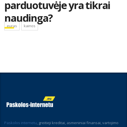
parduotuvėje yra tikrai
naudinga?
euras
kainos
Paskolos internetu
, greitieji kreditai, asmeniniai finansai, vartojimo