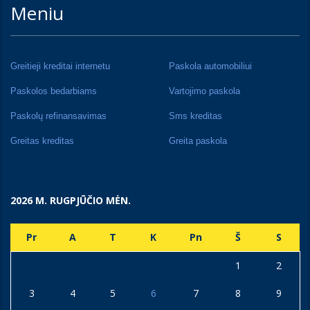
Meniu
Greitieji kreditai internetu
Paskola automobiliui
Paskolos bedarbiams
Vartojimo paskola
Paskolų refinansavimas
Sms kreditas
Greitas kreditas
Greita paskola
2026 M. RUGPJŪČIO MĖN.
Pr
A
T
K
Pn
Š
S
1
2
3
4
5
6
7
8
9