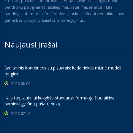
kreditas, paskolos bedarbiams, refinansavimas, lizingas, bankai,
bendrovių palyginimas, atsiliepimai, patarimai, analizė ir kita
naudinga informacija. Prieš imdami paskolą būtinai įvertinkite savo
galimybes įvykdyti prisiimtus įsipareigojimus.
Naujausi įrašai
Sanitarinis konteineris su pisuarais: kada rinktis mLine modelį
renginiui
2026-08-06
Kaip tarptautiniai kokybės standartai formuoja šiuolaikinę
naminių gyvūnų pašarų rinką
2026-07-10