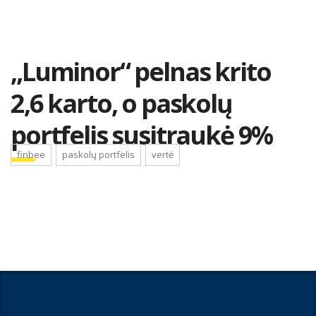
„Luminor“ pelnas krito
2,6 karto, o paskolų
portfelis susitraukė 9%
finbee
paskolų portfelis
vertė