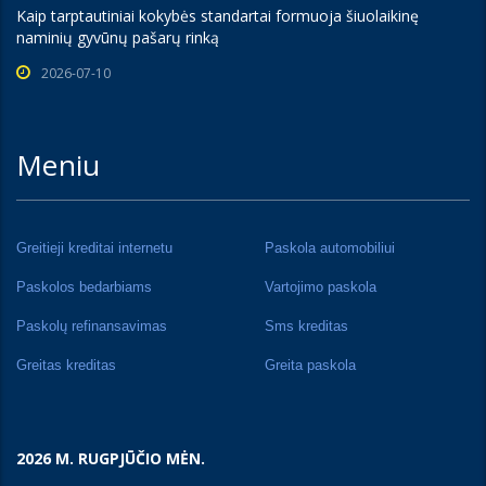
Kaip tarptautiniai kokybės standartai formuoja šiuolaikinę
naminių gyvūnų pašarų rinką
2026-07-10
Meniu
Greitieji kreditai internetu
Paskola automobiliui
Paskolos bedarbiams
Vartojimo paskola
Paskolų refinansavimas
Sms kreditas
Greitas kreditas
Greita paskola
2026 M. RUGPJŪČIO MĖN.