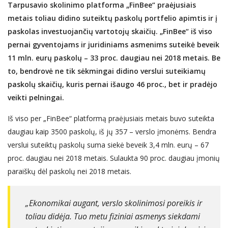
Tarpusavio skolinimo platforma „FinBee“ praėjusiais
metais toliau didino suteiktų paskolų portfelio apimtis ir į
paskolas investuojančių vartotojų skaičių. „FinBee“ iš viso
pernai gyventojams ir juridiniams asmenims suteikė beveik
11 mln. eurų paskolų – 33 proc. daugiau nei 2018 metais. Be
to, bendrovė ne tik sėkmingai didino verslui suteikiamų
paskolų skaičių, kuris pernai išaugo 46 proc., bet ir pradėjo
veikti pelningai.
Iš viso per „FinBee“ platformą praėjusiais metais buvo suteikta
daugiau kaip 3500 paskolų, iš jų 357 – verslo įmonėms. Bendra
verslui suteiktų paskolų suma siekė beveik 3,4 mln. eurų – 67
proc. daugiau nei 2018 metais. Sulaukta 90 proc. daugiau įmonių
paraiškų dėl paskolų nei 2018 metais.
„Ekonomikai augant, verslo skolinimosi poreikis ir
toliau didėja. Tuo metu fiziniai asmenys siekdami