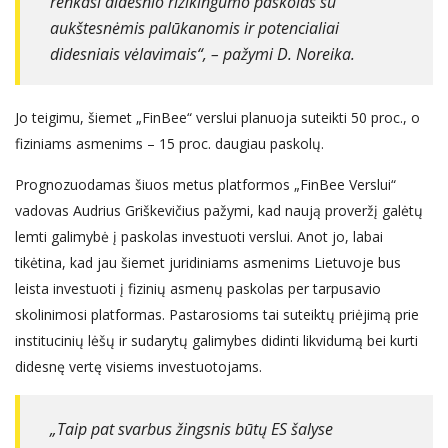
renkasi didesnio rizikingumo paskolas su
aukštesnėmis palūkanomis ir potencialiai
didesniais vėlavimais“, – pažymi D. Noreika.
Jo teigimu, šiemet „FinBee“ verslui planuoja suteikti 50 proc., o
fiziniams asmenims – 15 proc. daugiau paskolų.
Prognozuodamas šiuos metus platformos „FinBee Verslui“
vadovas Audrius Griškevičius pažymi, kad naują proveržį galėtų
lemti galimybė į paskolas investuoti verslui. Anot jo, labai
tikėtina, kad jau šiemet juridiniams asmenims Lietuvoje bus
leista investuoti į fizinių asmenų paskolas per tarpusavio
skolinimosi platformas. Pastarosioms tai suteiktų priėjimą prie
institucinių lėšų ir sudarytų galimybes didinti likvidumą bei kurti
didesnę vertę visiems investuotojams.
„Taip pat svarbus žingsnis būtų ES šalyse