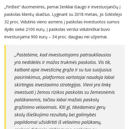
„FinBee“ duomenimis, pernai ženkliai išaugo ir investuojančių į
paskolas klientų skaičius. Lyginant su 2018 metais, jis šoktelėjo
32 proc. Vidutinis vieno asmens į paskolas investuotos sumos
dydis siekė 2100 eurų. Į paskolas verslui vidutiniškai buvo
investuojama 900 eurų – 34 proc. daugiau nei užpernai.
„Pastebime, kad investuotojams patraukliausios
yra nedidelės ir mažos trukmės paskolos. Vis tik,
kalbant apie investicinę grąža ir su tuo susijusius
pasirinkimus, platformos vartotojai naudoja labai
skirtingas investavimo strategijas. Vieni yra linkę
investuoti į žemos rizikos paskolas su žemesnėmis
palūkanomis, tačiau labai mažais paskolų
grąžinimo vėlavimais. Kiti gi, tikėdamiesi gerų
skolų išieškojimo rezultatų bei galimybės
papildomai užsidirbti iš vėlavimo palūkanų,