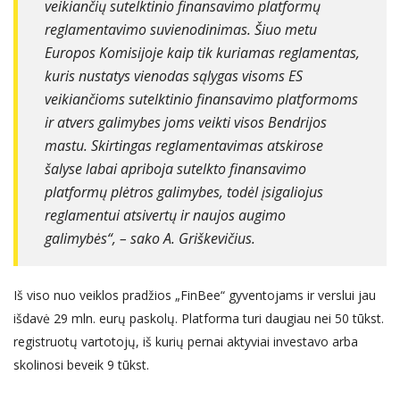
veikiančių sutelktinio finansavimo platformų
reglamentavimo suvienodinimas. Šiuo metu
Europos Komisijoje kaip tik kuriamas reglamentas,
kuris nustatys vienodas sąlygas visoms ES
veikiančioms sutelktinio finansavimo platformoms
ir atvers galimybes joms veikti visos Bendrijos
mastu. Skirtingas reglamentavimas atskirose
šalyse labai apriboja sutelkto finansavimo
platformų plėtros galimybes, todėl įsigaliojus
reglamentui atsivertų ir naujos augimo
galimybės“, – sako A. Griškevičius.
Iš viso nuo veiklos pradžios „FinBee“ gyventojams ir verslui jau
išdavė 29 mln. eurų paskolų. Platforma turi daugiau nei 50 tūkst.
registruotų vartotojų, iš kurių pernai aktyviai investavo arba
skolinosi beveik 9 tūkst.