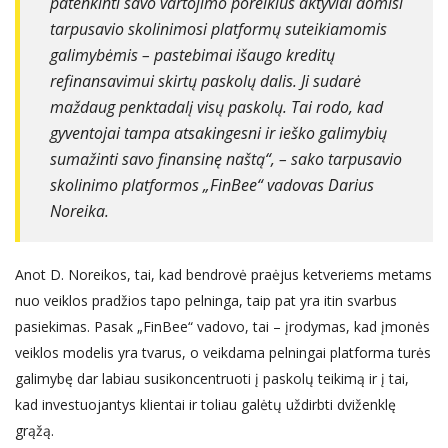
patenkinti savo vartojimo poreikius aktyviai domisi
tarpusavio skolinimosi platformų suteikiamomis
galimybėmis – pastebimai išaugo kreditų
refinansavimui skirtų paskolų dalis. Ji sudarė
maždaug penktadalį visų paskolų. Tai rodo, kad
gyventojai tampa atsakingesni ir ieško galimybių
sumažinti savo finansinę naštą“, – sako tarpusavio
skolinimo platformos „FinBee“ vadovas Darius
Noreika.
Anot D. Noreikos, tai, kad bendrovė praėjus ketveriems metams
nuo veiklos pradžios tapo pelninga, taip pat yra itin svarbus
pasiekimas. Pasak „FinBee“ vadovo, tai – įrodymas, kad įmonės
veiklos modelis yra tvarus, o veikdama pelningai platforma turės
galimybę dar labiau susikoncentruoti į paskolų teikimą ir į tai,
kad investuojantys klientai ir toliau galėtų uždirbti dviženklę
grąžą.