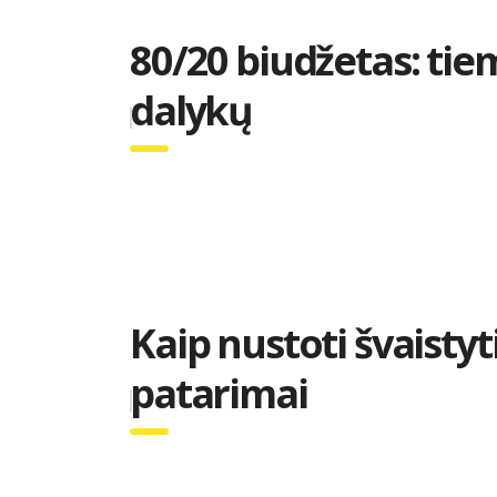
80/20 biudžetas: ti
dalykų
Kaip nustoti švaisty
patarimai