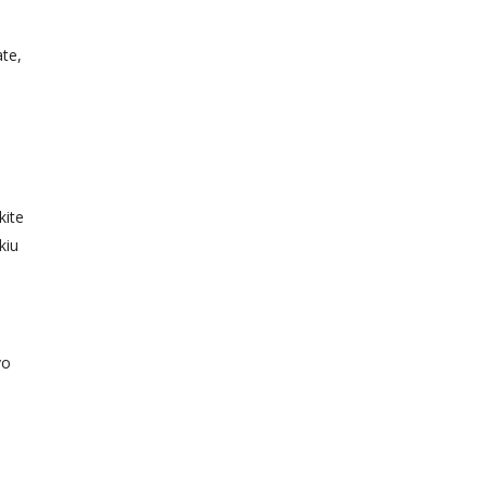
ate,
kite
kiu
vo