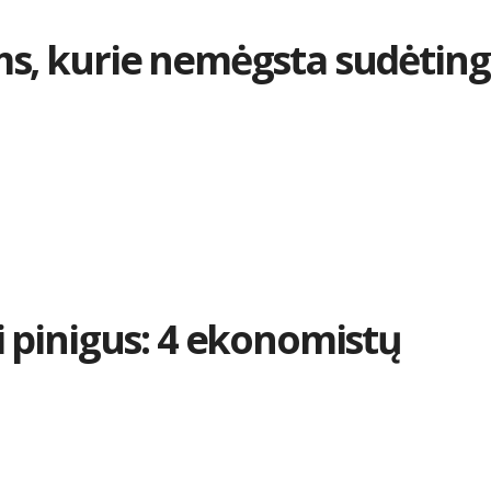
ems, kurie nemėgsta sudėtin
ti pinigus: 4 ekonomistų