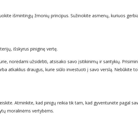
dijuokite išmintingų žmonių principus. Sužinokite asmenų, kuriuos gerbi
terijų, išskyrus piniginę vertę.
, norėdami užsidirbti, atsisako savo įsitikinimų ir santykių. Prisimin
arba atkaklius draugus, kurie siūlo investuoti į savo verslą. Nebūkite to
žeiskite. Atminkite, kad pinigų reikia tik tam, kad gyventunėte pagal sa
kdytų moralinėms vertybėms.