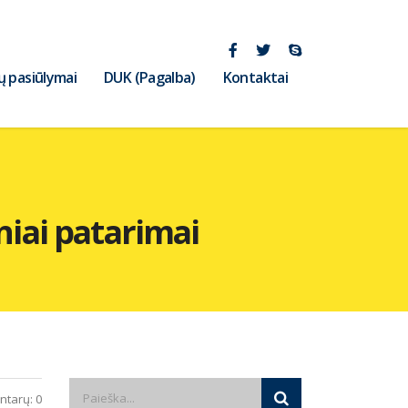
ų pasiūlymai
DUK (Pagalba)
Kontaktai
niai patarimai
tarų: 0