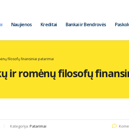
ai
Naujienos
Kreditai
Bankai ir Bendrovės
Paskol
ėnų filosofų finansiniai patarimai
ų ir romėnų filosofų finansi
Kategorija:
Patarimai
Komen