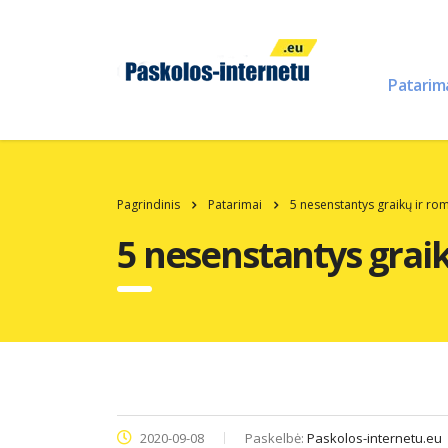
Patarim
Pagrindinis
Patarimai
5 nesenstantys graikų ir rom
5 nesenstantys graik
2020-09-08
Paskelbė:
Paskolos-internetu.eu