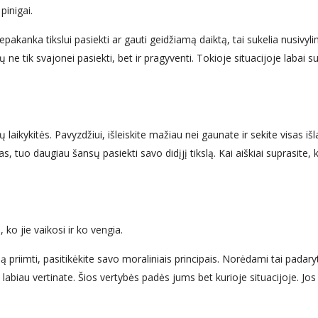
pinigai.
nepakanka tikslui pasiekti ar gauti geidžiamą daiktą, tai sukelia nusivyl
ų ne tik svajonei pasiekti, bet ir pragyventi. Tokioje situacijoje labai s
ų laikykitės. Pavyzdžiui, išleiskite mažiau nei gaunate ir sekite visas išl
as, tuo daugiau šansų pasiekti savo didįjį tikslą. Kai aiškiai suprasite, 
ko jie vaikosi ir ko vengia.
 priimti, pasitikėkite savo moraliniais principais. Norėdami tai padaryt
 labiau vertinate. Šios vertybės padės jums bet kurioje situacijoje. Jo