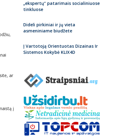
„ekspertų“ patarimais socialiniuose
tinkluose
Dideli pirkiniai ir jų vieta
asmeniniame biudžete
odžiu,
Į Vartotoją Orientuotas Dizainas Ir
Sistemos Kokybė KLIX4D
žnai
ite, ar
maistą į