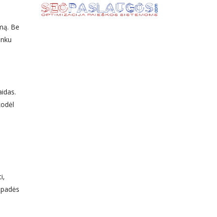
imą. Be
unku
aidas.
kodėl
i,
s padės