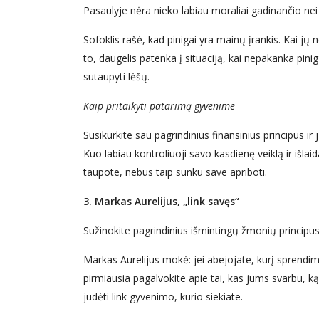
Pasaulyje nėra nieko labiau moraliai gadinančio nei 
Sofoklis rašė, kad pinigai yra mainų įrankis. Kai jų 
to, daugelis patenka į situaciją, kai nepakanka pinig
sutaupyti lėšų.
Kaip pritaikyti patarimą gyvenime
Susikurkite sau pagrindinius finansinius principus ir j
Kuo labiau kontroliuoji savo kasdienę veiklą ir išlaid
taupote, nebus taip sunku save apriboti.
3. Markas Aurelijus, „link savęs“
Sužinokite pagrindinius išmintingų žmonių principus, 
Markas Aurelijus mokė: jei abejojate, kurį sprendimą
pirmiausia pagalvokite apie tai, kas jums svarbu, ką
judėti link gyvenimo, kurio siekiate.