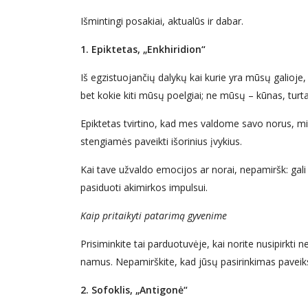
Išmintingi posakiai, aktualūs ir dabar.
1. Epiktetas, „Enkhiridion“
Iš egzistuojančių dalykų kai kurie yra mūsų galioje,
bet kokie kiti mūsų poelgiai; ne mūsų – kūnas, turtas
Epiktetas tvirtino, kad mes valdome savo norus, min
stengiamės paveikti išorinius įvykius.
Kai tave užvaldo emocijos ar norai, nepamiršk: gali 
pasiduoti akimirkos impulsui.
Kaip pritaikyti patarimą gyvenime
Prisiminkite tai parduotuvėje, kai norite nusipirkti n
namus. Nepamirškite, kad jūsų pasirinkimas paveiks
2. Sofoklis, „Antigonė“