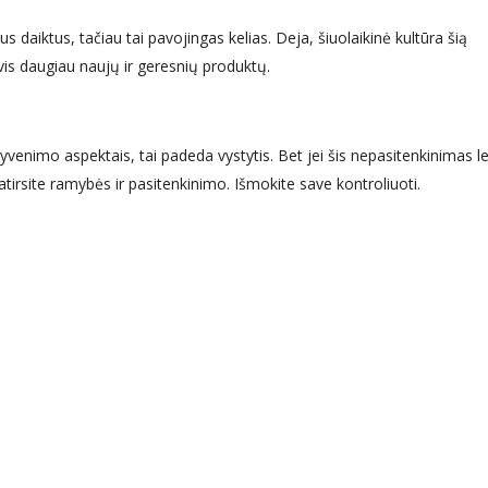
s daiktus, tačiau tai pavojingas kelias. Deja, šiuolaikinė kultūra šią
vis daugiau naujų ir geresnių produktų.
gyvenimo aspektais, tai padeda vystytis. Bet jei šis nepasitenkinimas 
atirsite ramybės ir pasitenkinimo. Išmokite save kontroliuoti.