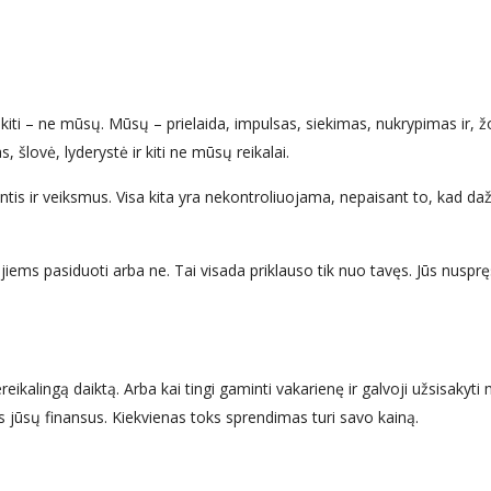
 kiti – ne mūsų. Mūsų – prielaida, impulsas, siekimas, nukrypimas ir, ž
, šlovė, lyderystė ir kiti ne mūsų reikalai.
tis ir veiksmus. Visa kita yra nekontroliuojama, nepaisant to, kad da
jiems pasiduoti arba ne. Tai visada priklauso tik nuo tavęs. Jūs nuspręs
ereikalingą daiktą. Arba kai tingi gaminti vakarienę ir galvoji užsisakyti 
 jūsų finansus. Kiekvienas toks sprendimas turi savo kainą.