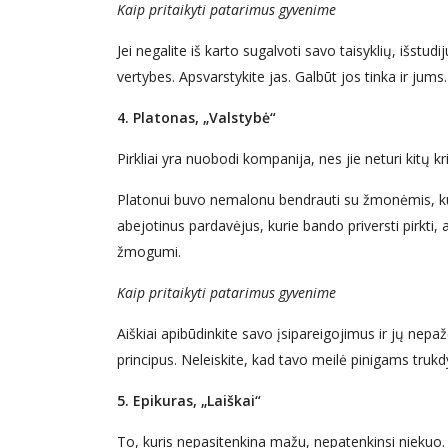
Kaip pritaikyti patarimus gyvenime
Jei negalite iš karto sugalvoti savo taisyklių, išstu
vertybes. Apsvarstykite jas. Galbūt jos tinka ir jums.
4. Platonas, „Valstybė“
Pirkliai yra nuobodi kompanija, nes jie neturi kitų kri
Platonui buvo nemalonu bendrauti su žmonėmis, kurie
abejotinus pardavėjus, kurie bando priversti pirkti, 
žmogumi.
Kaip pritaikyti patarimus gyvenime
Aiškiai apibūdinkite savo įsipareigojimus ir jų nepa
principus. Neleiskite, kad tavo meilė pinigams tru
5. Epikuras, „Laiškai“
To, kuris nepasitenkina mažu, nepatenkinsi niekuo.